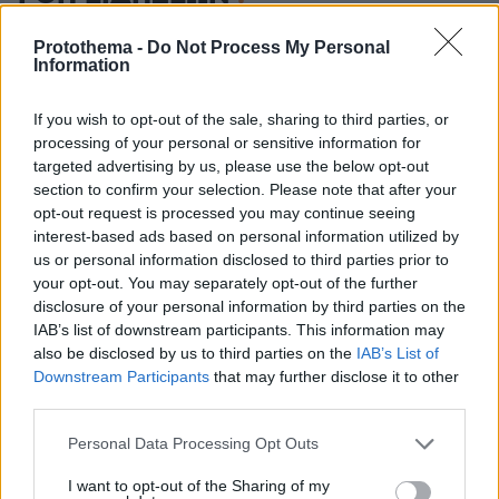
Ειδήσεις
Δημοφιλή
Σχολιασμένα
Protothema -
Do Not Process My Personal
Information
πριν 4 λεπτά
Πάργα: Εκεί που η ηπειρωτική Ελλάδα μοιάζει με νησί
If you wish to opt-out of the sale, sharing to third parties, or
processing of your personal or sensitive information for
πριν 5 λεπτά
targeted advertising by us, please use the below opt-out
Το πιο συχνό λάθος όταν ψωνίζουμε τρόφιμα το
καλοκαίρι – Και πώς να το αποφύγουμε
section to confirm your selection. Please note that after your
opt-out request is processed you may continue seeing
πριν 6 λεπτά
interest-based ads based on personal information utilized by
Πάνω από 50.000 Βορειοκορεάτες στρατιώτες θα
us or personal information disclosed to third parties prior to
αναπτυχθούν στη Ρωσία, λέει ο Ζελένσκι
your opt-out. You may separately opt-out of the further
disclosure of your personal information by third parties on the
πριν 24 λεπτά
Τα σοβαρά λάθη που κάνουμε και επηρεάζεται η υγεία
IAB’s list of downstream participants. This information may
του σκύλου μας
also be disclosed by us to third parties on the
IAB’s List of
Downstream Participants
that may further disclose it to other
πριν 29 λεπτά
third parties.
Ο Τομ Χόλαντ δάκρυσε όταν είδε τη Ζεντάγια στον
«μυστικό» γάμο τους στην Αγγλία
Please note that this website/app uses one or more Google
Personal Data Processing Opt Outs
services and may gather and store information including but
πριν 33 λεπτά
not limited to your visit or usage behaviour. You may click to
I want to opt-out of the Sharing of my
«Μπαϊράκι» του Νετανιάχου, απορρίπτει το ειρηνευτικό