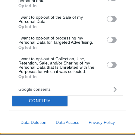
personal data.
grant or deny consent to Google and its third-party tags to
σχέδιο του Τραμπ για τη Γάζα: Δεν αποσύρουμε τον
Opted In
στρατό μέχρι να αφοπλιστεί εντελώς η Χαμάς
use your data for below specified purposes in below Google
consent section.
I want to opt-out of the Sale of my
πριν 38 λεπτά
Personal Data.
Φωτιά στο Κορωπί, 112 στους κατοίκους για ετοιμότητα:
Opted In
Επιχειρούν ισχυρές επίγειες δυνάμεις και έξι εναέρια,
βίντεο
I want to opt-out of processing my
Personal Data for Targeted Advertising.
πριν 41 λεπτά
Opted In
Διακοπές στο Ηράκλειο: Εξερευνώντας την πόλη και τα
χωριά του
I want to opt-out of Collection, Use,
Retention, Sale, and/or Sharing of my
Personal Data that Is Unrelated with the
πριν 43 λεπτά
Purposes for which it was collected.
Απαγόρευση κυκλοφορίας σε δασικές περιοχές της
Opted In
Χαλκιδικής λόγω υψηλού κινδύνου εκδήλωσης
πυρκαγιάς
Google consents
πριν μία ώρα
CONFIRM
Τα σνακ που προστατεύουν την καρδιά – 30 γρ. την
ημέρα αρκούν
Data Deletion
Data Access
Privacy Policy
ΔΕΙΤΕ ΟΛΕΣ ΤΙΣ ΕΙΔΗΣΕΙΣ