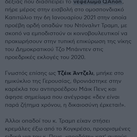
δεξιάς που διασπείρει το
νεφέλωμα QAnon
,
πήρε μέρος στην εισβολή στο ομοσπονδιακό
Καπιτώλιο την 6η Ιανουαρίου 2021 στην οποία
προέβη ορδή οπαδών του Ντόναλντ Τραμπ, με
σκοπό να εμποδιστούν οι κοινοβουλευτικοί να
προχωρήσουν στην τυπική επικύρωση της νίκης
του Δημοκρατικού Τζο Μπάιντεν στις
προεδρικές εκλογές του 2020.
Τζέικ Άντζελι
Γνωστός επίσης ως
, μπήκε στο
ημικύκλιο της Γερουσίας, θρονιάστηκε στην
καρέκλα του αντιπροέδρου Μάικ Πενς και
άφησε σημείωμα που ανέγραφε «δεν είναι
παρά ζήτημα χρόνου, η δικαιοσύνη έρχεται!».
Άλλοι οπαδοί του κ. Τραμπ είχαν στήσει
κρεμάλες έξω από το Κογκρέσο, προορισμένες
ειδικά για τον κ. Πενς, «προδότη» κατ’ αυτούς.