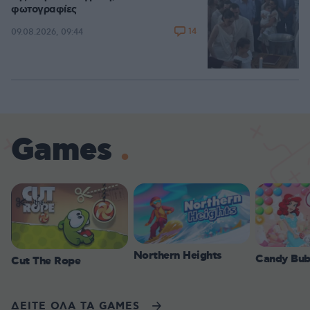
φωτογραφίες
14
09.08.2026, 09:44
Games
Northern Heights
Candy Bub
Cut The Rope
ΔΕΙΤΕ ΟΛΑ ΤΑ GAMES