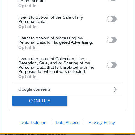
personal data.
grant or deny consent to Google and its third-party tags to
Opted In
use your data for below specified purposes in below Google
consent section.
I want to opt-out of the Sale of my
Personal Data.
Opted In
I want to opt-out of processing my
Personal Data for Targeted Advertising.
Opted In
I want to opt-out of Collection, Use,
Retention, Sale, and/or Sharing of my
Personal Data that Is Unrelated with the
Purposes for which it was collected.
Opted In
Google consents
06.08.2026, 21:23
Πώς έγινε η τραγωδία με την νεκρή μητέρα στα
CONFIRM
Μάλια: Βούτηξε για να βοηθήσει τη φίλη της και
πνίγηκε, τα παιδιά φώναζαν για βοήθεια
Data Deletion
Data Access
Privacy Policy
Γιατί δεν έσωσα το κουτάβι: Ο