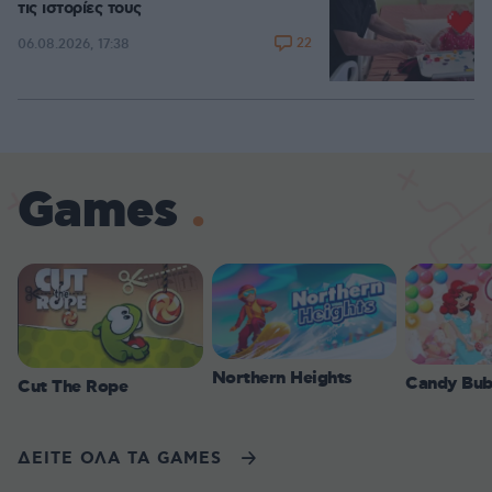
τις ιστορίες τους
22
06.08.2026, 17:38
Games
Northern Heights
Candy Bub
Cut The Rope
ΔΕΙΤΕ ΟΛΑ ΤΑ GAMES