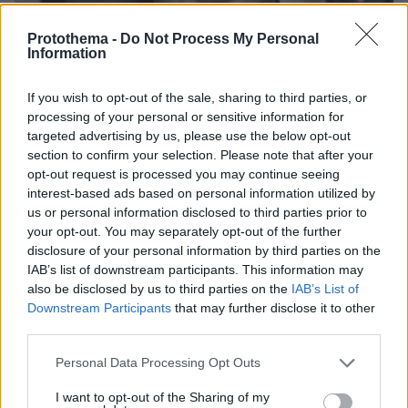
Protothema -
Do Not Process My Personal
Information
If you wish to opt-out of the sale, sharing to third parties, or
processing of your personal or sensitive information for
targeted advertising by us, please use the below opt-out
section to confirm your selection. Please note that after your
opt-out request is processed you may continue seeing
06.08.2026, 22:24
interest-based ads based on personal information utilized by
Χρίστος Κούγιας: Η προσωπική μου ζωή δεν
us or personal information disclosed to third parties prior to
μπορεί να είναι αντικείμενο φημών ή σεναρίων
your opt-out. You may separately opt-out of the further
που παρουσιάζονται ως πραγματικά γεγονότα
disclosure of your personal information by third parties on the
IAB’s list of downstream participants. This information may
also be disclosed by us to third parties on the
IAB’s List of
Downstream Participants
that may further disclose it to other
third parties.
Please note that this website/app uses one or more Google
Personal Data Processing Opt Outs
services and may gather and store information including but
not limited to your visit or usage behaviour. You may click to
I want to opt-out of the Sharing of my