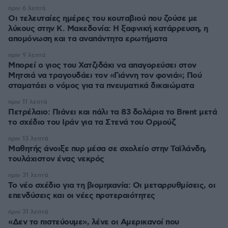
πριν 6 λεπτά
Οι τελευταίες ημέρες του κουταβιού που ζούσε με
λύκους στην Κ. Μακεδονία: Η ξαφνική κατάρρευση, η
απομόνωση και τα αναπάντητα ερωτήματα
πριν 9 λεπτά
Μπορεί ο γιος του Χατζιδάκι να απαγορεύσει στον
Μητσιά να τραγουδάει τον «Γιάννη τον φονιά»; Πού
σταματάει ο νόμος για τα πνευματικά δικαιώματα
πριν 11 λεπτά
Πετρέλαιο: Πιάνει και πάλι τα 83 δολάρια το Brent μετά
το σχέδιο του Ιράν για τα Στενά του Ορμούζ
πριν 13 λεπτά
Μαθητής άνοιξε πυρ μέσα σε σχολείο στην Ταϊλάνδη,
τουλάχιστον ένας νεκρός
πριν 31 λεπτά
Το νέο σχέδιο για τη βιομηχανία: Οι μεταρρυθμίσεις, οι
επενδύσεις και οι νέες προτεραιότητες
πριν 31 λεπτά
«Δεν το πιστεύουμε», λένε οι Αμερικανοί που