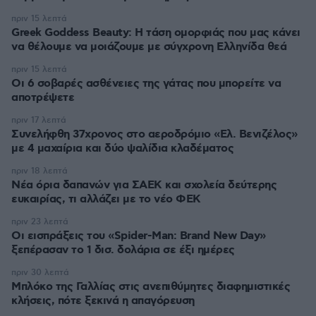
πριν 15 λεπτά
Greek Goddess Beauty: Η τάση ομορφιάς που μας κάνει
να θέλουμε να μοιάζουμε με σύγχρονη Ελληνίδα θεά
πριν 15 λεπτά
Οι 6 σοβαρές ασθένειες της γάτας που μπορείτε να
αποτρέψετε
πριν 17 λεπτά
Συνελήφθη 37χρονος στο αεροδρόμιο «Ελ. Βενιζέλος»
με 4 μαχαίρια και δύο ψαλίδια κλαδέματος
πριν 18 λεπτά
Νέα όρια δαπανών για ΣΑΕΚ και σχολεία δεύτερης
ευκαιρίας, τι αλλάζει με το νέο ΦΕΚ
πριν 23 λεπτά
Οι εισπράξεις του «Spider-Man: Brand New Day»
ξεπέρασαν το 1 δισ. δολάρια σε έξι ημέρες
πριν 30 λεπτά
Μπλόκο της Γαλλίας στις ανεπιθύμητες διαφημιστικές
κλήσεις, πότε ξεκινά η απαγόρευση