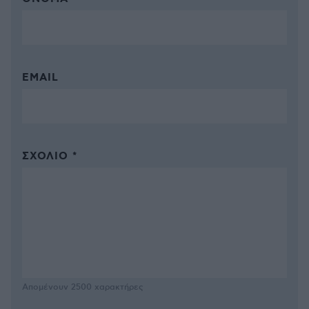
EMAIL
ΣΧΌΛΙΟ *
Απομένουν
2500
χαρακτήρες