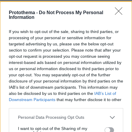
Πηγή: ΑΠΕ-ΜΠΕ
Protothema -
Do Not Process My Personal
Information
Eιδήσεις σήμερα:
If you wish to opt-out of the sale, sharing to third parties, or
processing of your personal or sensitive information for
Γιατρός του «Αττικόν»: Διασωλήνωση χωρίς
targeted advertising by us, please use the below opt-out
ενδείξεις θα ήταν λάθος - Καλλιάνος: Θα γίνω ο
section to confirm your selection. Please note that after your
εφιάλτης τους
opt-out request is processed you may continue seeing
interest-based ads based on personal information utilized by
us or personal information disclosed to third parties prior to
Θρήνος για τον 34χρονο που έπεσε από τον
your opt-out. You may separately opt-out of the further
Λευκό Πύργο - «Πήγες να βρεις τη μαμά,
disclosure of your personal information by third parties on the
αδερφέ μου...»
IAB’s list of downstream participants. This information may
also be disclosed by us to third parties on the
IAB’s List of
Downstream Participants
that may further disclose it to other
«Είναι πραγματικά πολύ άρρωστος»:
third parties.
Δημοσίευμα μιλά για επιδείνωση της υγείας
Please note that this website/app uses one or more Google
του Καρόλου και ετοιμασίες για τη βασιλική
Personal Data Processing Opt Outs
services and may gather and store information including but
κηδεία
not limited to your visit or usage behaviour. You may click to
I want to opt-out of the Sharing of my