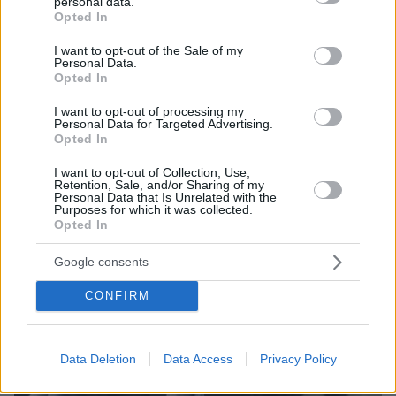
personal data.
grant or deny consent to Google and its third-party tags to
Opted In
use your data for below specified purposes in below Google
protothema.gr στο Google News
Ακολουθήστε το
consent section.
I want to opt-out of the Sale of my
και μάθετε πρώτοι όλες τις ειδήσεις
Personal Data.
Opted In
Ειδήσεις
Δείτε όλες τις τελευταίες
από την Ελλάδα
I want to opt-out of processing my
και τον Κόσμο, τη στιγμή που συμβαίνουν, στο
Personal Data for Targeted Advertising.
Opted In
Protothema.gr
I want to opt-out of Collection, Use,
Retention, Sale, and/or Sharing of my
Σχετικά Άρθρα
Personal Data that Is Unrelated with the
Purposes for which it was collected.
Opted In
Google consents
CONFIRM
Data Deletion
Data Access
Privacy Policy