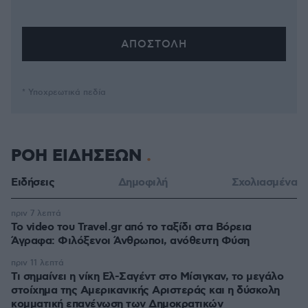
* Υποχρεωτικά πεδία
ΡΟΗ ΕΙΔΗΣΕΩΝ
Ειδήσεις
Δημοφιλή
Σχολιασμένα
πριν 7 λεπτά
To video του Travel.gr από το ταξίδι στα Βόρεια
Άγραφα: Φιλόξενοι Άνθρωποι, ανόθευτη Φύση
πριν 11 λεπτά
Τι σημαίνει η νίκη Ελ-Σαγέντ στο Μίσιγκαν, το μεγάλο
στοίχημα της Aμερικανικής Αριστεράς και η δύσκολη
κομματική επανένωση των Δημοκρατικών