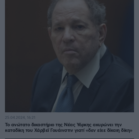
25.04.2024, 16:21
Το ανώτατο δικαστήριο της Νέας Υόρκης ακυρώνει την
καταδίκη του Χάρβεϊ Γουάινστιν γιατί «δεν είχε δίκαιη δίκη»