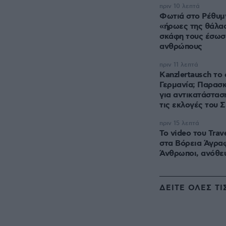
πριν 10 λεπτά
Φωτιά στο Ρέθυμν
«ήρωες της θάλασ
σκάφη τους έσωσ
ανθρώπους
πριν 11 λεπτά
Kanzlertausch το
Γερμανία; Παρασκ
για αντικατάστασ
τις εκλογές του 
πριν 15 λεπτά
To video του Trave
στα Βόρεια Άγρα
Άνθρωποι, ανόθε
ΔΕΙΤΕ ΟΛΕΣ ΤΙ