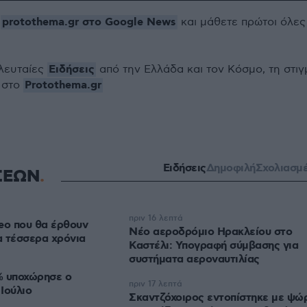
protothema.gr στο Google News
ο
και μάθετε πρώτοι όλες
Ειδήσεις
ελευταίες
από την Ελλάδα και τον Κόσμο, τη στιγ
Protothema.gr
 στο
Ειδήσεις
Δημοφιλή
Σχολιασμ
ΣΕΩΝ
πριν 16 λεπτά
eo που θα έρθουν
Νέο αεροδρόμιο Ηρακλείου στο
α τέσσερα χρόνια
Καστέλι: Υπογραφή σύμβασης για
συστήματα αεροναυτιλίας
% υποχώρησε ο
πριν 17 λεπτά
Ιούλιο
Σκαντζόχοιρος εντοπίστηκε με ψώ