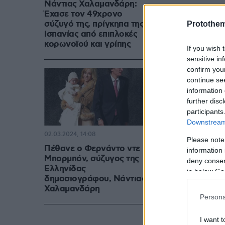
Νάντιας Χαλαμανδάρη:
Δείτε βίντεο:
Έχασε τον 49χρονο
σύζυγό της, πρίγκηπα της
Protothe
Ισπανίας από επιπλοκές
κορωνοϊού και γρίπης
If you wish 
sensitive in
confirm you
continue se
information 
further disc
participants
Downstream 
02.03.2024, 14:08
Please note
Πέθανε ο Φερνάντο ντε
information 
Μπορμπόν, σύζυγος της
deny consent
Ελληνίδας
in below Go
δημοσιογράφου, Νάντιας
Χαλαμανδάρη
Persona
I want t