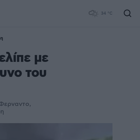
34
°C
ρη
ελίπε με
υνο του
 Φερναντο,
ρη