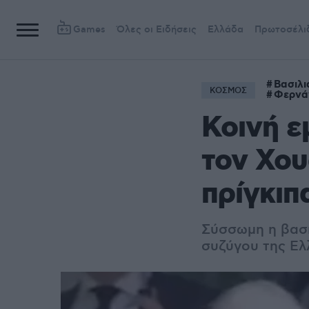
Games
Όλες οι Ειδήσεις
Ελλάδα
Πρωτοσέλι
Βασιλι
ΚΟΣΜΟΣ
Φερνά
Κοινή ε
τον Χου
πρίγκιπ
Σύσσωμη η βασι
συζύγου της Ε