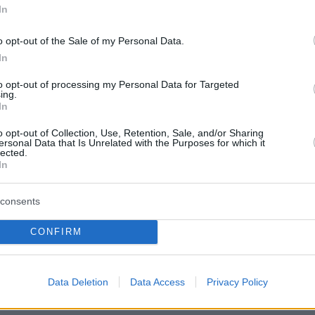
In
o opt-out of the Sale of my Personal Data.
In
ερα:
to opt-out of processing my Personal Data for Targeted
ing.
Νοικιάζω»: Πώς θα «ανοίξουν» 12.500 κλειστά
In
ερωταπαντήσεις για το πρόγραμμα
o opt-out of Collection, Use, Retention, Sale, and/or Sharing
ersonal Data that Is Unrelated with the Purposes for which it
lected.
ύρα για τον τρόπο που πρόφερε μια
In
α νιόκι - Συγκρίσεις με τον σεφ που...
consents
σε το «τζατζίκι»
CONFIRM
λη: Με κυνηγάνε από το 2013 υποστηρίζει
γητής που συνελήφθη για παρενόχληση
Data Deletion
Data Access
Privacy Policy