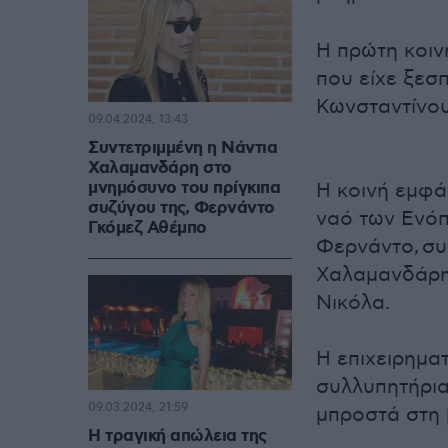
Η πρώτη κοιν
που είχε ξεσ
Κωνσταντίνου
09.04.2024, 13:43
Συντετριμμένη η Νάντια
Χαλαμανδάρη στο
μνημόσυνο του πρίγκιπα
Η κοινή εμφά
συζύγου της, Φερνάντο
ναό των Ενόπ
Γκόμεζ Αθέμπο
Φερνάντο, συ
Χαλαμανδάρη 
Νικόλα.
Η επιχειρημα
συλλυπητήρια
09.03.2024, 21:59
μπροστά στη 
H τραγική απώλεια της