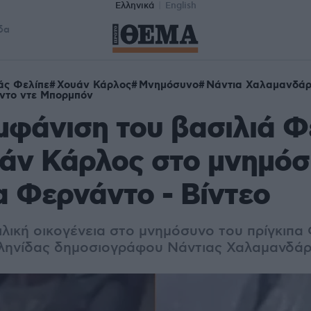
Ελληνικά
English
δα
άς Φελίπε
Χουάν Κάρλος
Μνημόσυνο
Νάντια Χαλαμανδά
ντο ντε Μπορμπόν
μφάνιση του βασιλιά Φ
άν Κάρλος στο μνημόσ
α Φερνάντο - Βίντεο
λική οικογένεια στο μνημόσυνο του πρίγκιπα
λληνίδας δημοσιογράφου Νάντιας Χαλαμανδά