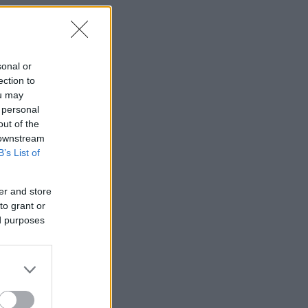
sonal or
ection to
ou may
 personal
out of the
 downstream
B’s List of
er and store
to grant or
ed purposes