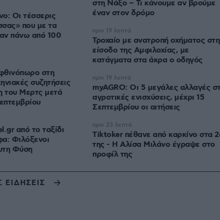
στη Νάξο – Τι κάνουμε αν βρούμε
έναν στον δρόμο
ο: Οι τέσσερις
σας» που με τα
πριν 19 λεπτά
αν πάνω από 100
Τροχαίο με ανατροπή οχήματος στη
είσοδο της Αμφιλοχίας, με
κατάγματα στα άκρα ο οδηγός
 φθινόπωρο στη
πριν 19 λεπτά
ηνιακές συζητήσεις
myAGRO: Οι 5 μεγάλες αλλαγές στ
η του Μερτς μετά
αγροτικές ενισχύσεις, μέχρι 15
Σεπτεμβρίου
Σεπτεμβρίου οι αιτήσεις
πριν 23 λεπτά
l.gr από το ταξίδι
Tiktoker πέθανε από καρκίνο στα 2
φα: Φιλόξενοι
της - Η Αλίσα Μιλάνο έγραψε στο
υτη Φύση
προφίλ της
Σ ΕΙΔΗΣΕΙΣ