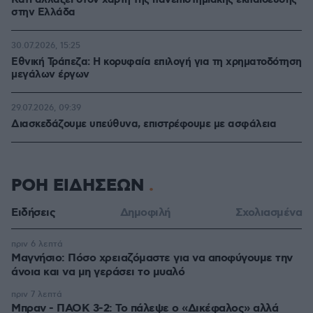
Κάτι αλλάζει στον χάρτη της πανεπιστημιακής εκπαίδευσης
στην Ελλάδα
30.07.2026, 15:25
Εθνική Τράπεζα: Η κορυφαία επιλογή για τη χρηματοδότηση
μεγάλων έργων
29.07.2026, 09:39
Διασκεδάζουμε υπεύθυνα, επιστρέφουμε με ασφάλεια
ΡΟΗ ΕΙΔΗΣΕΩΝ
Ειδήσεις
Δημοφιλή
Σχολιασμένα
πριν 6 λεπτά
Μαγνήσιο: Πόσο χρειαζόμαστε για να αποφύγουμε την
άνοια και να μη γεράσει το μυαλό
πριν 7 λεπτά
Μπραν - ΠΑΟΚ 3-2: Το πάλεψε ο «Δικέφαλος» αλλά