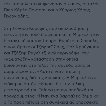
τον Τσακαλώτο διαφώνησαν ο Σαπέν, ο Ιταλός
Πιερ Κάρλο Παντοάν και ο Κύπριος Χάρης
Γεωργιάδης.
Στη Σύνοδο Κορυφής που ακολούθησε η
εικόνα ήταν πολύ διαφορετική, η Μέρκελ ήταν
διστακτική και τον Τσίπρα, θυμάται ο Σόιμπλε,
σιγοντάρανε οι Τζέφρεϊ Σακς, Πολ Κρούγκμαν
και Τζόζεφ Στίγκλιτζ, ενώ περιγράφει την
«κωματώδη» κατάσταση στην οποία
βρίσκονταν στο τέλος της συνεδρίασης οι
συμμετέχοντες. «Αυτό είναι επίτευξη
συναίνεσης διά της κόπωσης. Η Μέρκελ είναι
ειδική σε αυτό». Εξαίρει, δε, την τελική
μεταστροφή του Τσίπρα με την αποδοχή του
προγράμματος: «Ηταν ένα θαρραλέο βήμα και
ο Τσίπρας πέτυχε στη συνέχεια αξιοπρόσεκτα