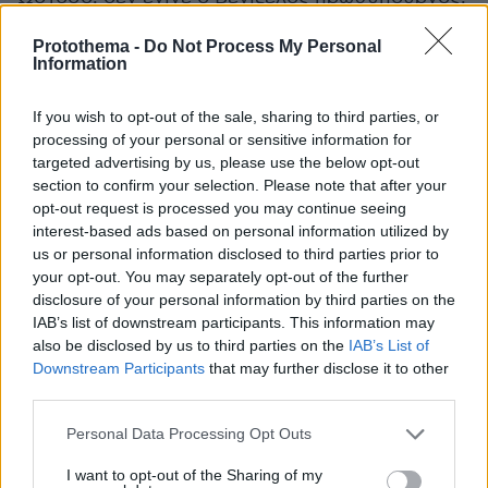
Η πιθανότητα εξόδου της Ελλάδας από τη
Protothema -
Do Not Process My Personal
νομισματική ένωση ουδέποτε συζητήθηκε με
Information
τόση σαφήνεια, όσο κατά τις δραματικές ώρες
των Καννών».
If you wish to opt-out of the sale, sharing to third parties, or
processing of your personal or sensitive information for
targeted advertising by us, please use the below opt-out
section to confirm your selection. Please note that after your
opt-out request is processed you may continue seeing
interest-based ads based on personal information utilized by
us or personal information disclosed to third parties prior to
your opt-out. You may separately opt-out of the further
disclosure of your personal information by third parties on the
IAB’s list of downstream participants. This information may
also be disclosed by us to third parties on the
IAB’s List of
Downstream Participants
that may further disclose it to other
third parties.
Please note that this website/app uses one or more Google
Personal Data Processing Opt Outs
services and may gather and store information including but
not limited to your visit or usage behaviour. You may click to
I want to opt-out of the Sharing of my