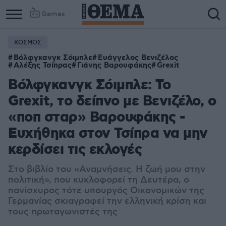
Games
ΚΟΣΜΟΣ
Column
Column
Βόλφγκανγκ Σόιμπλε
Ευάγγελος Βενιζέλος
1
2
Αλέξης Τσίπρας
Γιάνης Βαρουφάκης
Grexit
Βόλφγκανγκ Σόιμπλε: Το
Grexit, το δείπνο με Βενιζέλο, ο
«ποπ σταρ» Βαρουφάκης -
Ευχήθηκα στον Τσίπρα να μην
κερδίσει τις εκλογές
Στο βιβλίο του «Αναμνήσεις. Η ζωή μου στην
πολιτική», που κυκλοφορεί τη Δευτέρα, ο
πανίσχυρος τότε υπουργός Οικονομικών της
Γερμανίας σκιαγραφεί την ελληνική κρίση και
τους πρωταγωνιστές της