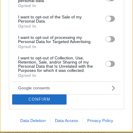
personal data.
grant or deny consent to Google and its third-party tags to
Opted In
Η γνωριμία με τον Τσίπρα: «Του ευχήθηκα να
use your data for below specified purposes in below Google
consent section.
μην κερδίσει τις εκλογές για το καλό του»
I want to opt-out of the Sale of my
Personal Data.
Opted In
«Τον
Τσίπρα
τον είχα γνωρίσει ήδη από το 2013
I want to opt-out of processing my
ως ηγέτη της αντιπολίτευσης. Με ενδιέφερε
Personal Data for Targeted Advertising.
Opted In
αυτός ο άνθρωπος ενός ανερχόμενου
κινήματος που έπνεε τα μένεα κατά της
I want to opt-out of Collection, Use,
Retention, Sale, and/or Sharing of my
ευρωπαϊκής πολιτικής. Πώς πίστευε ότι
Personal Data that Is Unrelated with the
Purposes for which it was collected.
μπορούσε να επιλύσει την κρίση; Αν και ουδείς
Opted In
ήθελε να τον υποδεχθεί εκείνη την εποχή στο
Βερολίνο, εγώ τον κάλεσα στο υπουργείο
Google consents
Οικονομικών για να ανταλλάξουμε απόψεις. Σε
CONFIRM
μια συνομιλία που διήρκεσε μία ώρα,
επιχείρησε να μου αναλύσει πως η πολιτική
λιτότητας ήταν λάθος, μου εξήγησε με
Data Deletion
Data Access
Privacy Policy
αφοπλιστική αμεσότητα ότι θα υποσχεθεί στη
διάρκεια της επικείμενης προεκλογικής