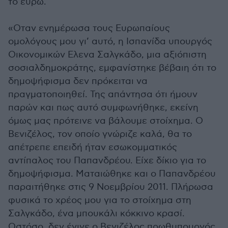
το ευρώ.
«Οταν ενημέρωσα τους Ευρωπαίους
ομολόγους μου γι’ αυτό, η Ισπανίδα υπουργός
Οικονομικών Ελενα Σαλγκάδο, μια αξιόπιστη
σοσιαλδημοκράτης, εμφανίστηκε βέβαιη ότι το
δημοψήφισμα δεν πρόκειται να
πραγματοποιηθεί. Της απάντησα ότι ήμουν
παρών και πως αυτό συμφωνήθηκε, εκείνη
όμως μας πρότεινε να βάλουμε στοίχημα. Ο
Βενιζέλος, τον οποίο γνώριζε καλά, θα το
απέτρεπε επειδή ήταν εσωκομματικός
αντίπαλος του Παπανδρέου. Είχε δίκιο για το
δημοψήφισμα. Ματαιώθηκε και ο Παπανδρέου
παραιτήθηκε στις 9 Νοεμβρίου 2011. Πλήρωσα
φυσικά το χρέος μου για το στοίχημα στη
Σαλγκάδο, ένα μπουκάλι κόκκινο κρασί.
Ωστόσο, δεν έγινε ο Βενιζέλος πρωθυπουργός.