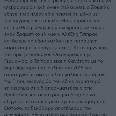
Ενθυμούμενος την περίφημη ρήση του «στις 28
Φεβρουαρίου isch over» (τελείωσε), ο Σόιμπλε
εξηγεί πως πλέον είχε πειστεί ότι μόνο με
τελεσίγραφα και απειλές θα μπορούσε να
επιτευχθεί η ελληνική υποχώρηση, αν και με
έναν δραματικό ελιγμό ο Αλέξης Τσίπρας
κατάφερε να εξασφαλίσει μια τετράμηνη
παράταση του προγράμματος. Κατά τη γνώμη
του πρώην υπουργού Οικονομικών της
Γερμανίας, ο Τσίπρας είχε πιθανότατα με το
δημοψήφισμα του Ιουλίου του 2015 ως
στρατηγικό στόχο να εξασφαλίσει ένα οριακό
“όχι”, που αφενός θα του έδινε ένα ισχυρό
επιχείρημα στις διαπραγματεύσεις στις
Βρυξέλλες και αφετέρου μια διέξοδο να
εξηγήσει στο εσωτερικό την υποχώρησή του.
Ωστόσο, το ξεκάθαρο αποτέλεσμα τον
αιφνιδίασε, αφού πλέον δεν ήταν σε θέση να