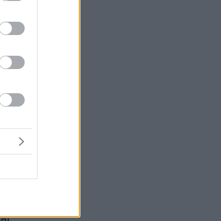
ές
αι