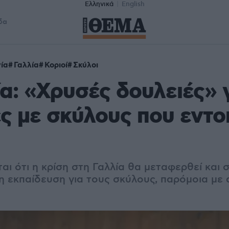
Ελληνικά
English
δα
ία
Γαλλία
Κοριοί
Σκύλοι
α: «Χρυσές δουλειές» γ
ες με σκύλους που εντο
ι ότι η κρίση στη Γαλλία θα μεταφερθεί και 
η εκπαίδευση για τους σκύλους, παρόμοια με 