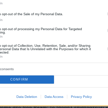
In
α των κοριών θεωρούνται ακίνδυνα για τους
o opt-out of the Sale of my Personal Data.
λλά έχουν επιπτώσεις στην ψυχική υγεία. «Οι
In
θουν ντροπή επειδή νομίζουν ότι ζουν με κακ
to opt-out of processing my Personal Data for Targeted
ίωσης», λένε οι ειδικοί και σημειώνουν ότι οι
ing.
In
ίζονται ακόμη και στα πεντάστερα ξενοδοχεία.
o opt-out of Collection, Use, Retention, Sale, and/or Sharing
ersonal Data that Is Unrelated with the Purposes for which it
lected.
In
ερα:
consents
ιο του μικρού Δακτυλίου - Τι ισχύει με τις
CONFIRM
ου, συμπληρωματικές πληροφορίες από την
Data Deletion
Data Access
Privacy Policy
Dome στο Iron Beam: Το Ισραήλ επιστρατεύει κ