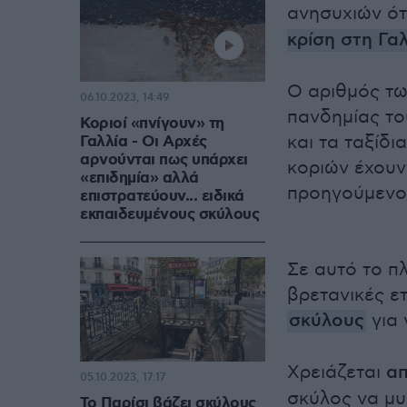
ανησυχιών ότ
κρίση στη Γα
Ο αριθμός τω
06.10.2023, 14:49
πανδημίας το
Κοριοί «πνίγουν» τη
και τα ταξίδι
Γαλλία - Οι Αρχές
αρνούνται πως υπάρχει
κοριών έχουν 
«επιδημία» αλλά
προηγούμενο 
επιστρατεύουν... ειδικά
εκπαιδευμένους σκύλους
Σε αυτό το π
βρετανικές ε
σκύλους
για 
Χρειάζεται
απ
05.10.2023, 17:17
σκύλος να μυ
Το Παρίσι βάζει σκύλους