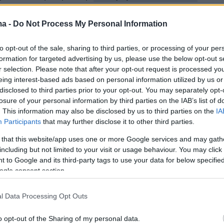
 είναι παρόμοια με την εκπαίδευση σκύλων για
ma -
Do Not Process My Personal Information
ν ναρκωτικά, εκρηκτικά ή και χρήματα σε
to opt-out of the sale, sharing to third parties, or processing of your per
ην περίπτωση των κοριών, τα σκυλιά
ανιχνεύο
formation for targeted advertising by us, please use the below opt-out s
η
που εκπέμπουν τα έντομα για να τα
r selection. Please note that after your opt-out request is processed y
ησιάσουν το ένα στο άλλο.
eing interest-based ads based on personal information utilized by us or
disclosed to third parties prior to your opt-out. You may separately opt-
losure of your personal information by third parties on the IAB’s list of
. This information may also be disclosed by us to third parties on the
IA
ές συγκεντρώσεις, η παρουσία των κοριών
Participants
that may further disclose it to other third parties.
ακόμη και από την ανθρώπινη μύτη.
 that this website/app uses one or more Google services and may gath
including but not limited to your visit or usage behaviour. You may click 
 to Google and its third-party tags to use your data for below specifi
άνια απομακρύνονται περισσότερο από ένα
ogle consent section.
 σημείο όπου τρέφονται. Ωστόσο μπορεί να
ρες για να τα βρει κανένας μόνο με έναν φακ
l Data Processing Opt Outs
του όραση. Οι εκπαιδευμένοι σκύλοι, αντίθετα,
o opt-out of the Sharing of my personal data.
α βρουν μέσα σε λίγα λεπτά.