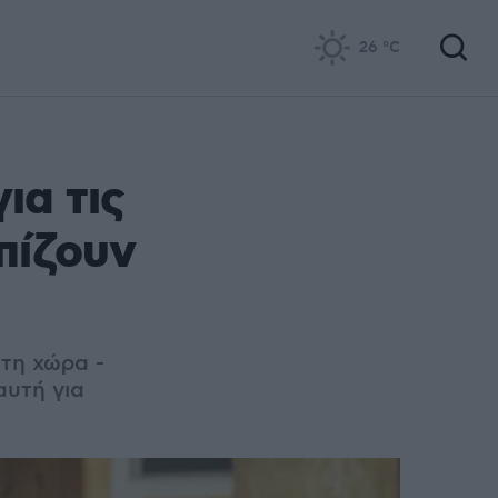
26
°C
ια τις
πίζουν
στη χώρα -
αυτή για