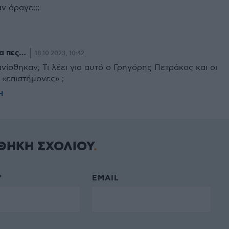
ν άραγε;;;
ια πες…
18.10.2023, 10:42
ίσθηκαν; Τι λέει για αυτό ο Γρηγόρης Πετράκος και οι
 «επιστήμονες» ;
Η
ΘΗΚΗ ΣΧΟΛΙΟΥ
*
EMAIL