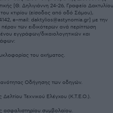
τικής [Θ. Δηλιγιάννη 24-26, Γραφείο Δακτυλίο
 του κτιρίου (είσοδος από οδό Σάμου),
4142, e–mail: daktylios@astynomia.gr] με την
 πέραν των ειδικότερων ανά περίπτωση
ένου εγγράφων/δικαιολογητικών και
ράφων:
Κυκλοφορίας του οχήματος.
Ικανότητας Οδήγησης των οδηγών.
ς Δελτίου Τεχνικού Ελέγχου (Κ.Τ.Ε.Ο.).
ος ασφαλιστηρίου συμβολαίου.