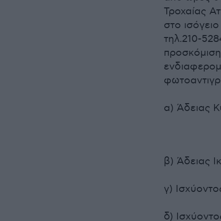
Τροχαίας Ατ
στο ισόγειο
τηλ.210-528
προσκόμιση
ενδιαφερομ
φωτοαντιγ
α) Άδειας 
β) Άδειας 
γ) Ισχύοντο
δ) Ισχύοντ