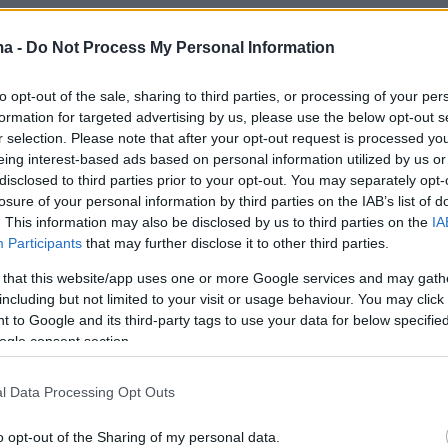
ς λεωφόρους και οδούς του μικρού
τα μέτρα περιορισμού
δεν ισχύουν.
ma -
Do Not Process My Personal Information
to opt-out of the sale, sharing to third parties, or processing of your per
και λεωφόρους που περικλείονται από τον
formation for targeted advertising by us, please use the below opt-out s
λιο επιτρέπεται μόνο η εκ περιτροπής
r selection. Please note that after your opt-out request is processed y
των Ι.Χ.Ε. αυτοκινήτων, καθώς και των
eing interest-based ads based on personal information utilized by us or
disclosed to third parties prior to your opt-out. You may separately opt-
τοκινήτων ιδιωτικής χρήσης με μέγιστη
losure of your personal information by third parties on the IAB’s list of
άζα φορτωμένου οχήματος (ΜΑΜΦΟ) μέχρι
. This information may also be disclosed by us to third parties on the
IA
 με βάση το τελευταίο ψηφίο του αριθμού
Participants
that may further disclose it to other third parties.
 τους (μονά – ζυγά).
 that this website/app uses one or more Google services and may gath
including but not limited to your visit or usage behaviour. You may click 
 to Google and its third-party tags to use your data for below specifi
ται
στις παραπάνω απαγορεύσεις και
ogle consent section.
ν χωρίς κανένα περιορισμό στο
μικρό
 οχήματα των κατηγοριών που εξαιρούνται
l Data Processing Opt Outs
σμών, καθώς και τα οχήματα των κατηγοριών,
o opt-out of the Sharing of my personal data.
ται να είναι εφοδιασμένα με ειδικές άδειες, οι