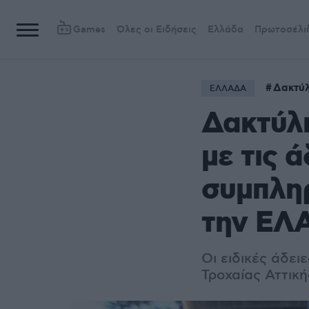
Games
Όλες οι Ειδήσεις
Ελλάδα
Πρωτοσέλι
Δακτύλ
ΕΛΛΑΔΑ
Δακτύλι
με τις ά
συμπλη
την ΕΛ
Οι ειδικές άδει
Τροχαίας Αττική