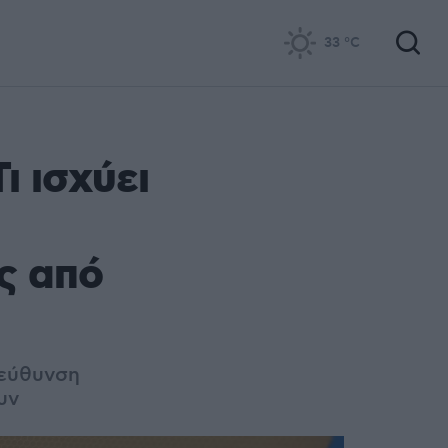
33
°C
ι ισχύει
ς από
ιεύθυνση
υν