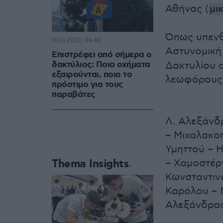
Αθήνας (
μι
Όπως υπενθυ
16.10.2023, 06:48
Αστυνομική
Επιστρέφει από σήμερα ο
δακτύλιος: Ποια οχήματα
Δακτυλίου ο
εξαιρούνται, ποιο το
λεωφόρους
πρόστιμο για τους
παραβάτες
Λ. Αλεξάνδ
– Μιχαλακο
Υμηττού – Η
Thema Insights
– Χαμοστέρν
Κωνσταντιν
Καρόλου – 
Αλεξάνδρας