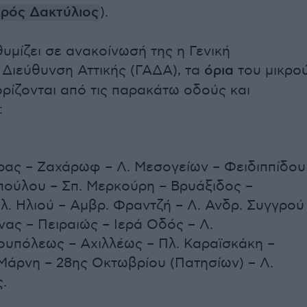
κρός Δακτύλιος
).
μίζει σε ανακοίνωσή της η Γενική
 Διεύθυνση Αττικής (ΓΑΔΑ), τα
όρια
του μικρο
ρίζονται από τις παρακάτω οδούς και
:
ρας – Ζαχάρωφ – Λ. Μεσογείων – Φειδιππίδου
πούλου – Σπ. Μερκούρη – Βρυάξιδος –
λ. Ηλιού – Αμβρ. Φραντζή – Λ. Ανδρ. Συγγρού
ας – Πειραιώς – Ιερά Οδός – Λ.
ουπόλεως – Αχιλλέως – Πλ. Καραϊσκάκη –
Μάρνη – 28ης Οκτωβρίου (Πατησίων) – Λ.
.