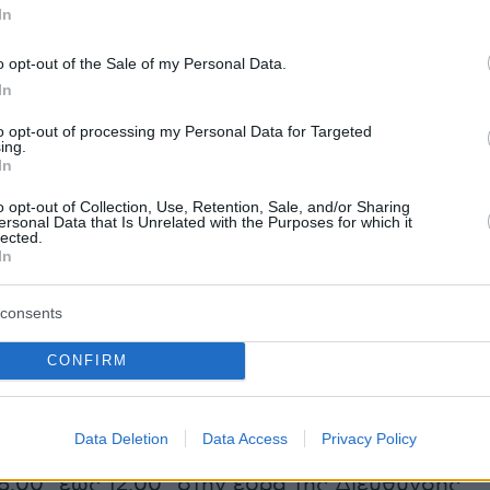
In
γούνται από τη Διεύθυνση Τροχαίας Αττικής,
τις διατάξεις της υπ’ αριθμ. 305235/Φ. 911
o opt-out of the Sale of my Personal Data.
0.2023 (ΦΕΚ 5980, τ. Β΄) Κοινής Υπουργικής
In
to opt-out of processing my Personal Data for Targeted
ing.
In
ματα των
μόνιμων κατοίκων
εσωτερικά του
o opt-out of Collection, Use, Retention, Sale, and/or Sharing
ersonal Data that Is Unrelated with the Purposes for which it
τυλίου
, προβλέπονται ειδικές ζώνες εισόδου -
lected.
In
χορηγείται ειδική κάρτα από τις αρμόδιες
του Δήμου Αθηναίων.
consents
 από τους δικαιούμενους θα υποβάλλονται
CONFIRM
 των εκάστοτε ισχυόντων υγειονομικών
στασίας, κατά τις ημέρες Δευτέρα έως
Data Deletion
Data Access
Privacy Policy
και από ώρες 08:00΄ έως 14:00΄ & Σάββατο
:00΄ έως 12:00΄ στην έδρα της Διεύθυνσης