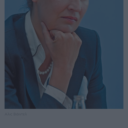
Αλις Βάιντελ