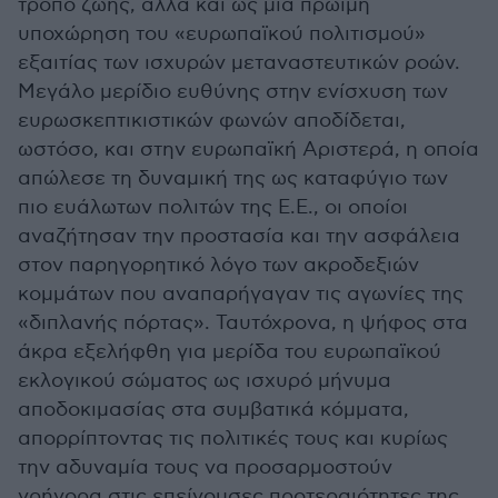
τρόπο ζωής, αλλά και ως μια πρώιμη
υποχώρηση του «ευρωπαϊκού πολιτισμού»
εξαιτίας των ισχυρών μεταναστευτικών ροών.
Μεγάλο μερίδιο ευθύνης στην ενίσχυση των
ευρωσκεπτικιστικών φωνών αποδίδεται,
ωστόσο, και στην ευρωπαϊκή Αριστερά, η οποία
απώλεσε τη δυναμική της ως καταφύγιο των
πιο ευάλωτων πολιτών της Ε.Ε., οι οποίοι
αναζήτησαν την προστασία και την ασφάλεια
στον παρηγορητικό λόγο των ακροδεξιών
κομμάτων που αναπαρήγαγαν τις αγωνίες της
«διπλανής πόρτας». Ταυτόχρονα, η ψήφος στα
άκρα εξελήφθη για μερίδα του ευρωπαϊκού
εκλογικού σώματος ως ισχυρό μήνυμα
αποδοκιμασίας στα συμβατικά κόμματα,
απορρίπτοντας τις πολιτικές τους και κυρίως
την αδυναμία τους να προσαρμοστούν
γρήγορα στις επείγουσες προτεραιότητες της