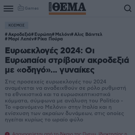
Games
ΚΟΣΜΟΣ
Ακροδεξιά
Ευρώπη
Μελόνι
Αλις Βάιντελ
Μαρί Λεπέν
Ρίκα Πούρα
Ευρωεκλογές 2024: Οι
Ευρωπαίοι στρίβουν ακροδεξιά
με «οδηγό»... γυναίκες
Στις προσεχείς ευρωεκλογές του 2024
αναμένεται να αναδειχθούν σε ρόλο ρυθμιστή
τα εθνικιστικά και τα ευρωσκεπτικιστικά
κόμματα, σύμφωνα με ανάλυση του Politico -
Το «φαινόμενο Μελόνι» στην Ιταλία και η
ενίσχυση των ακραίων δυνάμεων, στις οποίες
ηγείται κυρίως το ωραίο φύλο
Απαγορεύεται από το δίκαιο της Πνευμ. Ιδιοκτησίας η