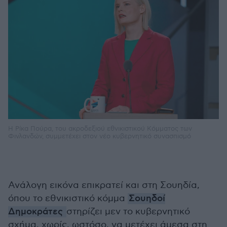
Η Ρίκα Πούρα, του ακροδεξιού εθνικιστικού Κόμματος των
Φινλανδών, συμμετέχει στον νέο κυβερνητικό συνασπισμό
Ανάλογη εικόνα επικρατεί και στη Σουηδία,
όπου το εθνικιστικό κόμμα
Σουηδοί
Δημοκράτες
στηρίζει μεν το κυβερνητικό
σχήμα, χωρίς, ωστόσο, να μετέχει άμεσα στη