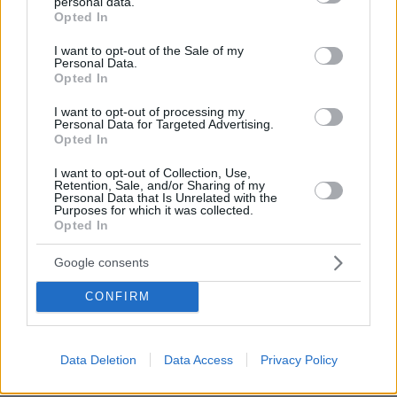
personal data.
grant or deny consent to Google and its third-party tags to
Opted In
use your data for below specified purposes in below Google
consent section.
I want to opt-out of the Sale of my
Personal Data.
Opted In
Η εκρηκτική άνοδος των ακροδεξιών και
ευρωσκεπτικιστικών κομμάτων στη Γηραιά
I want to opt-out of processing my
Personal Data for Targeted Advertising.
Ηπειρο ερμηνεύεται σε μεγάλο βαθμό από τη
Opted In
διορατικότητά τους να λειάνουν τον τραχύ,
I want to opt-out of Collection, Use,
ξενόφοβο και εθνικιστικό λόγο τους, αλλά και
Retention, Sale, and/or Sharing of my
να απομακρυνθούν από την προοπτική εξόδου
Personal Data that Is Unrelated with the
Purposes for which it was collected.
από την Ε.Ε., επενδύοντας στην πολιτική
Opted In
επιβολής της ατζέντας τους στα θεσμικά
Google consents
όργανα των Βρυξελλών. Αυτή η επιλογή εξηγεί,
σύμφωνα με τον «
Guardian
», την εκτόξευση
CONFIRM
των ποσοστών τους, «καθώς η Κεντροδεξιά
υιοθετεί ολοένα περισσότερο ακροδεξιά
σημεία συζήτησης και ανοίγεται σε συμφωνίες,
Data Deletion
Data Access
Privacy Policy
τα έξυπνα ακροδεξιά κόμματα μετριάζουν