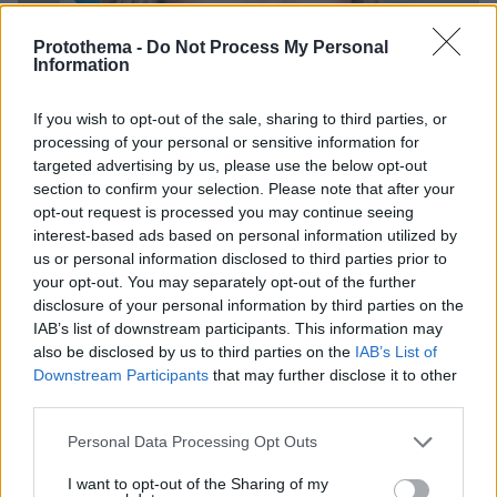
Protothema -
Do Not Process My Personal
Information
If you wish to opt-out of the sale, sharing to third parties, or
processing of your personal or sensitive information for
targeted advertising by us, please use the below opt-out
section to confirm your selection. Please note that after your
opt-out request is processed you may continue seeing
interest-based ads based on personal information utilized by
us or personal information disclosed to third parties prior to
your opt-out. You may separately opt-out of the further
disclosure of your personal information by third parties on the
IAB’s list of downstream participants. This information may
also be disclosed by us to third parties on the
IAB’s List of
Downstream Participants
that may further disclose it to other
third parties.
Please note that this website/app uses one or more Google
Personal Data Processing Opt Outs
services and may gather and store information including but
H Μαρίν Λεπέν, πρόεδρος του Εθνικού Συναγερμού, έφτασε το
not limited to your visit or usage behaviour. You may click to
I want to opt-out of the Sharing of my
2022 στον β’ γύρο των γαλλικών προεδρικών εκλογών