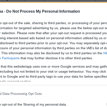
ξαν από τα παράθυρα του τετραώροφου κτιρί
ασώθηκαν από την οροφή πριν η φωτιά τεθεί υ
ma -
Do Not Process My Personal Information
ου στις 6 τα ξημερώματα.
to opt-out of the sale, sharing to third parties, or processing of your per
formation for targeted advertising by us, please use the below opt-out s
κή υπηρεσία δήλωσε νωρίτερα ότι δεν υπήρχε
r selection. Please note that after your opt-out request is processed y
πυρόσβεσης στο ταβάνι (δεν ήταν υποχρεωτι
eing interest-based ads based on personal information utilized by us or
disclosed to third parties prior to your opt-out. You may separately opt-
) ενώ υπήρξαν και
αντικρουόμενες αναφορές
losure of your personal information by third parties on the IAB’s list of
ο πότε και αν χτύπησε ο συναγερμός
.
. This information may also be disclosed by us to third parties on the
IA
Participants
that may further disclose it to other third parties.
 that this website/app uses one or more Google services and may gath
including but not limited to your visit or usage behaviour. You may click 
ζούσαν βραχυχρόνιοι και μακροχρόνιοι ένοικο
 to Google and its third-party tags to use your data for below specifi
και εργαζόμενοι σε κοντινό νοσοκομείο. Εννέ
ogle consent section.
ύσαν υπό την εποπτεία της σωφρονιστικής
ς Νέας Ζηλανδίας.
l Data Processing Opt Outs
o opt-out of the Sharing of my personal data.
ός Κρις Χίπκινς δήλωσε ότι ένας φίλος του