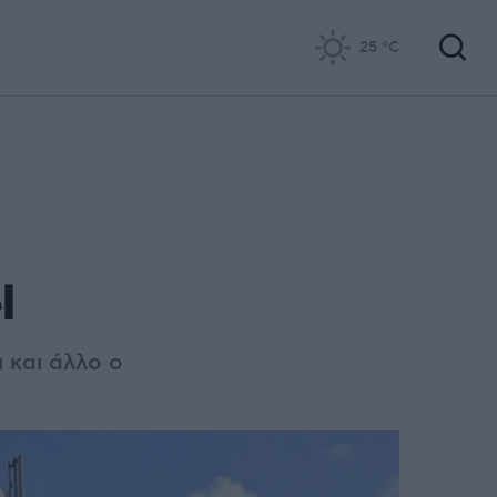
25
°C
l
 και άλλο ο