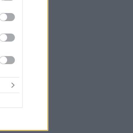
χή
πό