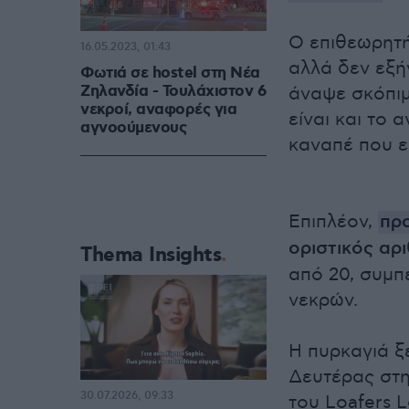
Ο επιθεωρητή
16.05.2023, 01:43
αλλά δεν εξήγ
Φωτιά σε hostel στη Νέα
Ζηλανδία - Τουλάχιστον 6
άναψε σκόπιμ
νεκροί, αναφορές για
είναι και το
αγνοούμενους
καναπέ που 
Επιπλέον,
προ
οριστικός αρ
Thema Insights
από 20, συμπ
νεκρών.
Η πυρκαγιά ξ
Δευτέρας στη
30.07.2026, 09:33
του Loafers 