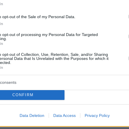
In
ιστήμιο ήταν μεταξύ των αγνοουμένων.
o opt-out of the Sale of my Personal Data.
In
ερα:
to opt-out of processing my Personal Data for Targeted
ing.
In
ας στον Δανίκα: O Mητσοτάκης θα ξαναβγεί
o opt-out of Collection, Use, Retention, Sale, and/or Sharing
 νόμος της δεύτερης ευκαιρίας...
ersonal Data that Is Unrelated with the Purposes for which it
lected.
In
 «Κερνούσε δηλητήριο τη γυναίκα του» - Ενο
του ΑΠΘ για τη διπλή δολοφονία ζήτησε ο
consents
CONFIRM
ικό αποκάλυψης από τις πλημμύρες - Βίντεο α
υθισμένες στο νερό
Data Deletion
Data Access
Privacy Policy