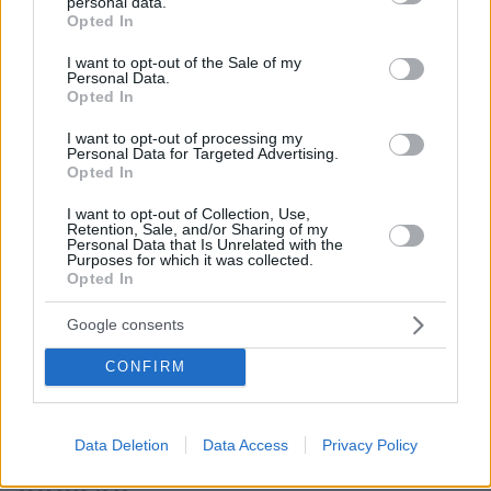
personal data.
grant or deny consent to Google and its third-party tags to
Oποια νεοταξιτικη αηδια βρισκουν εκει στο
Opted In
use your data for below specified purposes in below Google
χαμαιτυπειο που λεγεται ΑΠΕ απο αλλα χαμαιτυπεια
consent section.
I want to opt-out of the Sale of my
σαν τον Guardian τα σερβιρουν στους ντοπιους
Personal Data.
σανοφαγους.
Opted In
ΑΠΑΝΤΗΣΗ
I want to opt-out of processing my
Personal Data for Targeted Advertising.
Opted In
Miou
09.03.2023, 12:51
I want to opt-out of Collection, Use,
Retention, Sale, and/or Sharing of my
Τι ωραια που ειναι ολα στις φωτογραφιες!... Εναν
Personal Data that Is Unrelated with the
τετοιο μπαμπα θα ηθελα κι εγω για τα παιδια μου! Να
Purposes for which it was collected.
Opted In
κραταει τρυφερα στην αγκαλια του το μωρακι... να
του ετοιμαζει και να του δινει το γαλατακι του, να το
Google consents
φιλαει τρυφερα... να του αλλαζει και τις πανες... να
σηκωνεται το βραδυ οταν κλαιει... και πανω απ ολα να
CONFIRM
μην λεει : "Σηκω πανω, μωρη! Εσυ εισαι η μανα!"
ΑΠΑΝΤΗΣΗ
Data Deletion
Data Access
Privacy Policy
Ελενα