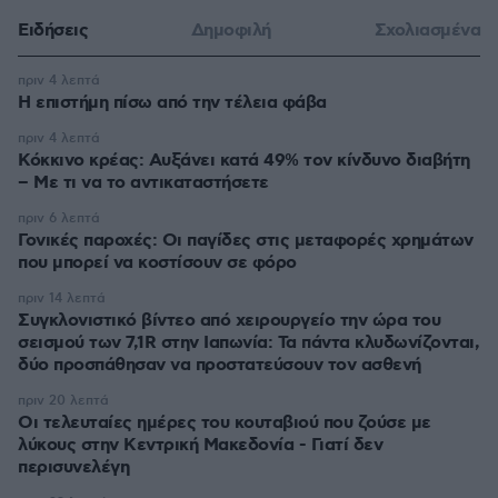
Ειδήσεις
Δημοφιλή
Σχολιασμένα
πριν 4 λεπτά
Η επιστήμη πίσω από την τέλεια φάβα
πριν 4 λεπτά
Κόκκινο κρέας: Αυξάνει κατά 49% τον κίνδυνο διαβήτη
– Με τι να το αντικαταστήσετε
πριν 6 λεπτά
Γονικές παροχές: Οι παγίδες στις μεταφορές χρημάτων
που μπορεί να κοστίσουν σε φόρο
πριν 14 λεπτά
Συγκλονιστικό βίντεο από χειρουργείο την ώρα του
σεισμού των 7,1R στην Ιαπωνία: Τα πάντα κλυδωνίζονται,
δύο προσπάθησαν να προστατεύσουν τον ασθενή
πριν 20 λεπτά
Οι τελευταίες ημέρες του κουταβιού που ζούσε με
λύκους στην Κεντρική Μακεδονία - Γιατί δεν
περισυνελέγη