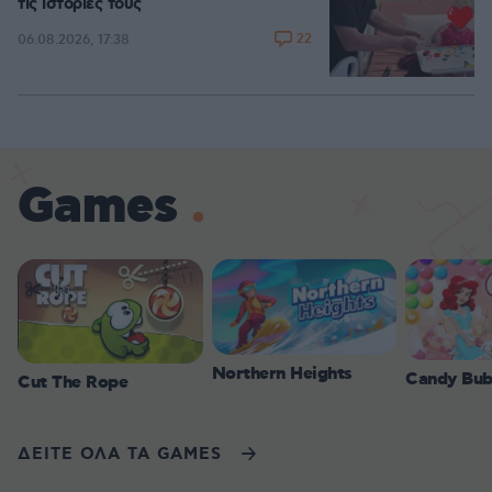
τις ιστορίες τους
22
06.08.2026, 17:38
Games
Northern Heights
Candy Bub
Cut The Rope
ΔΕΙΤΕ ΟΛΑ ΤΑ GAMES