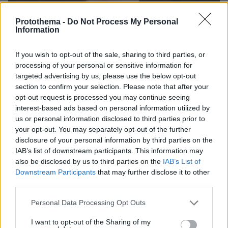
30.07.2026, 09:33
Protothema -
Do Not Process My Personal
Information
Το DEI College παρουσιάζει τη Sophia. Την πρώτη 24/7
βοηθό AI που αλλάζει τον τρόπο με τον οποίο μαθαίνουν οι
φοιτητές
If you wish to opt-out of the sale, sharing to third parties, or
processing of your personal or sensitive information for
03.08.2026, 10:56
targeted advertising by us, please use the below opt-out
Η Smart φοιτητική κατοικία στην καρδιά της Αθήνας
section to confirm your selection. Please note that after your
opt-out request is processed you may continue seeing
interest-based ads based on personal information utilized by
29.07.2026, 09:39
us or personal information disclosed to third parties prior to
Διασκεδάζουμε υπεύθυνα, επιστρέφουμε με ασφάλεια
your opt-out. You may separately opt-out of the further
disclosure of your personal information by third parties on the
ΣΧΟΛΙΑ
(6)
IAB’s list of downstream participants. This information may
also be disclosed by us to third parties on the
IAB’s List of
ΠΡΟΣΘΗΚΗ ΣΧΟΛΙΟΥ
Downstream Participants
that may further disclose it to other
third parties.
Please note that this website/app uses one or more Google
Personal Data Processing Opt Outs
services and may gather and store information including but
soulis
not limited to your visit or usage behaviour. You may click to
I want to opt-out of the Sharing of my
09.03.2023, 13:36