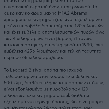
σημαντικά τη μαχητική ικανότητα του
ουκρανικού στρατού έναντι του ρωσικού. Το
αμερικανικό άρμα μάχης Μ1Α2 Abrams
χρησιμοποιεί κινητήρα τζετ, είναι εξοπλισμένο
με ένα πυροβόλο διαμετρήματος 120 χιλιοστών
και έχει εμβέλεια αποτελεσματικών πυρών άνω
των 4 χιλιομέτρων. Είναι βάρους 71 τόνων,
κατασκευάστηκε για πρώτη φορά το 1990, έχει
εμβέλεια 425 χιλιομέτρων και τελική ταχύτητα
περίπου 68 χιλιόμετρα/ώρα.
Το Leopard 2 είναι από τα πιο ισχυρά
τεθωρακισμένα στον κόσμο. Εχει βεληνεκές
500 χλμ., διαθέτει πλήρωμα τεσσάρων ατόμων,
είναι εξοπλισμένο με πυροβόλο των 120
χιλιοστών, έχει κινητήρα diesel, διαθέτει
εξοπλισμό νυχτερινής όρασης, ώστε να μπορεί
να μάχεται όλο το 24ωρο, τηλέμετρο laser,