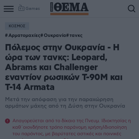
Games
ΚΟΣΜΟΣ
Column
Column
Αρματομαχίες
Ουκρανία
τανκς
1
2
Πόλεμος στην Ουκρανία - Η
ώρα των τανκς: Leopard,
Abrams και Challenger
εναντίον ρωσικών Τ-90Μ και
Τ-14 Armata
Μετά την απόφαση για την παραχώρηση
αρμάτων μάχης από τη Δύση στην Ουκρανία
Απαγορεύεται από το δίκαιο της Πνευμ. Ιδιοκτησίας η
καθ΄οιονδήποτε τρόπο παράνομη χρήση/ιδιοποίηση
του παρόντος, με βαρύτατες αστικές και ποινικές