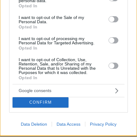
personal data.
grant or deny consent to Google and its third-party tags to
άμεσα στη μάχη και τα δικά της σύγχρονα
Opted In
use your data for below specified purposes in below Google
άρματα, τα οποία μέχρι ώρας απέφευγε να
consent section.
I want to opt-out of the Sale of my
χρησιμοποιήσει σε μεγάλους αριθμούς.
Personal Data.
Opted In
Πρόκειται για τα άρματα μάχης τύπου T-90M
και T-14 Armata. Και τα δύο, όπως και τα
I want to opt-out of processing my
Personal Data for Targeted Advertising.
αντίστοιχα Δυτικά τεθωρακισμένα, μπορούν να
Opted In
επιχειρούν τόσο την ημέρα όσο και τη νύχτα
I want to opt-out of Collection, Use,
φέροντας σύγχρονα οπλικά και ηλεκτρονικά
Retention, Sale, and/or Sharing of my
Personal Data that Is Unrelated with the
συστήματα.
Purposes for which it was collected.
Opted In
Το T-90M φέρει κινητήρες 1.130 ίππων και είναι
Google consents
ικανό να απομακρύνει εχθρικά άρματα μάχης
σε απόσταση 5 χιλιομέτρων - από
CONFIRM
προστατευμένες και ανοιχτές θέσεις, καθώς
και να επιχειρεί σε ποικίλα εδάφη. Η νέα
Data Deletion
Data Access
Privacy Policy
τεχνολογία επιτρέπει στο T-90M να αναπτύσσει
οπλισμό οποιαδήποτε στιγμή της ημέρας ή της