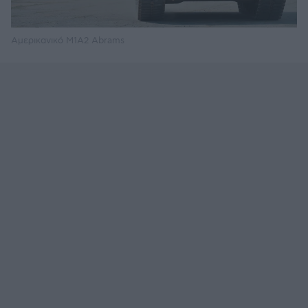
Αμερικανικό Μ1Α2 Abrams