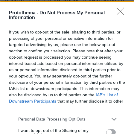
άρματα Δυτικής προέλευσης, προκειμένου να
μπορέσει να αντιμετωπίσει τη ρωσική εισβολή.
Protothema -
Do Not Process My Personal
Τα πρώτα Leopard 2A4, Μ1Α2 Abrams και
Information
Challenger-2 θα ενταχθούν επιχειρησιακά στον
ουκρανικό στρατό στα μέσα της άνοιξης.
If you wish to opt-out of the sale, sharing to third parties, or
processing of your personal or sensitive information for
Ευθύς αμέσως αναμένεται να ξεκινήσει και η
targeted advertising by us, please use the below opt-out
αντιπαράθεσή τους με τα ρωσικά άρματα
section to confirm your selection. Please note that after your
μάχης τύπου Τ-80 και Τ-72, αλλά και τα
opt-out request is processed you may continue seeing
παλαιότερου τύπου Τ-62, τα οποία επίσης
interest-based ads based on personal information utilized by
χρησιμοποίησε σε μεγάλους αριθμούς ο
us or personal information disclosed to third parties prior to
your opt-out. You may separately opt-out of the further
ρωσικός στρατός κατά τη διάρκεια της
disclosure of your personal information by third parties on the
εισβολής του στην Ουκρανία, παρότι αισίως
IAB’s list of downstream participants. This information may
συμπληρώνουν τα 50 χρόνια ενεργού
also be disclosed by us to third parties on the
IAB’s List of
υπηρεσίας τους.
Downstream Participants
that may further disclose it to other
third parties.
Η ενίσχυση πάντως των Ουκρανών με
Please note that this website/app uses one or more Google
Personal Data Processing Opt Outs
σύγχρονα Δυτικής προέλευσης τεθωρακισμένα
services and may gather and store information including but
not limited to your visit or usage behaviour. You may click to
I want to opt-out of the Sharing of my
αναμένεται να αναγκάσει τη Μόσχα να ρίξει