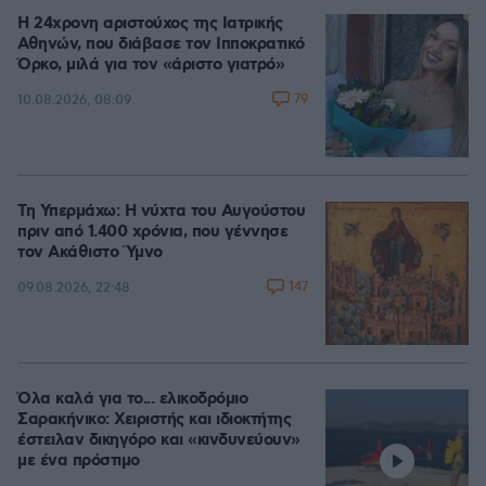
Η 24χρονη αριστούχος της Ιατρικής
Αθηνών, που διάβασε τον Ιπποκρατικό
Όρκο, μιλά για τον «άριστο γιατρό»
79
10.08.2026, 08:09
Τη Υπερμάχω: Η νύχτα του Αυγούστου
πριν από 1.400 χρόνια, που γέννησε
τον Ακάθιστο Ύμνο
147
09.08.2026, 22:48
Όλα καλά για το... ελικοδρόμιο
Σαρακήνικο: Χειριστής και ιδιοκτήτης
έστειλαν δικηγόρο και «κινδυνεύουν»
με ένα πρόστιμο