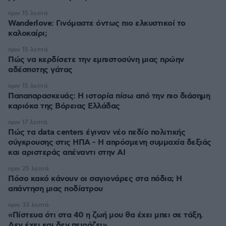
πριν 15 λεπτά
Wanderlove: Γινόμαστε όντως πιο ελκυστικοί το
καλοκαίρι;
πριν 15 λεπτά
Πώς να κερδίσετε την εμπιστοσύνη μιας πρώην
αδέσποτης γάτας
πριν 15 λεπτά
Παπαπαρασκευάς: Η ιστορία πίσω από την πιο διάσημη
καριόκα της Βόρειας Ελλάδας
πριν 17 λεπτά
Πώς τα data centers έγιναν νέο πεδίο πολιτικής
σύγκρουσης στις ΗΠΑ - Η απρόσμενη συμμαχία δεξιάς
και αριστεράς απέναντι στην AI
πριν 25 λεπτά
Πόσο κακό κάνουν οι σαγιονάρες στα πόδια; Η
απάντηση μιας ποδίατρου
πριν 33 λεπτά
«Πίστευα ότι στα 40 η ζωή μου θα έχει μπει σε τάξη.
Δεν έχει και δεν πειράζει»