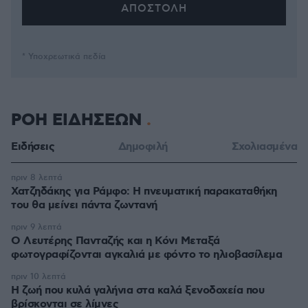
* Υποχρεωτικά πεδία
ΡΟΗ ΕΙΔΗΣΕΩΝ
Ειδήσεις
Δημοφιλή
Σχολιασμένα
πριν 8 λεπτά
Χατζηδάκης για Ράμφο: Η πνευματική παρακαταθήκη
του θα μείνει πάντα ζωντανή
πριν 9 λεπτά
Ο Λευτέρης Πανταζής και η Κόνι Μεταξά
φωτογραφίζονται αγκαλιά με φόντο το ηλιοβασίλεμα
πριν 10 λεπτά
Η ζωή που κυλά γαλήνια στα καλά ξενοδοχεία που
βρίσκονται σε λίμνες