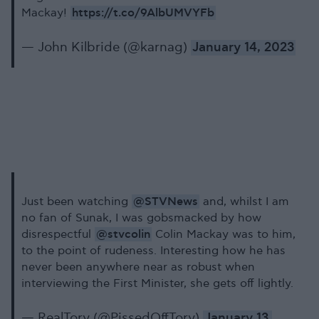
https://t.co/9AlbUMVYFb
Mackay!
— John Kilbride (@karnag)
January 14, 2023
@STVNews
Just been watching
and, whilst I am
no fan of Sunak, I was gobsmacked by how
@stvcolin
disrespectful
Colin Mackay was to him,
to the point of rudeness. Interesting how he has
never been anywhere near as robust when
interviewing the First Minister, she gets off lightly.
— RealTory (@PissedOffTory)
January 13,