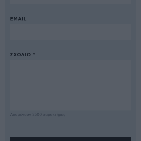
EMAIL
ΣΧΌΛΙΟ *
Απομένουν
2500
χαρακτήρες