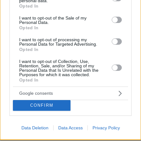
personal data.
15.01.2023, 13:52
grant or deny consent to Google and its third-party tags to
Opted In
use your data for below specified purposes in below Google
Ενοχλητικές ερωτήσεις; Στείλε ρε Κούλη τον Πέτσα
consent section.
και τον Κοντολέοντα να δείξουν στα γατάκια τους
I want to opt-out of the Sale of my
Personal Data.
Βρετανούς γίνεται η δουλειά!
Opted In
ΑΠΑΝΤΗΣΗ
I want to opt-out of processing my
Personal Data for Targeted Advertising.
Αν μιλάς υποτιμητικά και πατροναριστικά
Opted In
15.01.2023, 22:02
απλώς η Σκοτία θα φύγει γρηγορότερα.
I want to opt-out of Collection, Use,
Retention, Sale, and/or Sharing of my
ΑΠΑΝΤΗΣΗ
Personal Data that Is Unrelated with the
Purposes for which it was collected.
Opted In
Ναι ρε,
16.01.2023, 07:01
Google consents
υποτιμητικά και πατροναριστικά μιλάει, και όχι
όπως θά 'θελες για τον Ρίτσι, αλλά για τους
CONFIRM
κούλη, πέτσα και κοντολέοντα και ξέχασε και
τον δημητριάδη...
ΑΠΑΝΤΗΣΗ
Data Deletion
Data Access
Privacy Policy