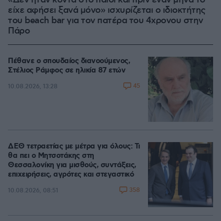
«Δεν ήταν κοντά στο παιδί και πριν έναν μήνα το
είχε αφήσει ξανά μόνο» ισχυρίζεται ο ιδιοκτήτης
του beach bar για τον πατέρα του 4χρονου στην
Πάρο
Πέθανε ο σπουδαίος διανοούμενος,
Στέλιος Ράμφος σε ηλικία 87 ετών
45
10.08.2026, 13:28
ΔΕΘ τετραετίας με μέτρα για όλους: Τι
θα πει ο Μητσοτάκης στη
Θεσσαλονίκη για μισθούς, συντάξεις,
επιχειρήσεις, αγρότες και στεγαστικό
358
10.08.2026, 08:51