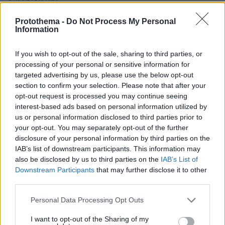
Πώς μια απλή ιδέα εξελίχθηκε σε κορυφαίο θεσμό
ρομποτικής στην Ελλάδα
Protothema -
Do Not Process My Personal
Information
ΣΧΟΛΙΑ
(7)
If you wish to opt-out of the sale, sharing to third parties, or
processing of your personal or sensitive information for
ΠΡΟΣΘΗΚΗ ΣΧΟΛΙΟΥ
targeted advertising by us, please use the below opt-out
section to confirm your selection. Please note that after your
opt-out request is processed you may continue seeing
interest-based ads based on personal information utilized by
καμμια σχεση με Ελλαδα...
us or personal information disclosed to third parties prior to
16.01.2023, 01:34
your opt-out. You may separately opt-out of the further
Ritchie...δεν εχετε εσειs εκει στο Αγγλια λιστα Πετσα
disclosure of your personal information by third parties on the
αγορι μου? Στειλε μια και στο Scotland....lol...παντωs
IAB’s list of downstream participants. This information may
κρατησε την ψυχραιμια του ο Prime...και το
also be disclosed by us to third parties on the
IAB’s List of
χαμογελακι του...παρ'ολο που απο μεσα του
Downstream Participants
that may further disclose it to other
ελεγε...τωρα παει... τη μασησα...
third parties.
ΑΠΑΝΤΗΣΗ
Please note that this website/app uses one or more Google
Personal Data Processing Opt Outs
services and may gather and store information including but
κα
not limited to your visit or usage behaviour. You may click to
I want to opt-out of the Sharing of my