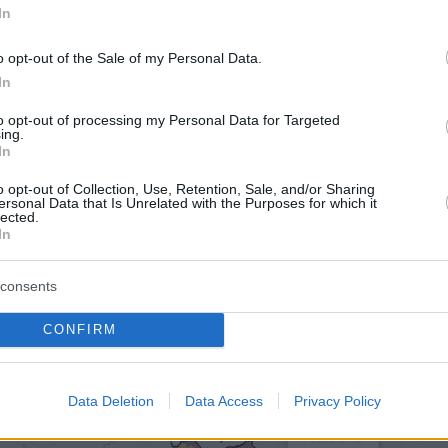
In
ρώτης γραμμής ειδικά στην ανατολική επαρχία
υ.
o opt-out of the Sale of my Personal Data.
In
το ρωσικό
Agentstvo
η
Ουκρανία
έχει
to opt-out of processing my Personal Data for Targeted
ing.
ι μια έκταση της τάξης των 4.000
In
 χιλιομέτρων μόνο την τελευταία εβδομάδα
o opt-out of Collection, Use, Retention, Sale, and/or Sharing
ς ότι πρόκειται για τα πιο σημαντικά
ersonal Data that Is Unrelated with the Purposes for which it
lected.
κέρδη για την Ουκρανία από τότε που
In
ην ρωσική προσπάθεια κατάληψης του
Κιέβου
,
ρτίου.
consents
CONFIRM
Data Deletion
Data Access
Privacy Policy