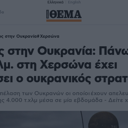
Ελληνικά
English
δα
ος στην Ουκρανία
Χερσώνα
ς στην Ουκρανία: Πάν
λμ. στη Χερσώνα έχει
ει ο ουκρανικός στρα
πέλαση των Ουκρανών οι οποίοι έχουν απελε
ς 4.000 τ.χλμ μέσα σε μία εβδομάδα - Δείτε 