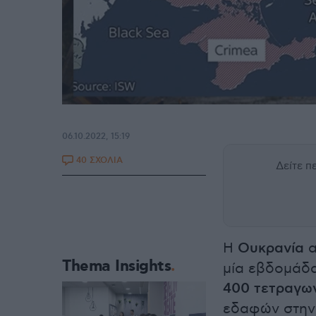
06.10.2022, 15:19
40 ΣΧΟΛΙΑ
Δείτε 
Η
Ουκρανία
α
Thema Insights
μία εβδομάδα
400 τετραγων
εδαφών στην