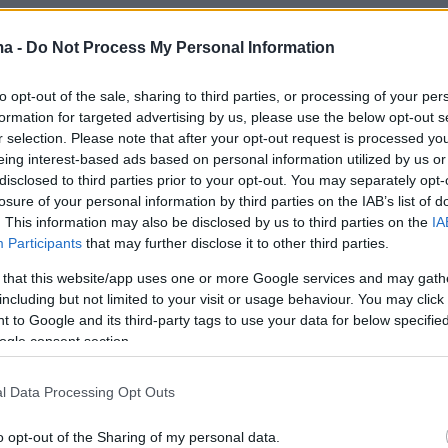
ανακατέλαβαν 4.000 τ.χλμ. σε μια εβδομάδα
ma -
Do Not Process My Personal Information
to opt-out of the sale, sharing to third parties, or processing of your per
formation for targeted advertising by us, please use the below opt-out s
αγδαία είναι η υποχώρηση των ρωσικών
r selection. Please note that after your opt-out request is processed y
 σχεδόν σε όλο το μέτωπο της
Ουκρανίας
eing interest-based ads based on personal information utilized by us or
disclosed to third parties prior to your opt-out. You may separately opt-
 άλλωστε
παραδέχθηκε εμμέσως
και ο
losure of your personal information by third parties on the IAB’s list of
ύτιν
την Τετάρτη λέγοντας ότι «περιμένουμε η
. This information may also be disclosed by us to third parties on the
IA
Participants
that may further disclose it to other third parties.
 σταθεροποιηθεί».
 that this website/app uses one or more Google services and may gath
including but not limited to your visit or usage behaviour. You may click 
χάρτες που επεξεργάστηκε το
Sky News
, μετά
 to Google and its third-party tags to use your data for below specifi
ση της
Ουκρανίας
η
Ρωσία
έχει χάσει 4.000
ogle consent section.
χιλιόμετρα μέσα σε μόλις μια εβδομάδα. Όπω
 βρετανικό δίκτυο η αντεπίθεση της Ουκρανίας
l Data Processing Opt Outs
 6 Σεπτεμβρίου και η ταχύτητά της φαίνεται ότ
o opt-out of the Sharing of my personal data.
νης την Μόσχα
. Οι Ρώσοι αποσύρονται από