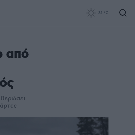
31
°C
ω από
τός
υθερώσει
χάρτες