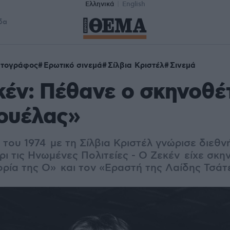
Ελληνικά
English
δα
ατογράφος
Ερωτικό σινεμά
Σίλβια Κριστέλ
Σινεμά
κέν: Πέθανε ο σκηνοθέ
ουέλας»
 του 1974 με τη Σίλβια Κριστέλ γνώρισε διεθν
ρι τις Ηνωμένες Πολιτείες - Ο Ζεκέν είχε σκη
ορία της Ο» και τον «Εραστή της Λαίδης Τσάτ