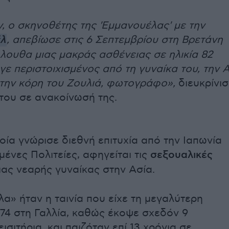
ν, ο σκηνοθέτης της 'Εμμανουέλας' με την
έλ
, απεβίωσε στις 6 Σεπτεμβρίου στη Βρετάνη
λουθα μιας μακράς ασθένειας σε ηλικία 82
υγε περιστοιχισμένος από τη γυναίκα του, την Α
ι την κόρη του Ζουλιά, φωτογράφο»,
διευκρίνισ
του σε ανακοίνωσή της.
ποία γνώρισε διεθνή επιτυχία από την Ιαπωνία
μένες Πολιτείες, αφηγείται τις
σεξουαλικές
ας νεαρής γυναίκας στην Ασία.
α» ήταν η ταινία που είχε τη μεγαλύτερη
1974 στη Γαλλία, καθώς έκοψε σχεδόν 9
ισιτήρια, και παιζόταν επί 13 χρόνια σε