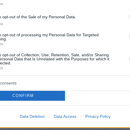
In
o opt-out of the Sale of my Personal Data.
In
to opt-out of processing my Personal Data for Targeted
ing.
In
o opt-out of Collection, Use, Retention, Sale, and/or Sharing
ersonal Data that Is Unrelated with the Purposes for which it
lected.
μανουέλα» ήταν βασισμένη στο ομώνυμο
In
τ-σέλερ που έγραψε το 1959 η
Εμμανουέλ
consents
ραγωγός, ο Ιβ Ρουσέ-Ρουάρ, θέλοντας να
έργο σε ένα νεαρό σκηνοθέτη, απευθύνθηκε
CONFIRM
ο Ζιστ Ζεκέν, ο οποίος ενθουσιάστηκε με τη
ει μια ταινία μεγάλου μήκους.
Data Deletion
Data Access
Privacy Policy
 σκηνοθέτησε στη συνέχεια την «Ιστορία της 