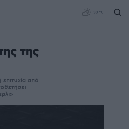
33
°C
της της
ή επιτυχία από
νοθετήσει
ερλι»