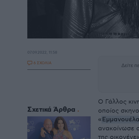
07.09.2022, 11:58
6 ΣΧΟΛΙΑ
Δείτε 
Ο Γάλλος κι
Σχετικά Άρθρα
οποίος σκηνο
«
Εμμανουέλ
ανακοίνωσε 
της οικογένει