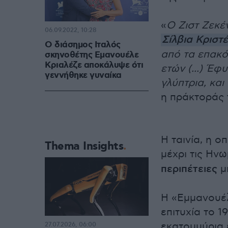
«
Ο Ζιστ Ζεκέ
06.09.2022, 10:28
Σίλβια Κριστ
Ο διάσημος Ιταλός
από τα επακό
σκηνοθέτης Εμανουέλε
Κριαλέζε αποκάλυψε ότι
ετών (...) Έφ
γεννήθηκε γυναίκα
γλύπτρια, κα
η πράκτοράς 
Η ταινία, η ο
Thema Insights
μέχρι τις Ηνω
περιπέτειες
μι
Η «Εμμανουέλ
επιτυχία το 
εκατομμύρια ε
27.07.2026, 06:00