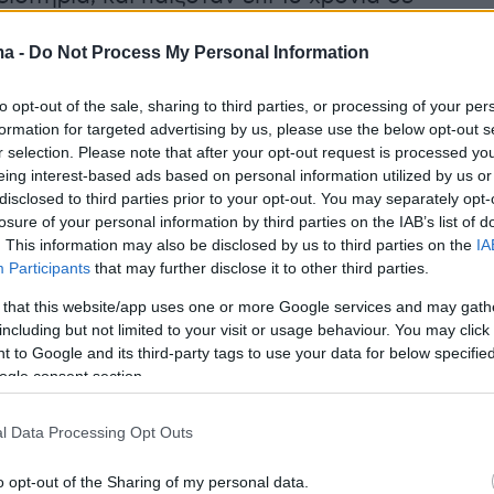
ους των Σανζ-Ελιζέ στο Παρίσι. Δεκάδες
ma -
Do Not Process My Personal Information
θεατές την είδαν εξάλλου σε ολόκληρο τον
λιστα πολλοί περισσότεροι, αν ληφθούν υπόψ
to opt-out of the sale, sharing to third parties, or processing of your per
της από άλλα μέσα. Σήμερα είναι διαθέσιμη
formation for targeted advertising by us, please use the below opt-out s
αση από την πλατφόρμα
Amazon
και απευθύνετ
r selection. Please note that after your opt-out request is processed y
eing interest-based ads based on personal information utilized by us or
ν 16 ετών.
disclosed to third parties prior to your opt-out. You may separately opt-
losure of your personal information by third parties on the IAB’s list of
. This information may also be disclosed by us to third parties on the
IA
Participants
that may further disclose it to other third parties.
 that this website/app uses one or more Google services and may gath
including but not limited to your visit or usage behaviour. You may click 
 to Google and its third-party tags to use your data for below specifi
ogle consent section.
l Data Processing Opt Outs
o opt-out of the Sharing of my personal data.