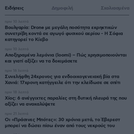
Ειδήσεις
Δημοφιλή
Σχολιασμένα
πριν 10 λεπτά
Βουλγαρία: Drone με μεγάλη ποσότητα εκρηκτικών
συνετρίβη κοντά σε αγωγό φυσικού αερίου - Η Σόφια
κατηγορεί το Κίεβο
πριν 10 λεπτά
Αποξηραμένα λεμόνια (loomi) – Πώς χρησιμοποιούνται
και γιατί αξίζει να τα δοκιμάσετε
πριν 16 λεπτά
Συνελήφθη 24χρονος για ενδοοικογενειακή βία στα
Χανιά: 17χρονη κατήγγειλε ότι την κλείδωσε σε σπίτι
πριν 18 λεπτά
Χίος: 6 ανέγγιχτες παραλίες στη δυτική πλευρά της που
αξίζει να ανακαλύψετε
πριν 21 λεπτά
Οι «Πράσινες Μπότες»: 30 χρόνια μετά, το Έβερεστ
μπορεί να δώσει πίσω έναν από τους νεκρούς του