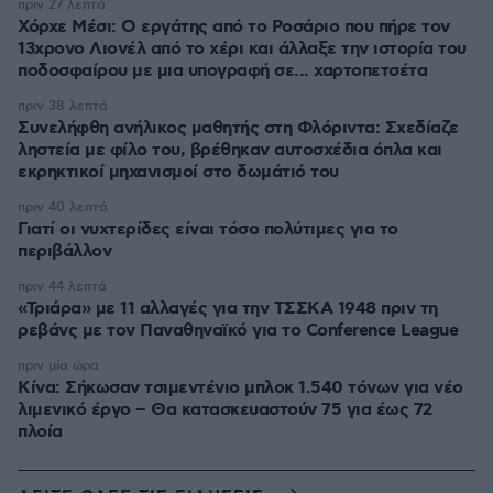
πριν 27 λεπτά
Χόρχε Μέσι: Ο εργάτης από το Ροσάριο που πήρε τον
13χρονο Λιονέλ από το χέρι και άλλαξε την ιστορία του
ποδοσφαίρου με μια υπογραφή σε... χαρτοπετσέτα
πριν 38 λεπτά
Συνελήφθη ανήλικος μαθητής στη Φλόριντα: Σχεδίαζε
ληστεία με φίλο του, βρέθηκαν αυτοσχέδια όπλα και
εκρηκτικοί μηχανισμοί στο δωμάτιό του
πριν 40 λεπτά
Γιατί οι νυχτερίδες είναι τόσο πολύτιμες για το
περιβάλλον
πριν 44 λεπτά
«Τριάρα» με 11 αλλαγές για την ΤΣΣΚΑ 1948 πριν τη
ρεβάνς με τον Παναθηναϊκό για το Conference League
πριν μία ώρα
Κίνα: Σήκωσαν τσιμεντένιο μπλοκ 1.540 τόνων για νέο
λιμενικό έργο – Θα κατασκευαστούν 75 για έως 72
πλοία