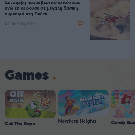
Συνετρίβη πυροσβεστικό ελικόπτερο
ενώ επιχειρούσε σε μεγάλη δασική
πυρκαγιά στη Γιούτα
1
08.08.2026, 09:34
Games
Northern Heights
Candy Bub
Cut The Rope