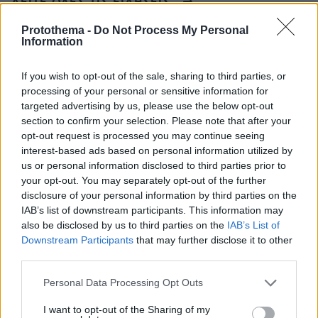
ΔΕΙΤΕ ΟΛΕΣ ΤΙΣ ΕΙΔΗΣΕΙΣ
Protothema -
Do Not Process My Personal
Information
ΤΑ ΠΙΟ ΔΗΜΟΦΙΛΗ
If you wish to opt-out of the sale, sharing to third parties, or
processing of your personal or sensitive information for
targeted advertising by us, please use the below opt-out
section to confirm your selection. Please note that after your
opt-out request is processed you may continue seeing
interest-based ads based on personal information utilized by
us or personal information disclosed to third parties prior to
your opt-out. You may separately opt-out of the further
disclosure of your personal information by third parties on the
IAB’s list of downstream participants. This information may
also be disclosed by us to third parties on the
IAB’s List of
Downstream Participants
that may further disclose it to other
third parties.
Please note that this website/app uses one or more Google
Personal Data Processing Opt Outs
services and may gather and store information including but
not limited to your visit or usage behaviour. You may click to
I want to opt-out of the Sharing of my