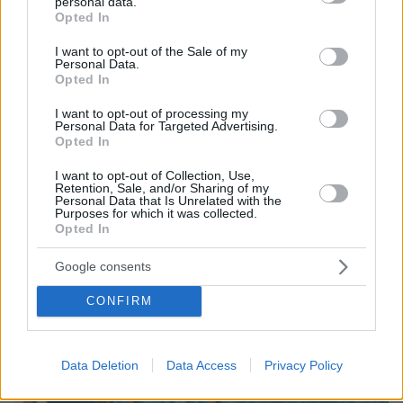
personal data.
grant or deny consent to Google and its third-party tags to
Opted In
use your data for below specified purposes in below Google
consent section.
I want to opt-out of the Sale of my
Personal Data.
Opted In
08.08.2026, 18:08
I want to opt-out of processing my
Μυστήριο 3.500 ετών στη Σαντορίνη: Ο 15χρονος
Personal Data for Targeted Advertising.
που δεν πρόλαβε να ξεφύγει από το τσουνάμι
Opted In
μπορεί ν' αλλάξει τη χρονολογία της μεγάλης
I want to opt-out of Collection, Use,
έκρηξης
Retention, Sale, and/or Sharing of my
Personal Data that Is Unrelated with the
Purposes for which it was collected.
Opted In
Google consents
CONFIRM
Data Deletion
Data Access
Privacy Policy