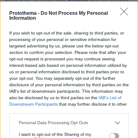
και τον Κόσμο, τη στιγμή που συμβαίνουν, στο
Protothema.gr
Protothema -
Do Not Process My Personal
Information
Σχετικά Άρθρα
If you wish to opt-out of the sale, sharing to third parties, or
processing of your personal or sensitive information for
targeted advertising by us, please use the below opt-out
section to confirm your selection. Please note that after your
opt-out request is processed you may continue seeing
interest-based ads based on personal information utilized by
us or personal information disclosed to third parties prior to
your opt-out. You may separately opt-out of the further
disclosure of your personal information by third parties on the
IAB’s list of downstream participants. This information may
also be disclosed by us to third parties on the
IAB’s List of
Downstream Participants
that may further disclose it to other
third parties.
Please note that this website/app uses one or more Google
Personal Data Processing Opt Outs
services and may gather and store information including but
not limited to your visit or usage behaviour. You may click to
I want to opt-out of the Sharing of my