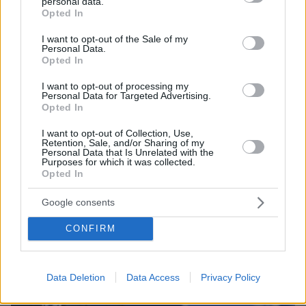
personal data.
grant or deny consent to Google and its third-party tags to
Opted In
use your data for below specified purposes in below Google
consent section.
I want to opt-out of the Sale of my
Personal Data.
Opted In
14.03.2022, 22:38
I want to opt-out of processing my
Σενάρια για έκτακτη Σύνοδο Κορυφής του ΝΑΤΟ
Personal Data for Targeted Advertising.
«πυροδοτούν» οι πληροφορίες για επικείμενη επίσκεψη
Opted In
Μπάιντεν στην Ευρώπη
I want to opt-out of Collection, Use,
Retention, Sale, and/or Sharing of my
Personal Data that Is Unrelated with the
Purposes for which it was collected.
Opted In
Google consents
CONFIRM
Data Deletion
Data Access
Privacy Policy