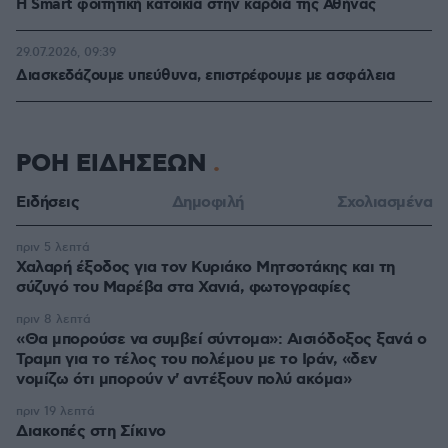
Η Smart φοιτητική κατοικία στην καρδιά της Αθήνας
29.07.2026, 09:39
Διασκεδάζουμε υπεύθυνα, επιστρέφουμε με ασφάλεια
ΡΟΗ ΕΙΔΗΣΕΩΝ
Ειδήσεις
Δημοφιλή
Σχολιασμένα
πριν 5 λεπτά
Χαλαρή έξοδος για τον Κυριάκο Μητσοτάκης και τη
σύζυγό του Μαρέβα στα Χανιά, φωτογραφίες
πριν 8 λεπτά
«Θα μπορούσε να συμβεί σύντομα»: Αισιόδοξος ξανά ο
Τραμπ για το τέλος του πολέμου με το Ιράν, «δεν
νομίζω ότι μπορούν ν' αντέξουν πολύ ακόμα»
πριν 19 λεπτά
Διακοπές στη Σίκινο