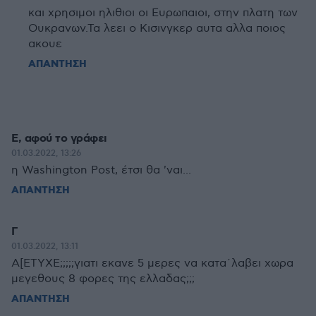
και χρησιμοι ηλιθιοι οι Ευρωπαιοι, στην πλατη των
Ουκρανων.Τα λεει ο Κισινγκερ αυτα αλλα ποιος
ακουε
ΑΠΑΝΤΗΣΗ
Ε, αφού το γράφει
01.03.2022, 13:26
η Washington Post, έτσι θα 'ναι...
ΑΠΑΝΤΗΣΗ
Γ
01.03.2022, 13:11
Α[ΕΤΥΧΕ;;;;;γιατι εκανε 5 μερες να κατα΄λαβει χωρα
μεγεθους 8 φορες της ελλαδας;;;
ΑΠΑΝΤΗΣΗ