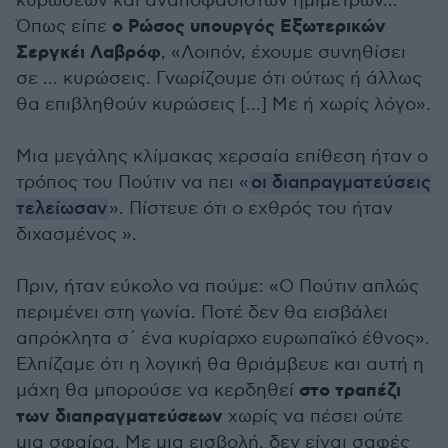
κυρώσεων και αναποφάσιστων ημίμετρων...
ο Ρώσος υπουργός Εξωτερικών
Όπως είπε
Σεργκέι Λαβρόφ
, «Λοιπόν, έχουμε συνηθίσει
σε ... κυρώσεις. Γνωρίζουμε ότι ούτως ή άλλως
θα επιβληθούν κυρώσεις […] Με ή χωρίς λόγο».
Μια μεγάλης κλίμακας χερσαία επίθεση ήταν ο
τρόπος του Πούτιν να πει «
οι διαπραγματεύσεις
τελείωσαν
». Πίστευε ότι ο εχθρός του ήταν
διχασμένος ».
Πριν, ήταν εύκολο να πούμε: «Ο Πούτιν απλώς
περιμένει στη γωνία. Ποτέ δεν θα εισβάλει
απρόκλητα σ΄ ένα κυρίαρχο ευρωπαϊκό έθνος».
Ελπίζαμε ότι η λογική θα θριάμβευε και αυτή η
στο τραπέζι
μάχη θα μπορούσε να κερδηθεί
των διαπραγματεύσεων
χωρίς να πέσει ούτε
μια σφαίρα. Με μια εισβολή, δεν είναι σαφές