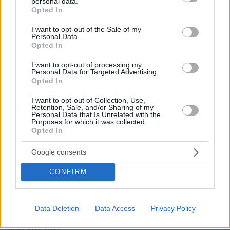
personal data.
grant or deny consent to Google and its third-party tags to
Opted In
use your data for below specified purposes in below Google
Σωστός
consent section.
01.03.2022, 23:43
I want to opt-out of the Sale of my
Personal Data.
Μικρή διόρθωση. Δεν επιλέξαμε πλευρά. Την
Opted In
επέλεξε η μαριονέτα.
I want to opt-out of processing my
ΑΠΑΝΤΗΣΗ
Personal Data for Targeted Advertising.
Opted In
Ψψ
I want to opt-out of Collection, Use,
01.03.2022, 17:31
Retention, Sale, and/or Sharing of my
Personal Data that Is Unrelated with the
Αν η Ρωσία με το που μπήκε στην Ουκρανία έκανε
Purposes for which it was collected.
στάχτη πόλεις και χωριά για να τελειώνει γρήγορα,
Opted In
τότε θα γκαρίζατε για τις ανθρώπινες απώλειες. Τώρα
που το πάει αργά και μάλιστα προειδοιώντας τους
Google consents
κατοίκους για τους στόχους της, λέτε ότι έχασε.
CONFIRM
Ίδωμεν!!!
ΑΠΑΝΤΗΣΗ
Data Deletion
Data Access
Privacy Policy
Μια πυρηνική υπερδυναμη