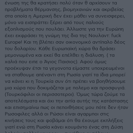
ένωση της θα κρατήσει πολύ όταν θ αρχίσουν τα
προβλήματα θέρμανσης, βιομηχανιών και ακριβείας
στα οποία η Αμερική δεν έχει μάθει να συνεισφερει,
μόνο να εισπράττει ξέρει από τους παλιούς
εξοπλισμούς που πουλάει. Άλλωστε για την Ευρώπη
έχει εκφράσει τη γνώμη της δια της Νουλαντ: fuck
Europe! Και τη βλέπει σαν οικονομικό αντίπαλο δέος
του δολαρίου. Κάθε Ευρωπαϊκή χώρα θα δράσει
μεμονωμένα και εκεί θα επέλθει η διάλυση. ( τα
χαλιά που ειπε ο Άγιος Παισιος). Αφού όμως
προέκυψαν έτσι τα γεγονοτα είμαστε υποχρεωμένοι
να σταθουμε απέναντι στη Ρωσία γιατί τα ίδια μπορεί
να κάνει κι η Τουρκία συν ότι πρέπει να βοηθήσουμε
μια χώρα που δοκιμάζεται με πολεμο και προσφυγιά.
(Τουρκόφιλοι οι περισσοτεροι). Όμως τώρα ζούμε τα
αποτελέσματα και όχι την αιτία αυτής της κατάστασης
και επισημαίνω πως οι πεποιθήσεις μου πότε δεν ήταν
Ρωσοφιλες αλλά οι Ρώσοι είναι αγαρμποι στις
κινήσεις τους και φοβάμαι ότι θα έχουμε εκπλήξεις
γιατί ενώ στη Ρωσία κάνει κουμάντο ένας στη Δύση