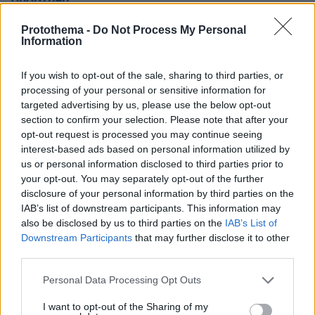
Protothema -
Do Not Process My Personal
.
Information
01.03.2022, 17:57
Για λόγους προπαγάνδας οι Δυτικοί άφησαν να
If you wish to opt-out of the sale, sharing to third parties, or
εννοηθε,πως η Ρωσία θα κέρδιζε την Ουκρανία μέσα
processing of your personal or sensitive information for
σε 48 ώρες. Αυτό προφανώς και δεν είναι
targeted advertising by us, please use the below opt-out
εφικτό,εκτός εάν έριχνε πυρηνικά ώστε να μην μείνει
section to confirm your selection. Please note that after your
κανένας να διαπραγματευτεί,στην πραγματικότητα
opt-out request is processed you may continue seeing
όμως απαιτείται ένα χρονικό διάστημα για να κινηθεί
interest-based ads based on personal information utilized by
ο στρατός,να καταλάβει τους αντικειμενικούς
us or personal information disclosed to third parties prior to
your opt-out. You may separately opt-out of the further
σκοπούς του και να συνεχίσει την προέλαση του.
disclosure of your personal information by third parties on the
Θεωρώ πως είναι μέσα στους στόχους τους,ασχέτως
IAB’s list of downstream participants. This information may
εάν τώρα οι Δυτικοί λένε για
also be disclosed by us to third parties on the
IAB’s List of
καθυστερήσεις,θυμωμένο Πούτιν κτλπ. Καλό είναι να
Downstream Participants
that may further disclose it to other
βλέπουμε την πραγματικότητα,ασχέτως εάν έχουμε
third parties.
επιλέξει πλευρά. Τώρα εάν θα "βαλτώσει" κατά την
κατάληψη του Κιέβου η Ρωσική επίθεση μένει να το
Please note that this website/app uses one or more Google
Personal Data Processing Opt Outs
δούμε.
services and may gather and store information including but
not limited to your visit or usage behaviour. You may click to
I want to opt-out of the Sharing of my
ΑΠΑΝΤΗΣΗ