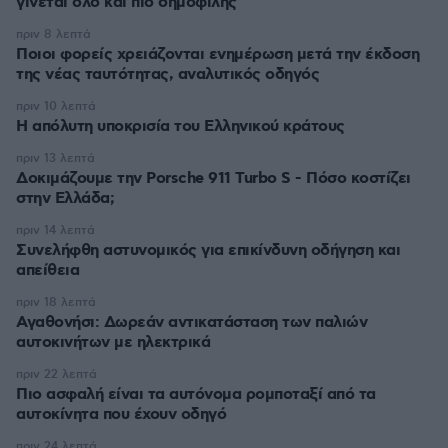
γίνεται όλο και πιο δημοφιλής
πριν 8 λεπτά
Ποιοι φορείς χρειάζονται ενημέρωση μετά την έκδοση
της νέας ταυτότητας, αναλυτικός οδηγός
πριν 10 λεπτά
Η απόλυτη υποκρισία του Ελληνικού κράτους
πριν 13 λεπτά
Δοκιμάζουμε την Porsche 911 Turbo S - Πόσο κοστίζει
στην Ελλάδα;
πριν 14 λεπτά
Συνελήφθη αστυνομικός για επικίνδυνη οδήγηση και
απείθεια
πριν 18 λεπτά
Αγαθονήσι: Δωρεάν αντικατάσταση των παλιών
αυτοκινήτων με ηλεκτρικά
πριν 22 λεπτά
Πιο ασφαλή είναι τα αυτόνομα ρομποταξί από τα
αυτοκίνητα που έχουν οδηγό
πριν 24 λεπτά