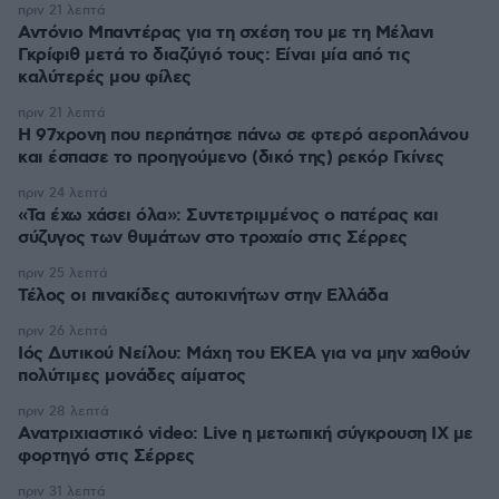
πριν 21 λεπτά
Αντόνιο Μπαντέρας για τη σχέση του με τη Μέλανι
Γκρίφιθ μετά το διαζύγιό τους: Είναι μία από τις
καλύτερές μου φίλες
πριν 21 λεπτά
Η 97χρονη που περπάτησε πάνω σε φτερό αεροπλάνου
και έσπασε το προηγούμενο (δικό της) ρεκόρ Γκίνες
πριν 24 λεπτά
«Τα έχω χάσει όλα»: Συντετριμμένος ο πατέρας και
σύζυγος των θυμάτων στο τροχαίο στις Σέρρες
πριν 25 λεπτά
Τέλος οι πινακίδες αυτοκινήτων στην Ελλάδα
πριν 26 λεπτά
Ιός Δυτικού Νείλου: Μάχη του ΕΚΕΑ για να μην χαθούν
πολύτιμες μονάδες αίματος
πριν 28 λεπτά
Ανατριχιαστικό video: Live η μετωπική σύγκρουση ΙΧ με
φορτηγό στις Σέρρες
πριν 31 λεπτά