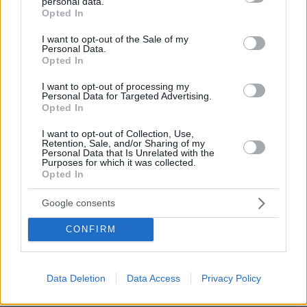
personal data.
ΑΠΑΝΤΗΣΗ
grant or deny consent to Google and its third-party tags to
Opted In
use your data for below specified purposes in below Google
Τι παίρνεις
consent section.
I want to opt-out of the Sale of my
01.03.2022, 17:11
Personal Data.
Opted In
Και δε μας δίνεις!! Μορφωτικό επίπεδο 0. Κάτι σαν
και σένα είναι οι ψηφοφόροι του Βελοπουλου,
I want to opt-out of processing my
Καμμένου κλπ
Personal Data for Targeted Advertising.
Opted In
ΑΠΑΝΤΗΣΗ
I want to opt-out of Collection, Use,
Retention, Sale, and/or Sharing of my
Αλεκος
Personal Data that Is Unrelated with the
Purposes for which it was collected.
01.03.2022, 22:41
Opted In
Κατα τα αλλα οι Ουκρανοι ειναι ναζι συμφωνα με
τον Πουτιν....
Google consents
ΑΠΑΝΤΗΣΗ
CONFIRM
ΦΟΡΤΩΣΗ ΠΕΡΙΣΣΟΤΕΡΩΝ ΣΧΟΛΙΩΝ
Data Deletion
Data Access
Privacy Policy