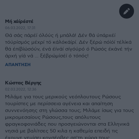
Μή χάίρέστέ
06.03.2022, 17:31
Θά σάς πάρέί όλόύς ή μπάλά! Δέν θά ύπάρχέί
τόύρίσμός μέχρί τό κάλόκάίρί. Δέν ξέρώ πόίόί τέλίκά
θά έπίβίώσόύν, ένά έίνάί σίγόύρό ό Ρώσός έκάνέ τήν
άρχή γίά νά ... ξέβρώμίσέί ό τόπός!
ΑΠΑΝΤΗΣΗ
Κώστας Βέργης
02.03.2022, 12:36
Μιλάμε για τους μερικούς νεόπλουτους Ρώσους
τουρίστες με περίσσεια αγένεια και απαίτηση
συννενόησης στη γλώσσα τους; Μιλάμε ίσως για τους
μικρομεσαίους Ρώσους,τους απόλυτους
φραγκοφονιάδες που προσγειώνονται στα Ελληνικά
νησιά με βαλίτσες 50 κιλα η καθεμία επειδή τις
έχουνε γεμίσει κονσέρβες απ'τη χώρα τους