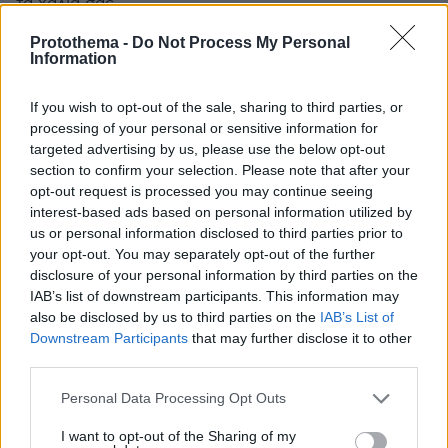
τα χάλια σας.
ΑΠΑΝΤΗΣΗ
Protothema -
Do Not Process My Personal
Information
If you wish to opt-out of the sale, sharing to third parties, or
processing of your personal or sensitive information for
Καλο ταξιδι
targeted advertising by us, please use the below opt-out
01.03.2022, 11:24
section to confirm your selection. Please note that after your
Στην Τουρκια κυριε Οσατσι
opt-out request is processed you may continue seeing
ΑΠΑΝΤΗΣΗ
interest-based ads based on personal information utilized by
us or personal information disclosed to third parties prior to
your opt-out. You may separately opt-out of the further
´Ελλην
disclosure of your personal information by third parties on the
01.03.2022, 11:08
IAB’s list of downstream participants. This information may
Πολλά εβραικά κουμμούνια έχουν μαζευτεί εδώ
also be disclosed by us to third parties on the
IAB’s List of
μέσα…Πότε θα καταλάβετε ότι ο εχθρός του κόσμου
Downstream Participants
that may further disclose it to other
είναι οι εβραίοι και πρέπει να εξαφανιστούν;;;Το
third parties.
ήξερε αυτό ο Χίτλερ και το ξέρει και ο Πούτιν.Όσο
Please note that this website/app uses one or more Google
Personal Data Processing Opt Outs
υπάρχουν οι εβραίοι,ειρήνη δεν θα δείτε ποτέ στον
services and may gather and store information including but
κόσμο.Απλά τα πράγματα.
not limited to your visit or usage behaviour. You may click to
I want to opt-out of the Sharing of my