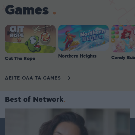
Games
Northern Heights
Candy Bub
Cut The Rope
ΔΕΙΤΕ ΟΛΑ ΤΑ GAMES
Best of Network