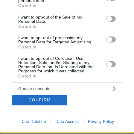
personal data.
πριν 6 λεπτά
grant or deny consent to Google and its third-party tags to
Opted In
Συνελήφθη 37χρονος στο αεροδρόμιο «Ελ. Βενιζέλος»
use your data for below specified purposes in below Google
με 4 μαχαίρια και δύο ψαλίδια κλαδέματος
consent section.
I want to opt-out of the Sale of my
Personal Data.
πριν 6 λεπτά
Opted In
Νέα όρια δαπανών για ΣΑΕΚ και σχολεία δεύτερης
ευκαιρίας, τι αλλάζει με το νέο ΦΕΚ
I want to opt-out of processing my
Personal Data for Targeted Advertising.
πριν 12 λεπτά
Opted In
Οι εισπράξεις του «Spider-Man: Brand New Day»
ξεπέρασαν το 1 δισ. δολάρια σε έξι ημέρες
I want to opt-out of Collection, Use,
Retention, Sale, and/or Sharing of my
Personal Data that Is Unrelated with the
πριν 18 λεπτά
Purposes for which it was collected.
Μπλόκο της Γαλλίας στις ανεπιθύμητες διαφημιστικές
Opted In
κλήσεις, πότε ξεκινά η απαγόρευση
πριν 20 λεπτά
Google consents
Ισόβια στον 25χρονο Αφγανό που σκότωσε δύο
ανθρώπους ρίχνοντας το ΙΧ του σε διαδήλωση στο
CONFIRM
Μόναχο
πριν 22 λεπτά
Το ταξίδι που θεωρείται το ωραιότερο στον κόσμο
Data Deletion
Data Access
Privacy Policy
πριν 31 λεπτά