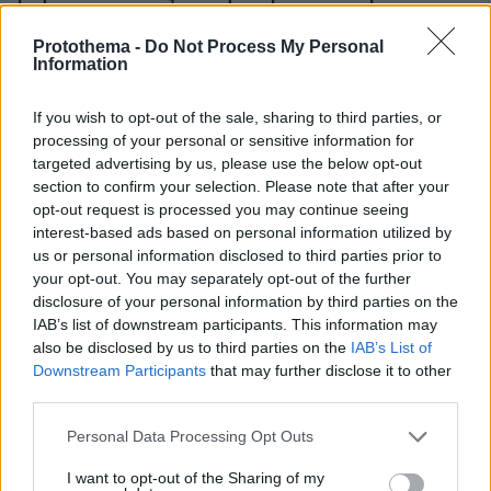
φοιτητές
Protothema -
Do Not Process My Personal
Information
03.08.2026, 10:56
Η Smart φοιτητική κατοικία στην καρδιά της Αθήνας
If you wish to opt-out of the sale, sharing to third parties, or
processing of your personal or sensitive information for
29.07.2026, 09:39
targeted advertising by us, please use the below opt-out
Διασκεδάζουμε υπεύθυνα, επιστρέφουμε με ασφάλεια
section to confirm your selection. Please note that after your
opt-out request is processed you may continue seeing
interest-based ads based on personal information utilized by
ΡΟΗ ΕΙΔΗΣΕΩΝ
us or personal information disclosed to third parties prior to
your opt-out. You may separately opt-out of the further
Ειδήσεις
Δημοφιλή
Σχολιασμένα
disclosure of your personal information by third parties on the
IAB’s list of downstream participants. This information may
πριν 3 λεπτά
also be disclosed by us to third parties on the
IAB’s List of
Greek Goddess Beauty: Η τάση ομορφιάς που μας κάνει
Downstream Participants
that may further disclose it to other
να θέλουμε να μοιάζουμε με σύγχρονη Ελληνίδα θεά
third parties.
πριν 3 λεπτά
Please note that this website/app uses one or more Google
Personal Data Processing Opt Outs
Οι 6 σοβαρές ασθένειες της γάτας που μπορείτε να
services and may gather and store information including but
αποτρέψετε
not limited to your visit or usage behaviour. You may click to
I want to opt-out of the Sharing of my