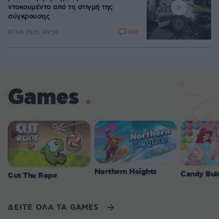
ντοκουμέντο από τη στιγμή της
σύγκρουσης
368
07.08.2026, 09:58
Games
Northern Heights
Candy Bub
Cut The Rope
ΔΕΙΤΕ ΟΛΑ ΤΑ GAMES