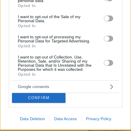
personal data.
grant or deny consent to Google and its third-party tags to
Opted In
use your data for below specified purposes in below Google
consent section.
I want to opt-out of the Sale of my
Personal Data.
Opted In
I want to opt-out of processing my
Personal Data for Targeted Advertising.
Opted In
I want to opt-out of Collection, Use,
Retention, Sale, and/or Sharing of my
Personal Data that Is Unrelated with the
Purposes for which it was collected.
Opted In
Google consents
07.08.2026, 10:26
CONFIRM
Στο Α΄ Νεκροταφείο το μνημόσυνο για τον έναν
χρόνο από τον θάνατο της Λένας Σαμαρά
Data Deletion
Data Access
Privacy Policy
Συνελήφθη στη Γερμανία 31χρονος