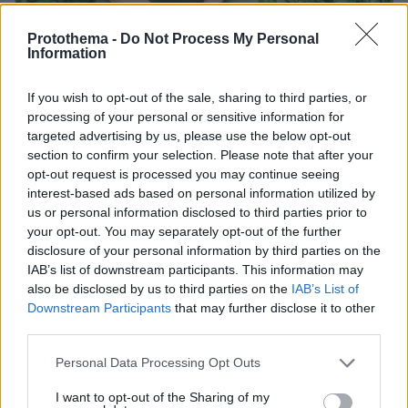
Protothema -
Do Not Process My Personal
Information
If you wish to opt-out of the sale, sharing to third parties, or
processing of your personal or sensitive information for
targeted advertising by us, please use the below opt-out
section to confirm your selection. Please note that after your
opt-out request is processed you may continue seeing
07.08.2026, 07:19
interest-based ads based on personal information utilized by
«Δεν το πιστεύουμε», λένε οι Αμερικανοί που
us or personal information disclosed to third parties prior to
υιοθέτησαν τον Αφγανό στη Λέσβο - Η αρχική
your opt-out. You may separately opt-out of the further
εκδοχή για το φονικό στην Κυψέλη και η σιωπή
disclosure of your personal information by third parties on the
στην απολογία
IAB’s list of downstream participants. This information may
also be disclosed by us to third parties on the
IAB’s List of
Downstream Participants
that may further disclose it to other
third parties.
Please note that this website/app uses one or more Google
Personal Data Processing Opt Outs
services and may gather and store information including but
not limited to your visit or usage behaviour. You may click to
I want to opt-out of the Sharing of my