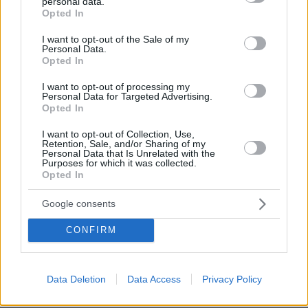
personal data.
grant or deny consent to Google and its third-party tags to
καταφύγιο για διεθνείς τρομοκράτες, ότι θα
Opted In
use your data for below specified purposes in below Google
σεβαστούν τα ανθρώπινα δικαιώματα, ιδίως
consent section.
I want to opt-out of the Sale of my
των γυναικών και ότι θα εγγυηθούν την
Personal Data.
ελεύθερη μετακίνηση.
Opted In
I want to opt-out of processing my
Personal Data for Targeted Advertising.
Opted In
I want to opt-out of Collection, Use,
Retention, Sale, and/or Sharing of my
Personal Data that Is Unrelated with the
Purposes for which it was collected.
Opted In
Google consents
CONFIRM
Data Deletion
Data Access
Privacy Policy