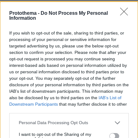
κατάφερε να απομακρύνει το μεγαλύτερο
μέρος του προσωπικού που εργαζόταν για
Protothema -
Do Not Process My Personal
Information
εμάς. Αλλά έχουν απομείνει ακόμη πολλοί
άνθρωποι και θα συνεχίσουμε να εργαζόμαστε
If you wish to opt-out of the sale, sharing to third parties, or
για να τους βγάλουμε», είπε στη συνέντευξη
processing of your personal or sensitive information for
που παραχώρησε στο πρακτορείο Reuters.
targeted advertising by us, please use the below opt-out
section to confirm your selection. Please note that after your
opt-out request is processed you may continue seeing
Ο Στόλτενμπεργκ είπε επίσης ότι είναι πολύ
interest-based ads based on personal information utilized by
νωρίς για να εκφράσει κάποια κρίση όσον
us or personal information disclosed to third parties prior to
αφορά την ανάληψη της πρωθυπουργίας στο
your opt-out. You may separately opt-out of the further
disclosure of your personal information by third parties on the
Αφγανιστάν από τον Μουλά Μπαραντάρ, του
IAB’s list of downstream participants. This information may
συνιδρυτή των Ταλιμπάν. «Θα πρέπει να τους
also be disclosed by us to third parties on the
IAB’s List of
κρίνουμε με βάση τις πράξεις τους, όχι τα
Downstream Participants
that may further disclose it to other
λόγια», συνέχισε, τονίζοντας ότι θα
third parties.
λογοδοτήσουν αν δεν τηρήσουν όσα έχουν
Please note that this website/app uses one or more Google
Personal Data Processing Opt Outs
υποσχεθεί: ότι δεν θα επιτρέψουν να
services and may gather and store information including but
μετατραπεί το Αφγανιστάν σε ασφαλές
not limited to your visit or usage behaviour. You may click to
I want to opt-out of the Sharing of my