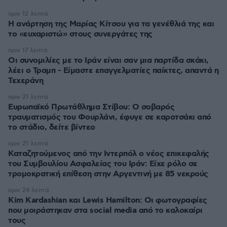
πριν 12 λεπτά
Η ανάρτηση της Μαρίας Κίτσου για τα γενέθλιά της και
το «ευχαριστώ» στους συνεργάτες της
πριν 17 λεπτά
Οι συνομιλίες με το Ιράν είναι σαν μια παρτίδα σκάκι,
λέει ο Τραμπ - Είμαστε επαγγελματίες παίκτες, απαντά η
Τεχεράνη
πριν 21 λεπτά
Ευρωπαϊκό Πρωτάθλημα Στίβου: Ο σοβαρός
τραυματισμός του Φουρλάνι, έφυγε σε καροτσάκι από
το στάδιο, δείτε βίντεο
πριν 21 λεπτά
Καταζητούμενος από την Ιντερπόλ ο νέος επικεφαλής
του Συμβουλίου Ασφαλείας του Ιράν: Είχε ρόλο σε
τρομοκρατική επίθεση στην Αργεντινή με 85 νεκρούς
πριν 24 λεπτά
Kim Kardashian και Lewis Hamilton: Οι φωτογραφίες
που μοιράστηκαν στα social media από το καλοκαίρι
τους