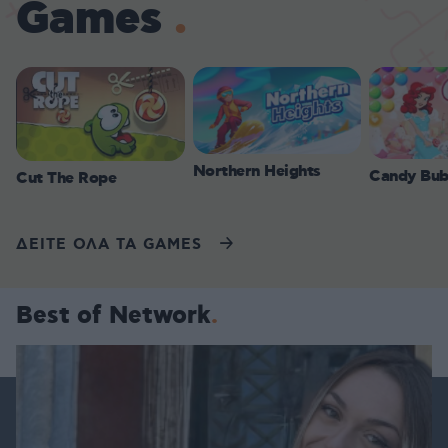
Games
Northern Heights
Candy Bub
Cut The Rope
ΔΕΙΤΕ ΟΛΑ ΤΑ GAMES
Best of Network