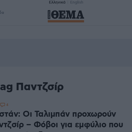
Ελληνικά
English
δα
tag Παντζσίρ
4
8
στάν: Οι Ταλιμπάν προχωρούν
ντζσίρ – Φόβοι για εμφύλιο που