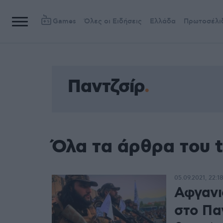
Games
Όλες οι Ειδήσεις
Ελλάδα
Πρωτοσέλι
Παντζσίρ
Όλα τα άρθρα του 
05.09.2021, 22:1
Αφγανι
στο Πα