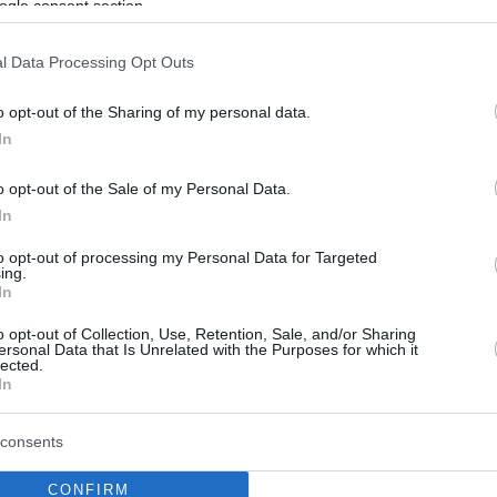
ogle consent section.
13
8
στάν: Τα «λιοντάρια του
l Data Processing Opt Outs
ίρ» σκότωσαν δεκάδες
o opt-out of the Sharing of my personal data.
άν!
In
χητές από το Αφγανιστάν έχουν συγκεντρωθεί στην
o opt-out of the Sale of my Personal Data.
πολεμούν με τους Ταλιμπάν - Την Τρίτη το βράδυ, οι
In
χείρησαν να επιτεθούν στην Παντζσίρ και είχαν
ρούς και τραυματίες
to opt-out of processing my Personal Data for Targeted
ing.
In
o opt-out of Collection, Use, Retention, Sale, and/or Sharing
ersonal Data that Is Unrelated with the Purposes for which it
lected.
In
consents
CONFIRM