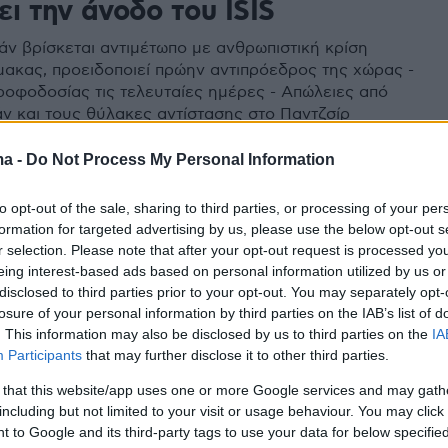
ι την άνοδο του ISIS
άν βρίσκεται αντιμέτωπο με ανθρωπιστική κρίση
μακας, προειδοποιεί πρώην αντιπρόεδρος της χώρας -
οφοδοσίας τις τελευταίες ημέρες - Απώλειες από
άν και τους θύλακες αντίστασης στο Παντζσίρ
ma -
Do Not Process My Personal Information
1
ίες για «θηριωδίες» των
to opt-out of the sale, sharing to third parties, or processing of your per
formation for targeted advertising by us, please use the below opt-out s
άν - Σφοδρές συγκρούσεις με
r selection. Please note that after your opt-out request is processed y
οντάρια του Παντζσίρ»
eing interest-based ads based on personal information utilized by us or
disclosed to third parties prior to your opt-out. You may separately opt-
losure of your personal information by third parties on the IAB’s list of
του Αφγανιστάν στη Μόσχα λαμβάνει αναφορές και
. This information may also be disclosed by us to third parties on the
IA
ικτές ενέργειες των Ταλιμπάν» μεταδίδει το Ria
Participants
that may further disclose it to other third parties.
φοδρές συγκρούσεις στην κοιλάδα Παντζσίρ -
 ελικόπτερα και βαρύ οπλισμό στέλνουν οι Ταλιμπάν -
 that this website/app uses one or more Google services and may gath
including but not limited to your visit or usage behaviour. You may click 
 to Google and its third-party tags to use your data for below specifi