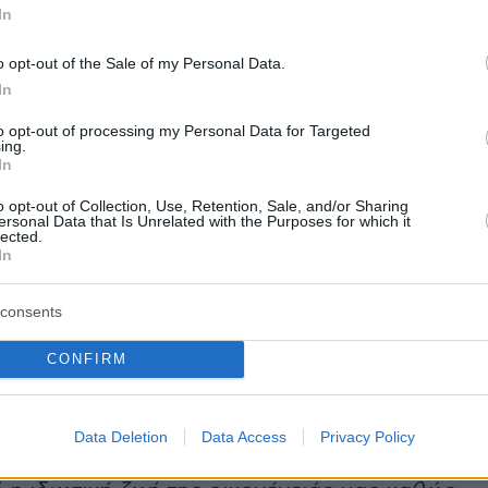
In
τα πουκάμισα με τις ίδιες να διαμαρτύρονται ό
ι χρόνο στην οικογένειά του αλλά μόνο στην
o opt-out of the Sale of my Personal Data.
Και ο τρίτος,
Μπιλ
Γκέιτς
, γιατί δεν μπορούσε 
In
σχέση του με την επί 27 συναπτά έτη σύζυγό το
to opt-out of processing my Personal Data for Targeted
ing.
In
 ο γκουρού της Microsoft
o opt-out of Collection, Use, Retention, Sale, and/or Sharing
ersonal Data that Is Unrelated with the Purposes for which it
lected.
In
ού απόφαση να πάρουν διαζύγιο μετά από 27
 ανακοίνωσαν χθες ο δισεκατομμυριούχος
consents
icrosoft
,
Μπιλ
Γκέιτς
και η σύζυγός του,
Μελίν
CONFIRM
η να κάνει το γύρο του κόσμου. Δεν μπορούσα
ν ως ζευγάρι στην επόμενη φάση της ζωής του
επίσημη αιτιολογία για την διάλυση του γάμου
Data Deletion
Data Access
Privacy Policy
ανακοίνωσαν στο
Twitter
.
«Ζητάμε χώρο και να