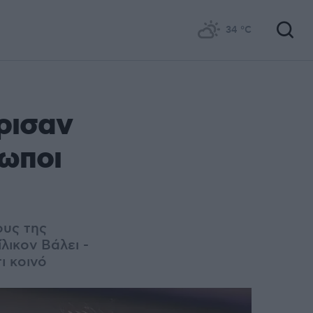
34
°C
ώρισαν
ρωποι
ους της
λικον Βάλει -
ι κοινό