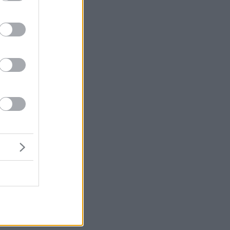
τι
να
υ.
τα
,
ν
ς.