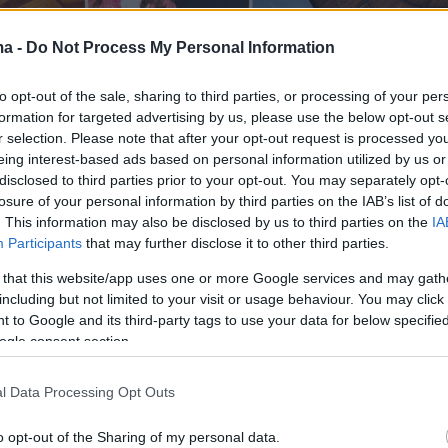
ma -
Do Not Process My Personal Information
to opt-out of the sale, sharing to third parties, or processing of your per
formation for targeted advertising by us, please use the below opt-out s
r selection. Please note that after your opt-out request is processed y
eing interest-based ads based on personal information utilized by us or
disclosed to third parties prior to your opt-out. You may separately opt-
losure of your personal information by third parties on the IAB’s list of
μμυρίων μπροστά στο κύμα στην Καλιφόρνια είναι ένα από τα σπί
. This information may also be disclosed by us to third parties on the
IA
οιράσουν Μπίλ και Μελίντα Γκέιτς
Participants
that may further disclose it to other third parties.
 that this website/app uses one or more Google services and may gath
including but not limited to your visit or usage behaviour. You may click 
 to Google and its third-party tags to use your data for below specifi
ogle consent section.
ι τρεις να μην έχουν οικονομικό πρόβλημα
οτίμησαν όμως να πάρουν διαζύγιο από τις
l Data Processing Opt Outs
Ο
Τζεφ
Μπέζος
βαρέθηκε να είναι με την ίδια
o opt-out of the Sharing of my personal data.
από 25 χρόνια, ο '
Έλον
Μασκ
αλλάζει τις