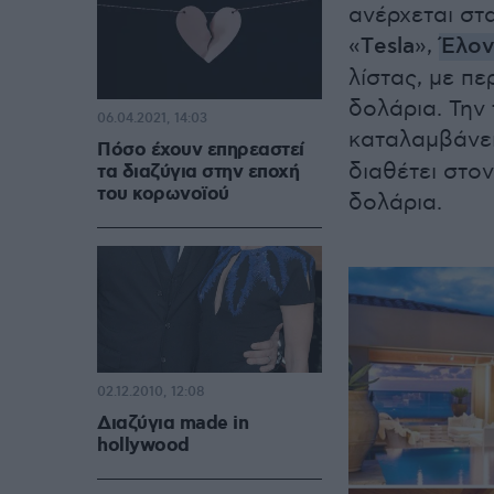
ανέρχεται στα
«
Τesla
»,
Έλον
λίστας, με πε
δολάρια. Την
06.04.2021, 14:03
καταλαμβάνει
Πόσο έχουν επηρεαστεί
διαθέτει στο
τα διαζύγια στην εποχή
του κορωνοϊού
δολάρια.
02.12.2010, 12:08
Διαζύγια made in
hollywood