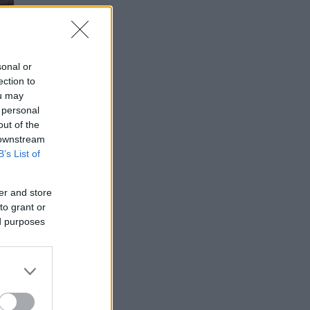
sonal or
ection to
ou may
 personal
out of the
 downstream
τια
B’s List of
er and store
to grant or
ed purposes