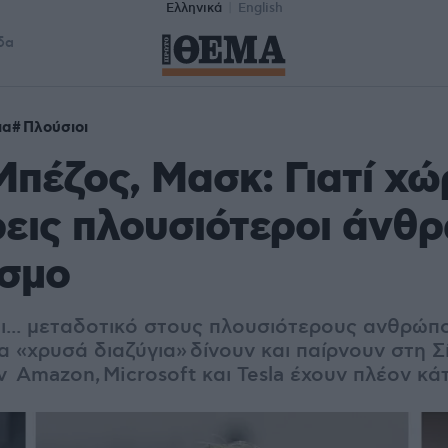
Ελληνικά
English
δα
ια
Πλούσιοι
 Μπέζος, Μασκ: Γιατί χ
τρεις πλουσιότεροι άνθ
όσμο
αι... μεταδοτικό στους πλουσιότερους ανθρώπ
α «χρυσά διαζύγια» δίνουν και παίρνουν στη Σί
 Amazon, Microsoft και Tesla έχουν πλέον κάτ