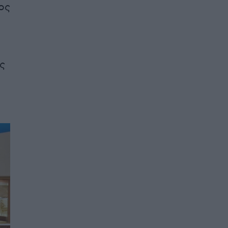
ος
ος