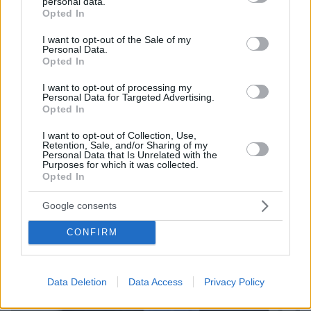
personal data.
grant or deny consent to Google and its third-party tags to
Opted In
use your data for below specified purposes in below Google
consent section.
I want to opt-out of the Sale of my
Personal Data.
Opted In
I want to opt-out of processing my
Personal Data for Targeted Advertising.
Opted In
06.08.2026, 19:34
Γιατί δεν έσωσα το κουτάβι: Ο ερευνητής που
I want to opt-out of Collection, Use,
κατέγραφε τη συμβίωση του μικρού σκυλιού με
Retention, Sale, and/or Sharing of my
Personal Data that Is Unrelated with the
αγέλη λύκων εξηγεί γιατί δεν επενέβη, όταν το
Purposes for which it was collected.
είδε άρρωστο
Opted In
Google consents
CONFIRM
Data Deletion
Data Access
Privacy Policy