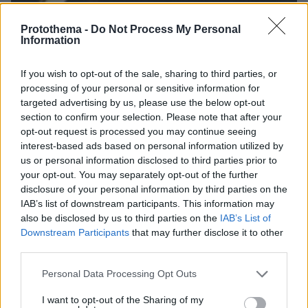
Protothema -
Do Not Process My Personal
Information
06.08.2026, 23:17
Στη ΓΑΔΑ κρατείται η 46χρονη που κατηγορείται
για την επίθεση στη Marfin, δείτε βίντεο και
If you wish to opt-out of the sale, sharing to third parties, or
φωτογραφίες
processing of your personal or sensitive information for
targeted advertising by us, please use the below opt-out
section to confirm your selection. Please note that after your
opt-out request is processed you may continue seeing
interest-based ads based on personal information utilized by
us or personal information disclosed to third parties prior to
your opt-out. You may separately opt-out of the further
disclosure of your personal information by third parties on the
IAB’s list of downstream participants. This information may
also be disclosed by us to third parties on the
IAB’s List of
Downstream Participants
that may further disclose it to other
third parties.
Please note that this website/app uses one or more Google
Personal Data Processing Opt Outs
services and may gather and store information including but
not limited to your visit or usage behaviour. You may click to
I want to opt-out of the Sharing of my