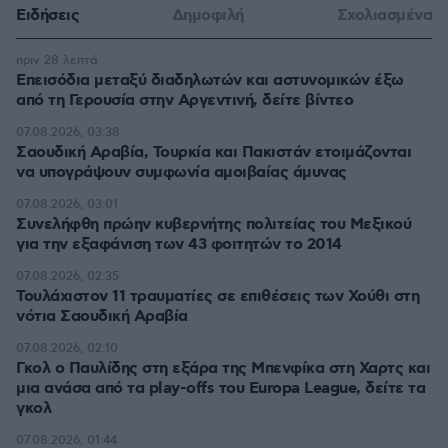
Ειδήσεις
Δημοφιλή
Σχολιασμένα
πριν 28 λεπτά
Επεισόδια μεταξύ διαδηλωτών και αστυνομικών έξω
από τη Γερουσία στην Αργεντινή, δείτε βίντεο
07.08.2026, 03:38
Σαουδική Αραβία, Τουρκία και Πακιστάν ετοιμάζονται
να υπογράψουν συμφωνία αμοιβαίας άμυνας
07.08.2026, 03:01
Συνελήφθη πρώην κυβερνήτης πολιτείας του Μεξικού
για την εξαφάνιση των 43 φοιτητών το 2014
07.08.2026, 02:35
Τουλάχιστον 11 τραυματίες σε επιθέσεις των Χούθι στη
νότια Σαουδική Αραβία
07.08.2026, 02:10
Γκολ ο Παυλίδης στη εξάρα της Μπενφίκα στη Χαρτς και
μια ανάσα από τα play-offs του Europa League, δείτε τα
γκολ
07.08.2026, 01:44