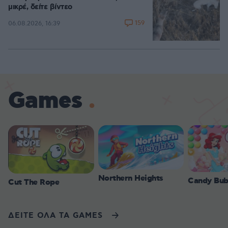
μικρέ, δείτε βίντεο
159
06.08.2026, 16:39
Games
Northern Heights
Candy Bub
Cut The Rope
ΔΕΙΤΕ ΟΛΑ ΤΑ GAMES