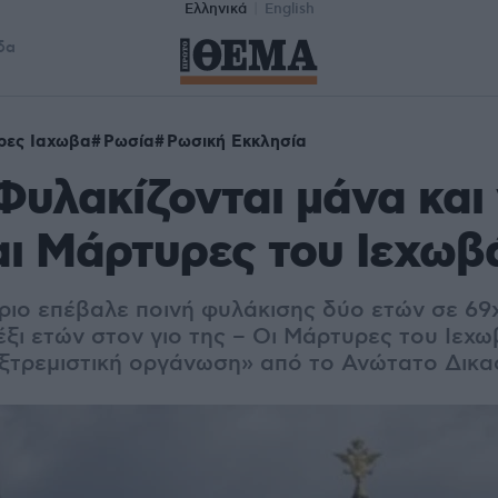
Ελληνικά
English
δα
ρες Ιαχωβα
Ρωσία
Ρωσική Εκκλησία
Φυλακίζονται μάνα και 
αι Μάρτυρες του Ιεχωβ
ριο επέβαλε ποινή φυλάκισης δύο ετών σε 6
έξι ετών στον γιο της – Οι Μάρτυρες του Ιεχ
εξτρεμιστική οργάνωση» από το Ανώτατο Δικα