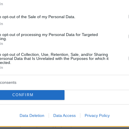
τις
διώξεις
εναντίον των
Μαρτύρων του Ιεχωβ
In
ο. Τέτοια σκληρότητα δεν δικαιολογείται. Η
σία
ως προς το επίπεδο των αδικαιολόγητων
o opt-out of the Sale of my Personal Data.
In
 διώξεων προσεγγίζει την
Σοβιετική Ένωση
»,
ο Σιβούλσκι.
to opt-out of processing my Personal Data for Targeted
ing.
In
 Μάρτυρες του Ιεχωβά στη Ρωσία
o opt-out of Collection, Use, Retention, Sale, and/or Sharing
ersonal Data that Is Unrelated with the Purposes for which it
lected.
In
του Ιεχωβά
βρίσκονται υπό πίεση εδώ και
Ρωσία, όπου κυρίαρχο ρόλο έχει η Ρωσική
consents
κλησία,
η οποία υποστηρίζεται από τον Ρώσο
CONFIRM
ντίμιρ Πούτιν.
Οι Ορθόδοξοι μελετητές της
υς
Μάρτυρες του Ιεχωβά
ως μια επικίνδυνη
ρεση που διαβρώνει τους κρατικούς θεσμούς
Data Deletion
Data Access
Privacy Policy
οσιακές αξίες, κατηγορίες που οι ίδιοι οι