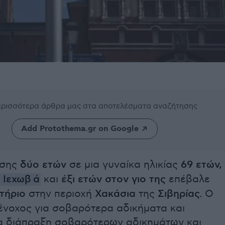
περισσότερα άρθρα μας
στα αποτελέσματα αναζήτησης
Add Protothema.gr on Google
ισης
δύο ετών
σε μια γυναίκα ηλικίας
69 ετών,
 Ιεχωβ
ά
και
έξι ετών στον γιο της
επέβαλε
τήριο
στην περιοχή
Χακάσια
της
Σιβηρίας.
Ο
 ένοχος για σοβαρότερα αδικήματα και
ια διάπραξη σοβαρότερων αδικημάτων και