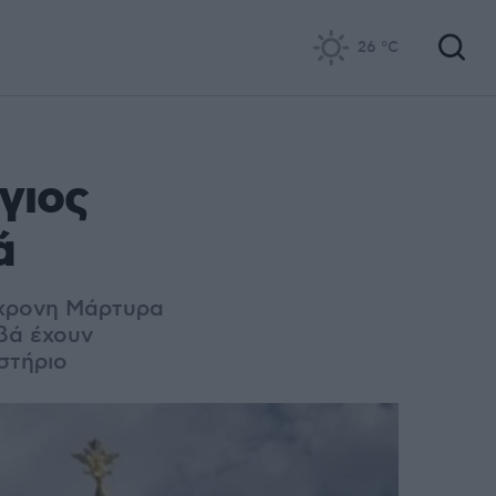
26
°C
γιος
ά
9χρονη Μάρτυρα
ωβά έχουν
στήριο