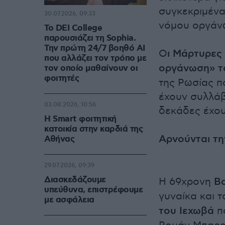
συγκεκριμένα
30.07.2026, 09:33
νόμου οργάν
Το DEI College
παρουσιάζει τη Sophia.
Την πρώτη 24/7 βοηθό AI
Ο
ι Μάρτυρες
που αλλάζει τον τρόπο με
οργάνωση» τ
τον οποίο μαθαίνουν οι
φοιτητές
της Ρωσίας π
έχουν συλλάβ
03.08.2026, 10:56
δεκάδες έχου
Η Smart φοιτητική
κατοικία στην καρδιά της
Αρνούνται τη
Αθήνας
29.07.2026, 09:39
Διασκεδάζουμε
Η 69χρονη
Β
υπεύθυνα, επιστρέφουμε
γυναίκα και 
με ασφάλεια
του Ιεχωβά
πο