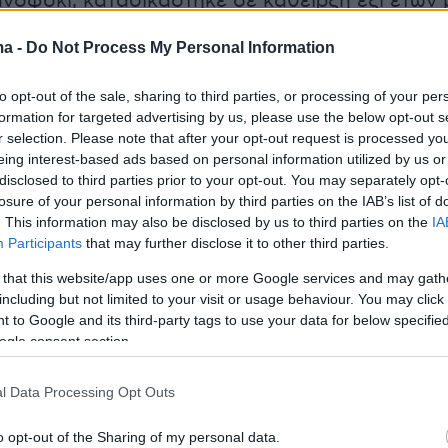
όφσκι, καταδικάστηκε σε κάθειρξη έξι ετών 
α ότι διοργάνωνε δραστηριότητες μιας
ma -
Do Not Process My Personal Information
υ έχει τεθεί εκτός νόμου, η οποία θεωρείται
ηγορία της απλής συμμετοχής βάσει της οποί
to opt-out of the sale, sharing to third parties, or processing of your per
ε η μητέρα του, δήλωσε ο
εκπρόσωπος Τύπου
formation for targeted advertising by us, please use the below opt-out s
r selection. Please note that after your opt-out request is processed y
κής Ένωσης Μαρτύρων του Ιεχωβά Γιαροσλάβ
eing interest-based ads based on personal information utilized by us or
οσθέτοντας ότι και οι δύο τους αρνήθηκαν τη
disclosed to third parties prior to your opt-out. You may separately opt-
αι θα εφεσιβάλλουν την απόφαση.
losure of your personal information by third parties on the IAB’s list of
. This information may also be disclosed by us to third parties on the
IA
Participants
that may further disclose it to other third parties.
ο δεν ανταποκρίθηκε, όταν του ζητήθηκε να
 that this website/app uses one or more Google services and may gath
ν απόφαση, ενώ ο Σιβούλσκι δήλωσε ότι μι
α
including but not limited to your visit or usage behaviour. You may click 
ότητα δεν δικαιολογείται».
 to Google and its third-party tags to use your data for below specifi
ogle consent section.
απόφαση, σύμφωνα με την οποία μια μεγάλη
 γιός της με αβάσιμες κατηγορίες
l Data Processing Opt Outs
αν σε πραγματικές ποινές φυλάκισης,
o opt-out of the Sharing of my personal data.