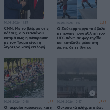
10.08.2026, 11:35
1
10.08.2026, 11:17
CNN: Με το βλέμμα στις
Ο Ζούκερμπεργκ τα έβαλε
κάλπες, ο Νετανιάχου
με πρώην πρωταθλητή του
εκτιμά πως η σύγκρουση
UFC πάνω σε φορτηγίδα
με τον Τραμπ είναι η
και κατέληξε μέσα στη
λιγότερο κακή επιλογή
λίμνη, δείτε βίντεο
1
23
10.08.2026, 10:48
10.08.2026, 10:47
Οι ακραίοι καύσωνες και η
Ουκρανικά πλήγματα έως