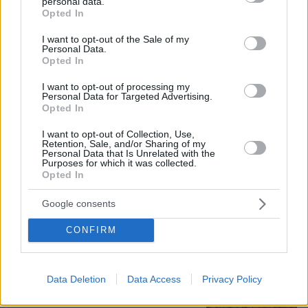
έναν μήνα το είχε αφήσει ξανά μόνο»
personal data.
grant or deny consent to Google and its third-party tags to
Opted In
λέει ο ιδιοκτήτης του beach bar για
use your data for below specified purposes in below Google
τον πατέρα του 4χρονου στην Πάρο
consent section.
I want to opt-out of the Sale of my
Personal Data.
10
πριν μία ώρα
Opted In
I want to opt-out of processing my
Personal Data for Targeted Advertising.
Η 29χρονη με το χιτζάμπ που έκανε τη
Opted In
Zendaya να μείνει με το στόμα
ανοιχτό στο κόκκινο χαλί
I want to opt-out of Collection, Use,
Retention, Sale, and/or Sharing of my
Personal Data that Is Unrelated with the
79
10.08.2026, 07:31
Purposes for which it was collected.
Opted In
Google consents
Τη Υπερμάχω: Η νύχτα του Αυγούστου
CONFIRM
πριν από 1.400 χρόνια, που γέννησε
τον Ακάθιστο Ύμνο
131
09.08.2026, 22:48
Data Deletion
Data Access
Privacy Policy