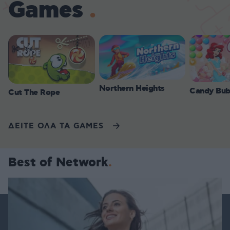
Games
Northern Heights
Candy Bub
Cut The Rope
ΔΕΙΤΕ ΟΛΑ ΤΑ GAMES
Best of Network