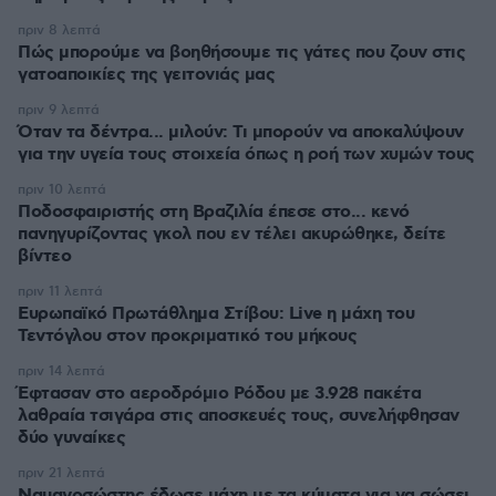
πριν 8 λεπτά
Πώς μπορούμε να βοηθήσουμε τις γάτες που ζουν στις
γατοαποικίες της γειτονιάς μας
πριν 9 λεπτά
Όταν τα δέντρα... μιλούν: Τι μπορούν να αποκαλύψουν
για την υγεία τους στοιχεία όπως η ροή των χυμών τους
πριν 10 λεπτά
Ποδοσφαιριστής στη Βραζιλία έπεσε στο... κενό
πανηγυρίζοντας γκολ που εν τέλει ακυρώθηκε, δείτε
βίντεο
πριν 11 λεπτά
Ευρωπαϊκό Πρωτάθλημα Στίβου: Live η μάχη του
Τεντόγλου στον προκριματικό του μήκους
πριν 14 λεπτά
Έφτασαν στο αεροδρόμιο Ρόδου με 3.928 πακέτα
λαθραία τσιγάρα στις αποσκευές τους, συνελήφθησαν
δύο γυναίκες
πριν 21 λεπτά
Ναυαγοσώστης έδωσε μάχη με τα κύματα για να σώσει