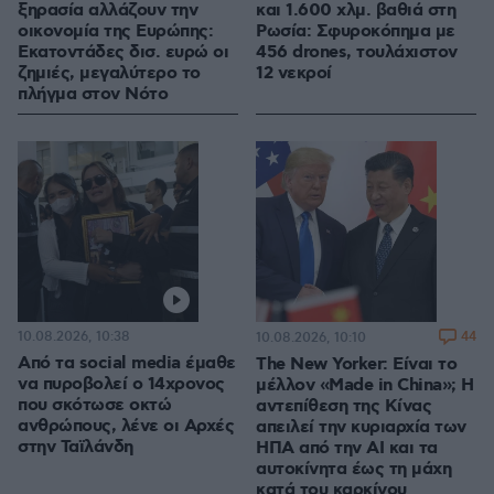
ξηρασία αλλάζουν την
και 1.600 χλμ. βαθιά στη
οικονομία της Ευρώπης:
Ρωσία: Σφυροκόπημα με
Εκατοντάδες δισ. ευρώ οι
456 drones, τουλάχιστον
ζημιές, μεγαλύτερο το
12 νεκροί
πλήγμα στον Νότο
10.08.2026, 10:38
44
10.08.2026, 10:10
Από τα social media έμαθε
The New Yorker: Είναι το
να πυροβολεί ο 14χρονος
μέλλον «Made in China»; Η
που σκότωσε οκτώ
αντεπίθεση της Κίνας
ανθρώπους, λένε οι Αρχές
απειλεί την κυριαρχία των
στην Ταϊλάνδη
ΗΠΑ από την ΑΙ και τα
αυτοκίνητα έως τη μάχη
κατά του καρκίνου