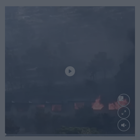
Loaded
:
100.00%