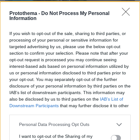
Protothema -
Do Not Process My Personal
Information
If you wish to opt-out of the sale, sharing to third parties, or
processing of your personal or sensitive information for
10.08.2026, 08:09
targeted advertising by us, please use the below opt-out
Η 24χρονη αριστούχος της Ιατρικής Αθηνών, που
section to confirm your selection. Please note that after your
διάβασε τον Ιπποκρατικό Όρκο, μιλά για τον
opt-out request is processed you may continue seeing
«άριστο γιατρό»
interest-based ads based on personal information utilized by
us or personal information disclosed to third parties prior to
your opt-out. You may separately opt-out of the further
The New Yorker: Είναι το μέλλον
disclosure of your personal information by third parties on the
«Made in China»; Η αντεπίθεση της
Κίνας απειλεί την κυριαρχία των ΗΠΑ
IAB’s list of downstream participants. This information may
από την ΑΙ και τα αυτοκίνητα έως τη
also be disclosed by us to third parties on the
IAB’s List of
μάχη κατά του καρκίνου
Downstream Participants
that may further disclose it to other
third parties.
44
10.08.2026, 10:10
Please note that this website/app uses one or more Google
Personal Data Processing Opt Outs
services and may gather and store information including but
«Δεν ήταν κοντά στο παιδί και πριν
not limited to your visit or usage behaviour. You may click to
I want to opt-out of the Sharing of my