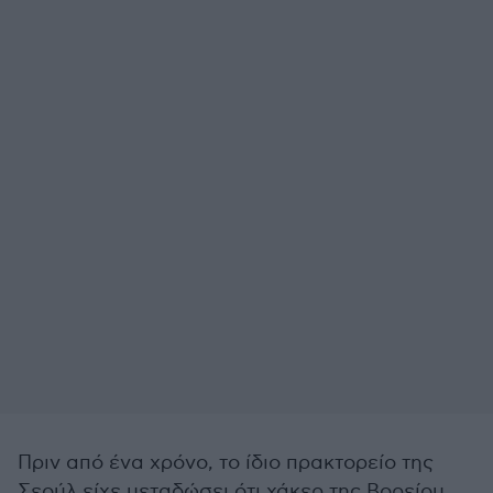
Πριν από ένα χρόνο, το ίδιο πρακτορείο της
Σεούλ είχε μεταδώσει ότι χάκερ της Βορείου