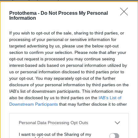
πριν 25 λεπτά
Protothema -
Do Not Process My Personal
Ο σωστός τρόπος να αφαιρέσετε ένα τσιμπούρι από τον
Information
σκύλο σας
πριν 25 λεπτά
If you wish to opt-out of the sale, sharing to third parties, or
Πώς να βουρτσίζετε τη γάτα σας χωρίς να την ενοχλεί
processing of your personal or sensitive information for
targeted advertising by us, please use the below opt-out
πριν 30 λεπτά
Συνέντευξη ποταμός του Χάντερ Μπάιντεν: Ο πατέρας
section to confirm your selection. Please note that after your
μου έχει μεταστάσεις στα οστά - Έπινα 4 λίτρα βότκα τη
opt-out request is processed you may continue seeing
μέρα, κάπνιζα κρακ κάθε 15 λεπτά
interest-based ads based on personal information utilized by
us or personal information disclosed to third parties prior to
πριν 34 λεπτά
your opt-out. You may separately opt-out of the further
Συνελήφθη ένα ακόμη μέλος της συμμορίας του «Έντικ»
disclosure of your personal information by third parties on the
στο Παλαιό Φάληρο
IAB’s list of downstream participants. This information may
πριν 35 λεπτά
also be disclosed by us to third parties on the
IAB’s List of
Διακοπές σε 5 δροσερούς προορισμούς της Ελλάδας,
Downstream Participants
that may further disclose it to other
με έντονα τα χρώματα της Φύσης
third parties.
Please note that this website/app uses one or more Google
Personal Data Processing Opt Outs
ΔΕΙΤΕ ΟΛΕΣ ΤΙΣ ΕΙΔΗΣΕΙΣ
services and may gather and store information including but
not limited to your visit or usage behaviour. You may click to
I want to opt-out of the Sharing of my