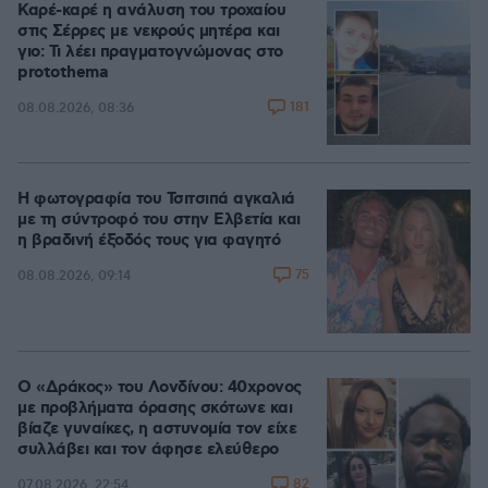
Καρέ-καρέ η ανάλυση του τροχαίου
στις Σέρρες με νεκρούς μητέρα και
γιο: Τι λέει πραγματογνώμονας στο
protothema
181
08.08.2026, 08:36
Η φωτογραφία του Τσιτσιπά αγκαλιά
με τη σύντροφό του στην Ελβετία και
η βραδινή έξοδός τους για φαγητό
75
08.08.2026, 09:14
Ο «Δράκος» του Λονδίνου: 40χρονος
με προβλήματα όρασης σκότωνε και
βίαζε γυναίκες, η αστυνομία τον είχε
συλλάβει και τον άφησε ελεύθερο
82
07.08.2026, 22:54