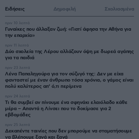
Ειδήσεις
Δημοφιλή
Σχολιασμένα
πριν 10 λεπτά
Γυναίκες που άλλαξαν ζωή: «Γιατί άφησα την Αθήνα για
την επαρχία»
πριν 11 λεπτά
Δύο σχολεία της Λέρου αλλάζουν όψη με δωρεά αγάπης
για τα παιδιά
πριν 23 λεπτά
Λένα Παπαληγούρα για τον σύζυγό της: Δεν με είχα
φανταστεί με έναν άνθρωπο τόσα χρόνια, ο γάμος είναι
πολύ καλύτερος απ’ ό,τι περίμενα
πριν 24 λεπτά
Τι θα συμβεί αν πίνουμε ένα σφηνάκι ελαιόλαδο κάθε
μέρα – Απαντά η Λίνσει που το δοκίμασε για 2
εβδομάδες
πριν 25 λεπτά
Δεκαπέντε ταινίες που δεν μπορούμε να σταματήσουμε
να βλέπουμε ξανά και ξανά