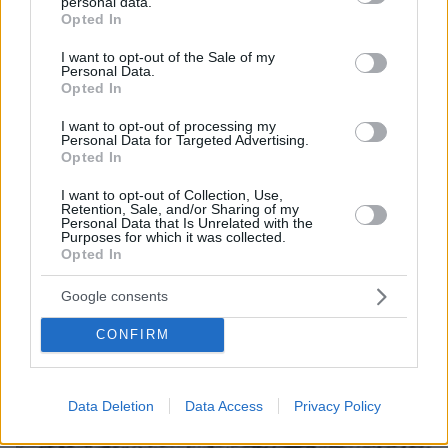
personal data.
grant or deny consent to Google and its third-party tags to
Opted In
use your data for below specified purposes in below Google
ΤΑ ΠΙΟ ΔΗΜΟΦΙΛΗ
consent section.
I want to opt-out of the Sale of my
Personal Data.
Opted In
I want to opt-out of processing my
Personal Data for Targeted Advertising.
Opted In
I want to opt-out of Collection, Use,
Retention, Sale, and/or Sharing of my
Personal Data that Is Unrelated with the
Purposes for which it was collected.
Opted In
Google consents
CONFIRM
Data Deletion
Data Access
Privacy Policy