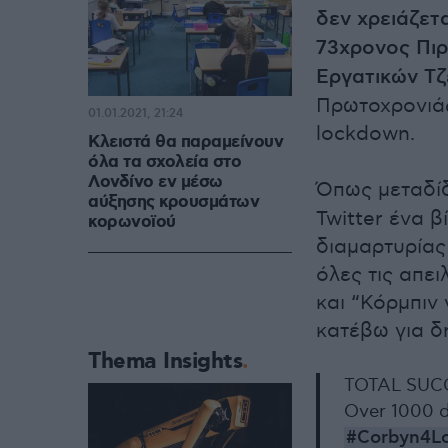
δεν χρειάζετ
73χρονος Πιρ
Εργατικών Τζ
Πρωτοχρονιάς
01.01.2021, 21:24
lockdown.
Κλειστά θα παραμείνουν
όλα τα σχολεία στο
Λονδίνο εν μέσω
Όπως μεταδίδ
αύξησης κρουσμάτων
Twitter ένα β
κορωνοϊού
διαμαρτυρίας
όλες τις απε
και “Κόρμπιν
κατέβω για δ
Thema Insights
TOTAL SUC
Over 1000 d
#Corbyn4L