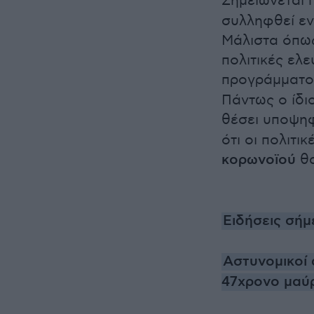
Σημειώνεται
συλληφθεί εν
Μάλιστα όπως 
πολιτικές ελε
προγράμματο
Πάντως ο ίδι
θέσει υποψηφ
ότι οι πολιτι
κορωνοϊού
θα
Ειδήσεις σήμ
Αστυνομικοί 
47χρονο μαύ