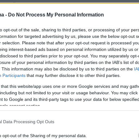
ne all!
ough a police line (VID) and Tony & I got only
ma -
Do Not Process My Personal Information
//t.co/VyNHIxEmkf
to opt-out of the sale, sharing to third parties, or processing of your per
orbyn (@Piers_Corbyn)
January 1, 2021
formation for targeted advertising by us, please use the below opt-out s
r selection. Please note that after your opt-out request is processed y
eing interest-based ads based on personal information utilized by us or
disclosed to third parties prior to your opt-out. You may separately opt-
πό τη διαμαρτυρία φαίνεται ο Κόρμπιν να
losure of your personal information by third parties on the IAB’s list of
ζί με άλλους αρνητές του κορωνοϊού να
. This information may also be disclosed by us to third parties on the
IA
 διασπάσει τον αστυνομικό κλοιό που είχε
Participants
that may further disclose it to other third parties.
 στη
South Bank κοντά στο London Eye.
Πάντω
 that this website/app uses one or more Google services and may gath
ίνει η
Daily Mail
οι συγκεντρωμένοι δεν ήταν
including but not limited to your visit or usage behaviour. You may click 
 to Google and its third-party tags to use your data for below specifi
λλοί λιγότεροι. Το δημοσίευμα, μάλιστα,
ogle consent section.
ότι στον αδερφό του πρώην ηγέτη των
ρεται να κόπηκε
πρόστιμο 200 λιρών.
Στο βίντ
l Data Processing Opt Outs
τήσει ο Κόρμπιν απεικονίζεται ο ίδιος -έχοντα
o opt-out of the Sharing of my personal data.
 ένα κόκκινο βελάκι - να πλησιάζει τον