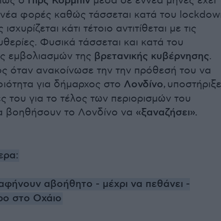
 πως ο
Πιρς Κόρμπιν
μέσα σε εννέα μήνες έχει
νέα φορές καθώς τάσσεται κατά του lockdow
ισχυρίζεται κάτι τέτοιο αντιτίθεται με τις
υθερίες. Φυσικά τάσσεται και κατά του
ς εμβολιασμών της
βρετανικής κυβέρνησης
.
ος όταν ανακοίνωσε την την πρόθεσή του να
ιότητα για δήμαρχος στο
Λονδίνο
, υποστήριξ
κές του για το τέλος των περιορισμών του
 βοηθήσουν το Λονδίνο να
«ξαναζήσει».
ερα:
αφήνουν αβοήθητο - μέχρι να πεθάνει -
ρο στο Οχάιο