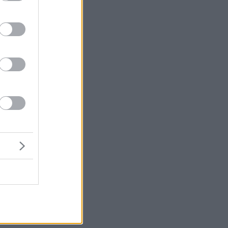
ι
ά
ια
ς.