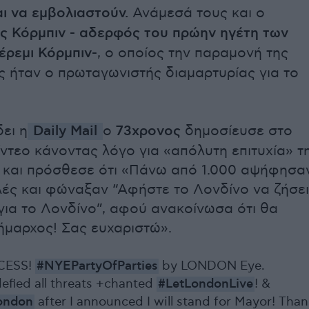
αι να εμβολιαστούν.
Ανάμεσά τους και ο
ς Κόρμπιν - αδερφός του πρώην ηγέτη των
έρεμι Κόρμπιν-
, ο οποίος την παραμονή της
 ήταν ο πρωταγωνιστής διαμαρτυρίας για το
ει η
Daily Mail
ο
73χρονος
δημοσίευσε στο
ίντεο κάνοντας λόγο για «απόλυτη επιτυχία» τ
 και πρόσθεσε ότι «Πάνω από 1.000 αψήφησα
ιλές και φώναξαν “Αφήστε το Λονδίνο να ζήσει
 για το Λονδίνο”, αφού ανακοίνωσα ότι θα
ήμαρχος! Σας ευχαριστώ».
CESS!
#NYEPartyOfParties
by LONDON Eye.
efied all threats +chanted
#LetLondonLive
! &
ondon
after I announced I will stand for Mayor! Tha