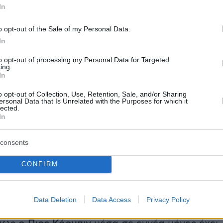
In
λοιό και συνοδεύεται από τη φράση
«Go on
o opt-out of the Sale of my Personal Data.
In
φορώντας ένα
μαύρο μάλλινο καπέλο
, φαίνετα
to opt-out of processing my Personal Data for Targeted
ing.
ια ομάδα διαδηλωτών που φωνάζουν
In
καθώς πλησιάζουν τον αστυνομικό κλοιό. Παρ
o opt-out of Collection, Use, Retention, Sale, and/or Sharing
ιες των αστυνομικών να τους εμποδίσουν να
ersonal Data that Is Unrelated with the Purposes for which it
lected.
εκείνοι καταφέρνουν να διεισδύσουν και να
In
ην πορεία τους στις όχθες του ποταμού
τερόλεπτα αργότερα, έρχεται αντιμέτωπος με μ
consents
ικών και φαίνεται να έχει συνομιλία μαζί του
CONFIRM
σημείο εκτιμάται ότι οι αστυνομικοί του
ο πρόστιμο των
200 λιρών.
Data Deletion
Data Access
Privacy Policy