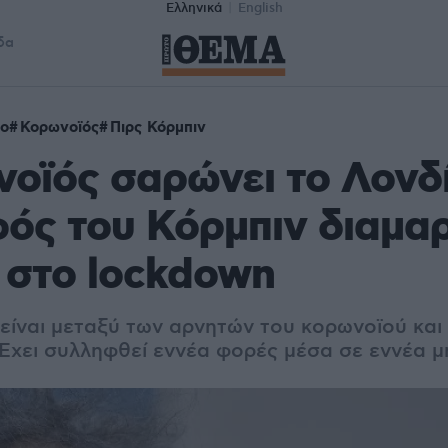
Ελληνικά
English
δα
νο
Κορωνοϊός
Πιρς Κόρμπιν
οϊός σαρώνει το Λονδί
ός του Κόρμπιν διαμα
 στο lockdown
 είναι μεταξύ των αρνητών του κορωνοϊού και
 Έχει συλληφθεί εννέα φορές μέσα σε εννέα μ