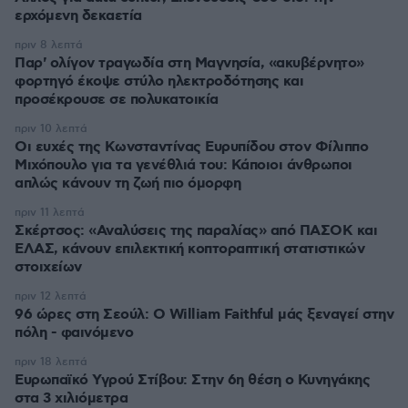
ερχόμενη δεκαετία
πριν 8 λεπτά
Παρ' ολίγον τραγωδία στη Μαγνησία, «ακυβέρνητο»
φορτηγό έκοψε στύλο ηλεκτροδότησης και
προσέκρουσε σε πολυκατοικία
πριν 10 λεπτά
Οι ευχές της Κωνσταντίνας Ευρυπίδου στον Φίλιππο
Μιχόπουλο για τα γενέθλιά του: Κάποιοι άνθρωποι
απλώς κάνουν τη ζωή πιο όμορφη
πριν 11 λεπτά
Σκέρτσος: «Αναλύσεις της παραλίας» από ΠΑΣΟΚ και
ΕΛΑΣ, κάνουν επιλεκτική κοπτοραπτική στατιστικών
στοιχείων
πριν 12 λεπτά
96 ώρες στη Σεούλ: Ο William Faithful μάς ξεναγεί στην
πόλη - φαινόμενο
πριν 18 λεπτά
Ευρωπαϊκό Υγρού Στίβου: Στην 6η θέση ο Κυνηγάκης
στα 3 χιλιόμετρα