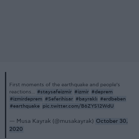
First moments of the earthquake and people’s
#staysafeizmir
#izmir
#deprem
reactions...
#izmirdeprem
#Seferihisar
#bayraklı
#erdbeben
#earthquake
pic.twitter.com/B6ZYS12WdU
— Musa Kayrak (@musakayrak)
October 30,
2020