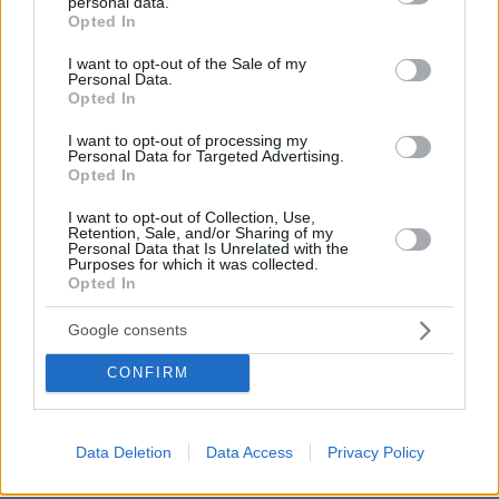
personal data.
grant or deny consent to Google and its third-party tags to
Opted In
use your data for below specified purposes in below Google
consent section.
I want to opt-out of the Sale of my
Personal Data.
Opted In
I want to opt-out of processing my
Personal Data for Targeted Advertising.
Opted In
I want to opt-out of Collection, Use,
Retention, Sale, and/or Sharing of my
Τρόμος με αγνοούμενους και τραυματίες
Personal Data that Is Unrelated with the
Purposes for which it was collected.
Opted In
Αρχής
Σύμφωνα με ανακοίνωση της τουρκικής
Διαχείρισης Καταστροφών και Έκτακτης
Google consents
Ανάγκης (AFAD),
καταγράφηκε σεισμός
CONFIRM
μεγέθους 6,6 στο 14,51 στο Αιγαίο Πέλαγος, 17
χιλιόμετρα από την περιοχή Σεφερχισάρ της
Σμύρνης. Το βάθος του σεισμού,
Data Deletion
Data Access
Privacy Policy
προσδιορίζεται στα 16,54 χλμ.