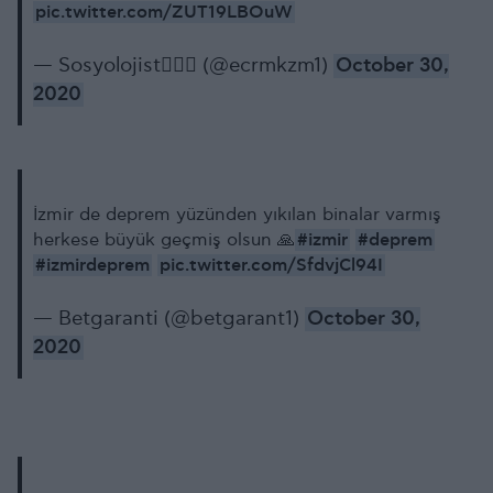
pic.twitter.com/ZUT19LBOuW
— Sosyolojist🕵🏻‍♂️ (@ecrmkzm1)
October 30,
2020
İzmir de deprem yüzünden yıkılan binalar varmış
#izmir
#deprem
herkese büyük geçmiş olsun 🙏
#izmirdeprem
pic.twitter.com/SfdvjCl94I
— Betgaranti (@betgarant1)
October 30,
2020