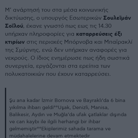
M’ ανάρτησή του στα μέσα κοινωνικής
Σουλεϊμάν
δικτύωσης, ο υπουργός Εσωτερικών
Σοϊλού
, έκανε γνωστό πως εως τις 14.30
καταρρεύσεις έξι
υπήρχαν πληροφορίες για
κτιρίων
στις περιοχές Μπόρνοβα και Μπαϊρακλί
της Σμύρνης, ενώ δεν υπήρχαν αναφορές για
νεκρούς. Ο ίδιος ενημέρωσε πως ήδη σωστικά
συνεργεία, εργάζονται στα ερείπια των
πολυκατοικιών που έχουν καταρρεύσει.
Şu ana kadar İzmir Bornova ve Bayraklı’da 6 bina
yıkılma ihbarı geldi⁰⁰Uşak, Denizli, Manisa,
Balikesir, Aydın ve Muğla’da ufak çatlaklar dışında
ve can kaybı ile ilgili herhangi bir ihbar
gelmemiştir⁰⁰Ekiplerimiz sahada tarama ve
müdahalelerine devam etmektedir