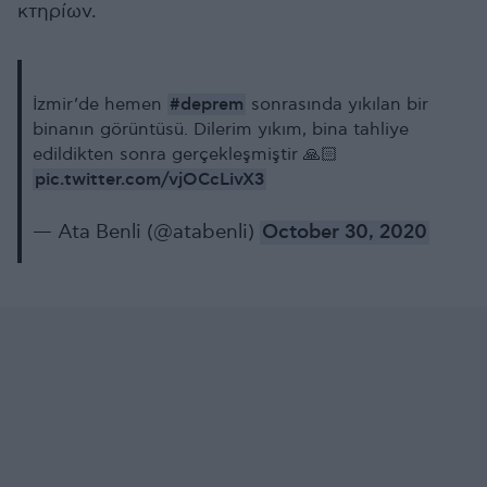
κτηρίων.
#deprem
İzmir’de hemen
sonrasında yıkılan bir
binanın görüntüsü. Dilerim yıkım, bina tahliye
edildikten sonra gerçekleşmiştir 🙏🏻
pic.twitter.com/vjOCcLivX3
— Ata Benli (@atabenli)
October 30, 2020