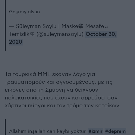
Geçmiş olsun
— Süleyman Soylu | Maske😷 Mesafe↔️
Temizlik🧼 (@suleymansoylu)
October 30,
2020
Τα τουρκικά ΜΜΕ έκαναν λόγο για
τραυματισμούς και αγνοουμένους, με τις
εικόνες από τη Σμύρνη να δείχνουν
πολυκατοικίες που έχουν καταρρεύσει σαν
χάρτινοι πύργοι και τον τρόμο των κατοίκων.
#izmir
#deprem
Allahım inşallah can kaybı yoktur.