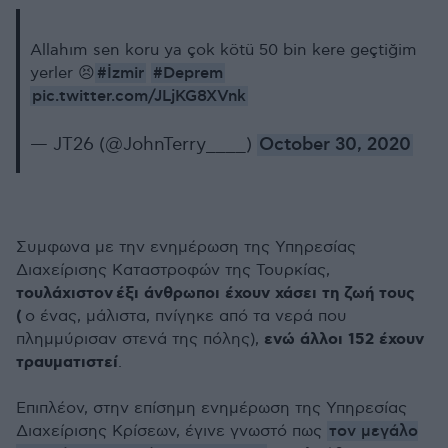
Allahım sen koru ya çok kötü 50 bin kere geçtiğim
#İzmir
#Deprem
yerler 😣
pic.twitter.com/JLjKG8XVnk
— JT26 (@JohnTerry____)
October 30, 2020
Συμφωνα με την ενημέρωση της Υπηρεσίας
Διαχείρισης Καταστροφών της Τουρκίας,
τουλάχιστον έξι άνθρωποι έχουν χάσει τη ζωή τους
(
ο ένας, μάλιστα, πνίγηκε από τα νερά που
ενώ άλλοι 152 έχουν
πλημμύρισαν στενά της πόλης),
τραυματιστεί
.
Επιπλέον, στην επίσημη ενημέρωση της Υπηρεσίας
τον μεγάλο
Διαχείρισης Κρίσεων, έγινε γνωστό πως