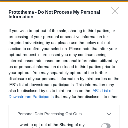
λύκων στην Κεντρική Μακεδονία: Καλό ταξίδι
μικρέ, δείτε βίντεο
Protothema -
Do Not Process My Personal
Information
If you wish to opt-out of the sale, sharing to third parties, or
processing of your personal or sensitive information for
targeted advertising by us, please use the below opt-out
section to confirm your selection. Please note that after your
opt-out request is processed you may continue seeing
interest-based ads based on personal information utilized by
us or personal information disclosed to third parties prior to
your opt-out. You may separately opt-out of the further
disclosure of your personal information by third parties on the
IAB’s list of downstream participants. This information may
also be disclosed by us to third parties on the
IAB’s List of
Downstream Participants
that may further disclose it to other
third parties.
Please note that this website/app uses one or more Google
Personal Data Processing Opt Outs
services and may gather and store information including but
not limited to your visit or usage behaviour. You may click to
I want to opt-out of the Sharing of my