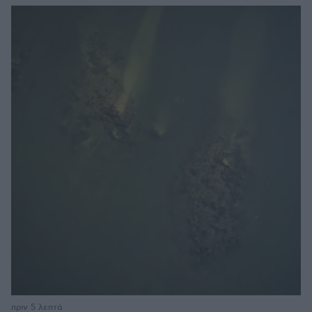
πριν 5 λεπτά