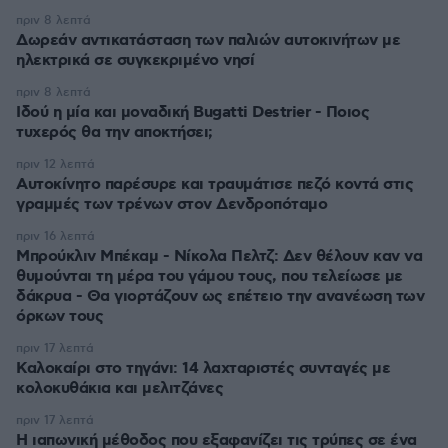
πριν 8 λεπτά
Δωρεάν αντικατάσταση των παλιών αυτοκινήτων με
ηλεκτρικά σε συγκεκριμένο νησί
πριν 8 λεπτά
Ιδού η μία και μοναδική Bugatti Destrier - Ποιος
τυχερός θα την αποκτήσει;
πριν 12 λεπτά
Αυτοκίνητο παρέσυρε και τραυμάτισε πεζό κοντά στις
γραμμές των τρένων στον Δενδροπόταμο
πριν 16 λεπτά
Μπρούκλιν Μπέκαμ - Νίκολα Πελτζ: Δεν θέλουν καν να
θυμούνται τη μέρα του γάμου τους, που τελείωσε με
δάκρυα - Θα γιορτάζουν ως επέτειο την ανανέωση των
όρκων τους
πριν 17 λεπτά
Καλοκαίρι στο τηγάνι: 14 λαχταριστές συνταγές με
κολοκυθάκια και μελιτζάνες
πριν 17 λεπτά
Η ιαπωνική μέθοδος που εξαφανίζει τις τρύπες σε ένα