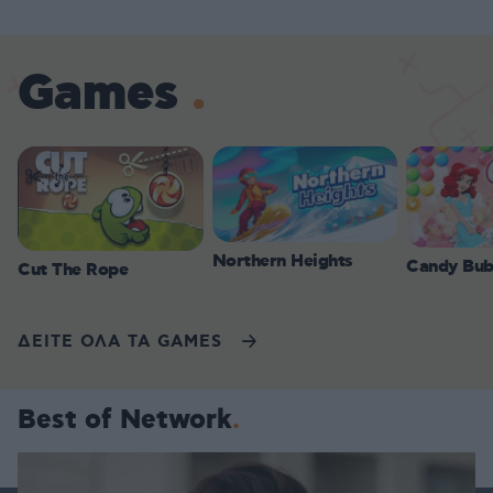
Games
Northern Heights
Candy Bub
Cut The Rope
ΔΕΙΤΕ ΟΛΑ ΤΑ GAMES
Best of Network