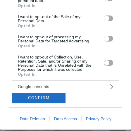
personal data.
grant or deny consent to Google and its third-party tags to
Opted In
use your data for below specified purposes in below Google
consent section.
I want to opt-out of the Sale of my
Personal Data.
06.08.2026, 15:36
Opted In
Η απουσία μέσα στη νύχτα και η λεπτομέρεια στα
μηνύματα: Πώς η σύζυγος του Αφγανού ξεκίνησε
I want to opt-out of processing my
να τον υποπτεύεται για τη δολοφονία της
Personal Data for Targeted Advertising.
Βρετανίδας στην Κυψέλη
Opted In
I want to opt-out of Collection, Use,
Retention, Sale, and/or Sharing of my
Personal Data that Is Unrelated with the
Purposes for which it was collected.
Opted In
Google consents
CONFIRM
Data Deletion
Data Access
Privacy Policy