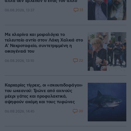
αλλά δεν έβλεπαν ο ένας τον άλλο
51
06.08.2026, 13:37
Με κλαρίνα και μοιρολόγια το
τελευταίο αντίο στον Λάκη Χαλκιά στο
A' Νεκροταφείο, συντετριμμένη η
οικογένειά του
22
06.08.2026, 13:10
Καρχαρίες τίγρεις, οι «σκουπιδοφάγοι»
του ωκεανού: Τρώνε από αχινούς
μέχρι γάτες και προφυλακτικά,
αψηφούν ακόμη και τους τυφώνες
30
06.08.2026, 14:45