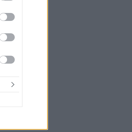
ιο
 η
ως
ν