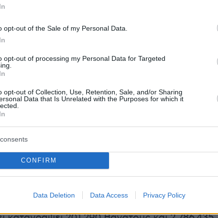
ύσματα).
In
ωρών που έχουν πληγεί πολύ σκληρά, το Βέλγ
o opt-out of the Sale of my Personal Data.
In
περισσότερους νεκρούς σε σύγκριση με τον
, με 84 θανάτους ανά 100.00 κατοίκους,
to opt-out of processing my Personal Data for Targeted
ing.
Βρετανία (66), η Ισπανία (61), η Ιταλία (58) και
In
o opt-out of Collection, Use, Retention, Sale, and/or Sharing
ersonal Data that Is Unrelated with the Purposes for which it
lected.
 το Χονγκ Κονγκ και το Μακάο) μετρά επισήμ
In
ματα (9 νέα) και 4.634 νεκρούς. Ο αριθμός τω
φωνα με τις κινεζικές αρχές, παραμένει
consents
από τα μέσα του Μαΐου. Επίσης, 78.590
CONFIRM
ρείται ότι έχουν αποθεραπευτεί
Data Deletion
Data Access
Privacy Policy
ι καταγράψει 201.290 θανάτους και 2.786.435