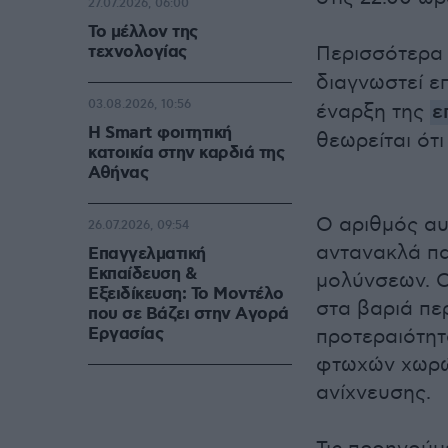
27.07.2026, 06:00
Το μέλλον της
τεχνολογίας
Περισσότερα
διαγνωστεί ε
03.08.2026, 10:56
έναρξη της
ε
Η Smart φοιτητική
θεωρείται ότ
κατοικία στην καρδιά της
Αθήνας
Ο αριθμός α
26.07.2026, 09:54
αντανακλά πα
Επαγγελματική
Εκπαίδευση &
μολύνσεων. Ο
Εξειδίκευση: Το Mοντέλο
στα βαριά πε
που σε Bάζει στην Aγορά
Eργασίας
προτεραιότητ
φτωχών χωρών
ανίχνευσης.