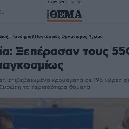
Ελληνικά
English
δα
οϊός
Πανδημία
Παγκόσμιος Οργανισμός Υγείας
α: Ξεπέρασαν τους 55
παγκοσμίως
ατ. επιβεβαιωμένα κρούσματα σε 196 χώρες σ
 Ευρώπη τα περισσότερα θύματα