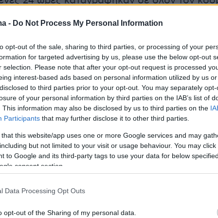
ενες 24 ώρες καταγράφηκαν σε όλον τον κόσ
άνατοι και 205.624 νέα κρούσματα. Οι χώρες
ma -
Do Not Process My Personal Information
ηκαν οι περισσότεροι θάνατοι σε ένα 24ωρο
ία (1.223), οι ΗΠΑ (946), και το Μεξικό (782).
to opt-out of the sale, sharing to third parties, or processing of your per
formation for targeted advertising by us, please use the below opt-out s
 κατέγραψαν τον πρώτο τους θάνατο από
r selection. Please note that after your opt-out request is processed y
eing interest-based ads based on personal information utilized by us or
ς αρχές Φεβρουαρίου, είναι η πλέον πληγείσα
disclosed to third parties prior to your opt-out. You may separately opt-
 αριθμό νεκρών όσο και κρουσμάτων, με
losure of your personal information by third parties on the IAB’s list of
. This information may also be disclosed by us to third parties on the
IA
τους και 3.081.383 κρούσματα. Τουλάχιστον
Participants
that may further disclose it to other third parties.
ωποι έχουν αποθεραπευτεί.
 that this website/app uses one or more Google services and may gath
including but not limited to your visit or usage behaviour. You may click 
 to Google and its third-party tags to use your data for below specifi
 η πλέον πληγείσα χώρα είναι η Βραζιλία με
ogle consent section.
ς και 1.713.160 κρούσματα, η Βρετανία με 44.6
621 κρούσματα), η Ιταλία με 34.926 νεκρούς
l Data Processing Opt Outs
ύσματα) και το Μεξικό με 32.796 νεκρούς
o opt-out of the Sharing of my personal data.