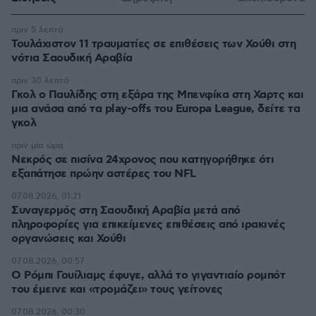
πριν 5 λεπτά
Τουλάχιστον 11 τραυματίες σε επιθέσεις των Χούθι στη
νότια Σαουδική Αραβία
πριν 30 λεπτά
Γκολ ο Παυλίδης στη εξάρα της Μπενφίκα στη Χαρτς και
μια ανάσα από τα play-offs του Europa League, δείτε τα
γκολ
πριν μία ώρα
Νεκρός σε πισίνα 24χρονος που κατηγορήθηκε ότι
εξαπάτησε πρώην αστέρες του NFL
07.08.2026, 01:21
Συναγερμός στη Σαουδική Αραβία μετά από
πληροφορίες για επικείμενες επιθέσεις από ιρακινές
οργανώσεις και Χούθι
07.08.2026, 00:57
Ο Ρόμπι Γουίλιαμς έφυγε, αλλά το γιγαντιαίο ρομπότ
του έμεινε και «τρομάζει» τους γείτονες
07.08.2026, 00:30