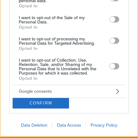
personal data.
παρουσιάζονται ως πραγματικά
grant or deny consent to Google and its third-party tags to
Opted In
γεγονότα
use your data for below specified purposes in below Google
consent section.
I want to opt-out of the Sale of my
2
06.08.2026, 22:24
Personal Data.
Opted In
Γιατί δεν έσωσα το κουτάβι: Ο
I want to opt-out of processing my
ερευνητής που κατέγραφε τη
Personal Data for Targeted Advertising.
Opted In
συμβίωση του μικρού σκυλιού με
αγέλη λύκων εξηγεί γιατί δεν
I want to opt-out of Collection, Use,
επενέβη, όταν το είδε άρρωστο
Retention, Sale, and/or Sharing of my
Personal Data that Is Unrelated with the
173
06.08.2026, 19:34
Purposes for which it was collected.
Opted In
Γιώργος Παράσχος: Χαμογελαστός,
Google consents
δίνει τη μάχη του με τον καρκίνο,
μπήκε στο νοσοκομείο για νέα
CONFIRM
θεραπεία
55
06.08.2026, 18:00
Data Deletion
Data Access
Privacy Policy