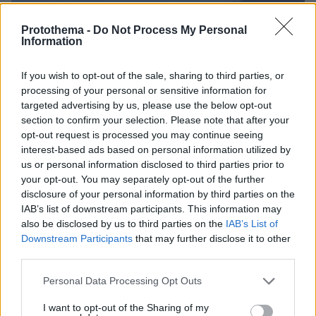
Protothema -
Do Not Process My Personal
Information
If you wish to opt-out of the sale, sharing to third parties, or
processing of your personal or sensitive information for
targeted advertising by us, please use the below opt-out
section to confirm your selection. Please note that after your
opt-out request is processed you may continue seeing
interest-based ads based on personal information utilized by
us or personal information disclosed to third parties prior to
your opt-out. You may separately opt-out of the further
06.08.2026, 21:23
disclosure of your personal information by third parties on the
Πώς έγινε η τραγωδία με την νεκρή μητέρα στα
IAB’s list of downstream participants. This information may
Μάλια: Βούτηξε για να βοηθήσει τη φίλη της και
also be disclosed by us to third parties on the
IAB’s List of
πνίγηκε, τα παιδιά φώναζαν για βοήθεια
Downstream Participants
that may further disclose it to other
third parties.
Please note that this website/app uses one or more Google
Χρίστος Κούγιας: Η προσωπική μου
Personal Data Processing Opt Outs
ζωή δεν μπορεί να είναι αντικείμενο
services and may gather and store information including but
φημών ή σεναρίων που
not limited to your visit or usage behaviour. You may click to
I want to opt-out of the Sharing of my