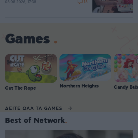
16
06.08.2026, 17:38
Games
Northern Heights
Candy Bub
Cut The Rope
ΔΕΙΤΕ ΟΛΑ ΤΑ GAMES
Best of Network