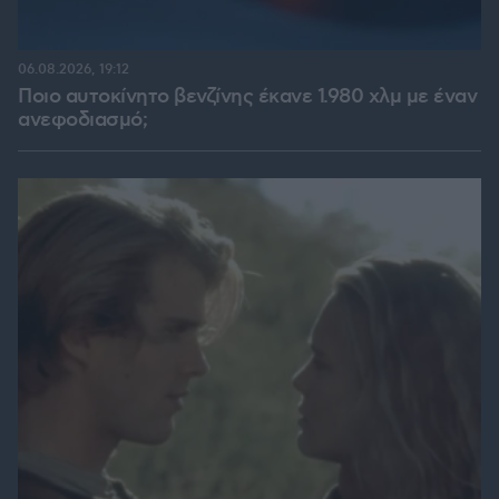
06.08.2026, 19:12
Ποιο αυτοκίνητο βενζίνης έκανε 1.980 χλμ με έναν
ανεφοδιασμό;