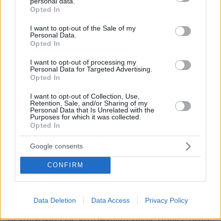
personal data.
ευκολία. Η δυνατότητα για πνευματική εργασία
grant or deny consent to Google and its third-party tags to
Opted In
μπορεί να είναι επηρεασμένη, η δε κοινωνική
use your data for below specified purposes in below Google
consent section.
ζωή περιορισμένη υπό τον κίνδυνο επέλευσης
I want to opt-out of the Sale of my
Personal Data.
ύπνου όταν ο ασθενής είναι στο θέατρο, στο
Opted In
εστιατόριο με τους φίλους του ή άλλες
I want to opt-out of processing my
κοινωνικές εκδηλώσεις. Πολύ χειρότερο όμως
Personal Data for Targeted Advertising.
Opted In
είναι να αντιλαμβάνεται ο ασθενής ότι
νυστάζει στην οδήγηση και ότι αποτελεί
I want to opt-out of Collection, Use,
Retention, Sale, and/or Sharing of my
κίνδυνο όχι μόνον για τον εαυτό τους αλλά και
Personal Data that Is Unrelated with the
Purposes for which it was collected.
για το ευρύτερο κοινωνικό σύνολο.
Opted In
2. Ημερήσια κόπωση
χωρίς εμφανή λόγο και
Google consents
παρά τον ικανής διάρκειας ύπνο.
CONFIRM
3. Δυσκολία στη μνήμη και συγκέντρωση.
Data Deletion
Data Access
Privacy Policy
4. Διαταραχή του συναισθήματος
(από απλή
μελαγχολία έως κατάθλιψη) χωρίς σαφές αίτιο