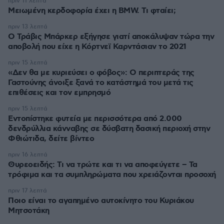
πριν 11 λεπτά
Μειωμένη κερδοφορία έχει η BMW. Τι φταίει;
πριν 13 λεπτά
O Τράβις Μπάρκερ εξήγησε γιατί αποκάλυψαν τώρα την
αποβολή που είχε η Κόρτνεϊ Καρντάσιαν το 2021
πριν 15 λεπτά
«Δεν θα με κυριεύσει ο φόβος»: Ο περιπτεράς της
Γαστούνης άνοιξε ξανά το κατάστημά του μετά τις
επιθέσεις και τον εμπρησμό
πριν 15 λεπτά
Εντοπίστηκε φυτεία με περισσότερα από 2.000
δενδρύλλια κάνναβης σε δύσβατη δασική περιοχή στην
Φθιώτιδα, δείτε βίντεο
πριν 16 λεπτά
Θυρεοειδής: Τι να τρώτε και τι να αποφεύγετε – Τα
τρόφιμα και τα συμπληρώματα που χρειάζονται προσοχή
πριν 17 λεπτά
Ποιο είναι το αγαπημένο αυτοκίνητο του Κυριάκου
Μητσοτάκη