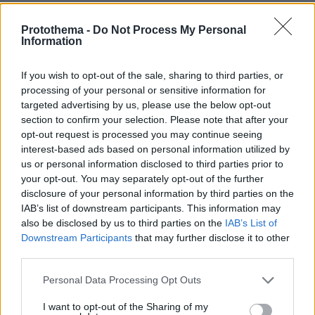
παράγοντας κινδύνου για ανάπτυξη διαβήτη
τύπου 2. Σε ασθενείς με κατάθλιψη και πιθανή
Protothema -
Do Not Process My Personal
Information
αύξηση βάρους (μεταξύ άλλων και από την
φαρμακευτική αγωγή) ας σκεφτούμε ότι και το
If you wish to opt-out of the sale, sharing to third parties, or
ΣΑΥΥ μπορεί να έχει τον ρόλο του στην όλη
processing of your personal or sensitive information for
κλινική εικόνα.
targeted advertising by us, please use the below opt-out
section to confirm your selection. Please note that after your
opt-out request is processed you may continue seeing
Πώς θα αναγνωρίσουμε τους ασθενείς αυτούς ;
interest-based ads based on personal information utilized by
us or personal information disclosed to third parties prior to
Πέραν των ύποπτων σωματομετρικών στοιχείων
your opt-out. You may separately opt-out of the further
οι ασθενείς με ΣΑΥΥ έχουν χαρακτηριστικά
disclosure of your personal information by third parties on the
συμπτώματα τόσο ημερήσια,όσο και νυκτερινά.
IAB’s list of downstream participants. This information may
also be disclosed by us to third parties on the
IAB’s List of
Ημερήσια συμπτώματα
Downstream Participants
that may further disclose it to other
third parties.
1. Υπνηλία
ακόμη και κατά τη διάρκεια
Please note that this website/app uses one or more Google
Personal Data Processing Opt Outs
δραστηριοτήτων που ευχαριστούν τον ασθενή
services and may gather and store information including but
και που έως πρόσφατα τις επιτελούσε με
not limited to your visit or usage behaviour. You may click to
I want to opt-out of the Sharing of my