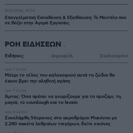
26.07.2026, 09:54
Επαγγελματική Εκπαίδευση & Εξειδίκευση: Το Mοντέλο που
σε Bάζει στην Aγορά Eργασίας
ΡΟΗ ΕΙΔΗΣΕΩΝ
Ειδήσεις
Δημοφιλή
Σχολιασμένα
πριν 7 λεπτά
Μέχρι το τέλος του καλοκαιριού αυτά τα ζώδια θα
έχουν βρει την αληθινή αγάπη
πριν 7 λεπτά
Άρτος: Όσα πρέπει να γνωρίζουμε για το προζύμι, τη
μαγιά, το sourdough και το levain
πριν 8 λεπτά
Συνελήφθη 56χρονος στο αεροδρόμιο Μυκόνου με
2.280 πακέτα λαθραίων τσιγάρων, δείτε εικόνες