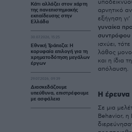
υποδεικνύο
Κάτι αλλάζει στον χάρτη
αρνητικό αν
της πανεπιστημιακής
εκπαίδευσης στην
εξήγηση γι’
Ελλάδα
γυναίκα προ
συντρόφου 
30.07.2026, 15:25
ισχύει, τότ
Εθνική Τράπεζα: Η
κορυφαία επιλογή για τη
λάθος μονοπ
χρηματοδότηση μεγάλων
και η ίδια 
έργων
απόλαυση.
29.07.2026, 09:39
Διασκεδάζουμε
Η έρευνα
υπεύθυνα, επιστρέφουμε
με ασφάλεια
Σε μια μελέ
Behavior, η
διερεύνησα