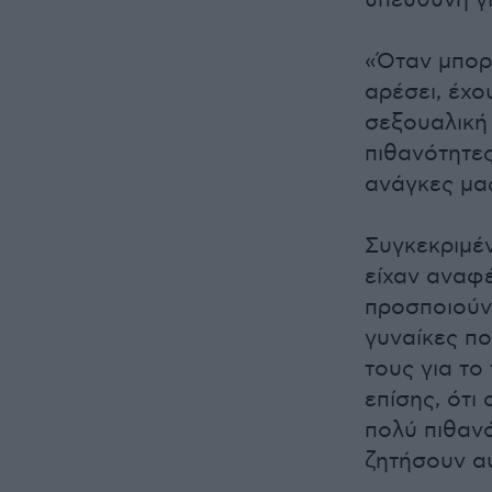
υπεύθυνη γι
«Όταν μπορο
αρέσει, έχ
σεξουαλική
πιθανότητες
ανάγκες μας
Συγκεκριμέν
είχαν αναφέ
προσποιούντ
γυναίκες π
τους για το
επίσης, ότι
πολύ πιθαν
ζητήσουν α