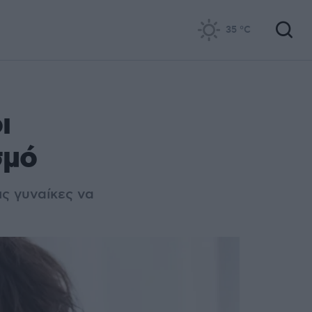
35
°C
ι
σμό
ς γυναίκες να