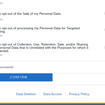
In
κάνουν τον σύντροφό τους να αισθανθεί καλά
o opt-out of the Sale of my Personal Data.
σταματήσουν το σεξ επειδή ήταν κουρασμένε
In
to opt-out of processing my Personal Data for Targeted
ο ερωτικός τους παρτενέρ και δεν ήθελαν να
ing.
In
να αισθανθεί άσχημα (37.7%).
o opt-out of Collection, Use, Retention, Sale, and/or Sharing
ersonal Data that Is Unrelated with the Purposes for which it
lected.
In
που δεν προσποιούνται πια
consents
θισμένοι λόγοι για τους οποίους οι γυναίκες
CONFIRM
ιούνται πλέον οργασμό ήταν:
 άνετα με το σεξ, είτε έρθουν σε οργασμό
Data Deletion
Data Access
Privacy Policy
6%).