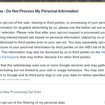
ί οργασμό κάποια στιγμή στη ζωή τους, αλλά
 που δεν συνεχίζουν πλέον να το κάνουν. Οι
ma -
Do Not Process My Personal Information
επικεντρώθηκαν κυρίως στον πιθανό ρόλο της
 επικοινωνίας και ικανοποίησης.
to opt-out of the sale, sharing to third parties, or processing of your per
formation for targeted advertising by us, please use the below opt-out s
r selection. Please note that after your opt-out request is processed y
ριελάμβανε 1.008 γυναίκες ηλικίας από 18 έως
eing interest-based ads based on personal information utilized by us or
υρίως ετεροφυλόφιλες, με τα αποτελέσματα να
disclosed to third parties prior to your opt-out. You may separately opt-
ι το 58,8 των συμμετεχουσών είχε προσποιηθε
losure of your personal information by third parties on the IAB’s list of
. This information may also be disclosed by us to third parties on the
IA
οια στιγμή, αλλά τα 2/3 αυτών δήλωσαν ότι
Participants
that may further disclose it to other third parties.
υν πλέον.
 that this website/app uses one or more Google services and may gath
including but not limited to your visit or usage behaviour. You may click 
ί λόγοι
 to Google and its third-party tags to use your data for below specifi
ogle consent section.
οί λόγοι για τους οποίους οι γυναίκες είχαν
ί οργασμό ήταν:
l Data Processing Opt Outs
o opt-out of the Sharing of my personal data.