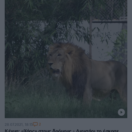
2
28.07.2021, 18:15
Κένυα: «Χάος» στους δρόμους - Λιοντάρι το έσκασε