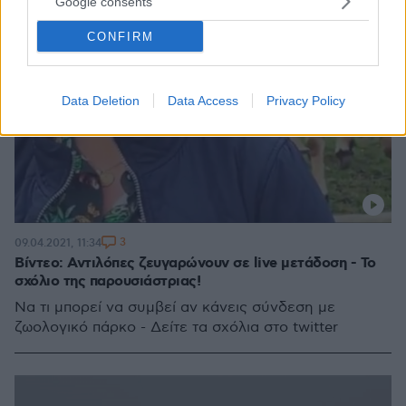
Google consents
CONFIRM
Data Deletion
Data Access
Privacy Policy
3
09.04.2021, 11:34
Βίντεο: Αντιλόπες ζευγαρώνουν σε live μετάδοση - Το
σχόλιο της παρουσιάστριας!
Να τι μπορεί να συμβεί αν κάνεις σύνδεση με
ζωολογικό πάρκο - Δείτε τα σχόλια στο twitter