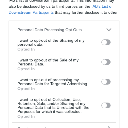
IAB’s list of downstream participants. This information may
also be disclosed by us to third parties on the
IAB’s List of
Downstream Participants
that may further disclose it to other
third parties.
Please note that this website/app uses one or more Google
Personal Data Processing Opt Outs
services and may gather and store information including but
28.05.2021, 14:56
not limited to your visit or usage behaviour. You may click to
I want to opt-out of the Sharing of my
Νότια Αφρική: Η αλμπίνα ελεφαντίνα που επέζησε από
personal data.
grant or deny consent to Google and its third-party tags to
παγίδα, τώρα συμβιώνει με άλλους ελέφαντες (βίντεο)
Opted In
use your data for below specified purposes in below Google
Είναι η «Κανίσα» και ανήκει σε ένα σπάνιο είδος
consent section.
I want to opt-out of the Sale of my
ελεφάντων
Personal Data.
Opted In
I want to opt-out of processing my
Personal Data for Targeted Advertising.
Opted In
I want to opt-out of Collection, Use,
Retention, Sale, and/or Sharing of my
Personal Data that Is Unrelated with the
Purposes for which it was collected.
Opted In