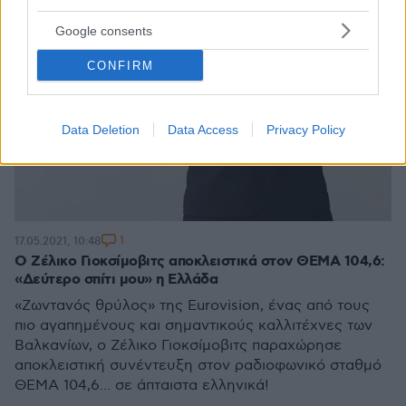
Google consents
CONFIRM
Data Deletion
Data Access
Privacy Policy
1
17.05.2021, 10:48
Ο Ζέλικο Γιοκσίμοβιτς αποκλειστικά στον ΘΕΜΑ 104,6:
«Δεύτερο σπίτι μου» η Ελλάδα
«Ζωντανός θρύλος» της Eurovision, ένας από τους
πιο αγαπημένους και σημαντικούς καλλιτέχνες των
Βαλκανίων, ο Ζέλικο Γιοκσίμοβιτς παραχώρησε
αποκλειστική συνέντευξη στον ραδιοφωνικό σταθμό
ΘΕΜΑ 104,6... σε άπταιστα ελληνικά!