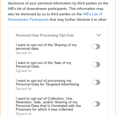
disclosure of your personal information by third parties on the
IAB’s list of downstream participants. This information may
also be disclosed by us to third parties on the
IAB’s List of
Downstream Participants
that may further disclose it to other
third parties.
11.07.2024, 18:49
Ζέλικο Γιοκσίμοβιτς: 20 χρόνια μετά την Eurovision,
Please note that this website/app uses one or more Google
Personal Data Processing Opt Outs
«επιστρέφει» με τραγούδι στα ελληνικά και τα σερβικά -
services and may gather and store information including but
Δείτε βίντεο
not limited to your visit or usage behaviour. You may click to
I want to opt-out of the Sharing of my
personal data.
grant or deny consent to Google and its third-party tags to
«Έλα δώσε» σε δύο γλώσσες από τον σπουδαίο
Opted In
use your data for below specified purposes in below Google
καλλιτέχνη των Βαλκανίων
consent section.
I want to opt-out of the Sale of my
Personal Data.
Opted In
I want to opt-out of processing my
Personal Data for Targeted Advertising.
Opted In
I want to opt-out of Collection, Use,
Retention, Sale, and/or Sharing of my
Personal Data that Is Unrelated with the
Purposes for which it was collected.
Opted In