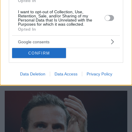
Opted In
I want to opt-out of Collection, Use,
Retention, Sale, and/or Sharing of my
Personal Data that Is Unrelated with the
Purposes for which it was collected.
Opted In
08.01.2023, 10:34
Η Γαλατάσαραϊ «τελειώνει» τον Χουάν Μάτα μετά από
Google consents
ένα εξάμηνο
CONFIRM
Σύμφωνα με δημοσιεύματα του Τύπου της Τουρκίας
η διοίκηση της Γαλατάσαραϊ σκοπεύει να τεμρατίσει
την συνεργασία της με τον Χουάν Μάτα μετά από
Data Deletion
Data Access
Privacy Policy
μόλις ένα εξάμηνο