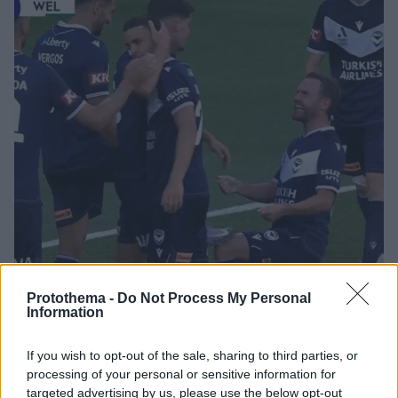
Protothema -
Do Not Process My Personal
Information
If you wish to opt-out of the sale, sharing to third parties, or
29.12.2025, 12:10
processing of your personal or sensitive information for
Ο Νίκος Βέργος έκανε χατ τρικ στη Μελβούρνη και ο
targeted advertising by us, please use the below opt-out