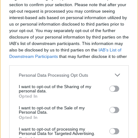
Χουάν Μάτα υποκλίθηκε να του... καθαρίσει το
section to confirm your selection. Please note that after your
παπούτσι, δείτε βίντεο
opt-out request is processed you may continue seeing
Ο Έλληνας φορ έκανε σπουδαία εμφάνιση στα
interest-based ads based on personal information utilized by
γήπεδα της Αυστραλίας
us or personal information disclosed to third parties prior to
your opt-out. You may separately opt-out of the further
disclosure of your personal information by third parties on the
IAB’s list of downstream participants. This information may
also be disclosed by us to third parties on the
IAB’s List of
Downstream Participants
that may further disclose it to other
third parties.
Please note that this website/app uses one or more Google
Personal Data Processing Opt Outs
services and may gather and store information including but
not limited to your visit or usage behaviour. You may click to
I want to opt-out of the Sharing of my
personal data.
grant or deny consent to Google and its third-party tags to
Opted In
use your data for below specified purposes in below Google
consent section.
I want to opt-out of the Sale of my
Personal Data.
Opted In
I want to opt-out of processing my
Personal Data for Targeted Advertising.