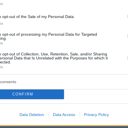
protothema.gr στο Google News
In
το
και μάθετε πρώτοι
εις
o opt-out of the Sale of my Personal Data.
Ειδήσεις
In
 τελευταίες
από την Ελλάδα και τον Κόσμο, τη
Protothema.gr
μβαίνουν, στο
to opt-out of processing my Personal Data for Targeted
ing.
In
ΙΑ
ΠΡΟΣΘΗΚΗ ΣΧΟΛΙΟΥ
o opt-out of Collection, Use, Retention, Sale, and/or Sharing
ersonal Data that Is Unrelated with the Purposes for which it
lected.
In
ΣΘΗΚΗ ΣΧΟΛΙΟΥ
consents
CONFIRM
 *
EMAIL
Data Deletion
Data Access
Privacy Policy