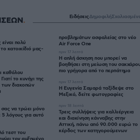
Ειδήσεις
Δημοφιλή
Σχολιασμέν
ΗΣΕΩΝ
προβλημάτων ασφαλείας στο νέο
 είναι πολύ
Air Force One
 το κατοικίδιό μας-
πριν 17 λεπτά
Η απλή άσκηση που μπορεί να
βοηθήσει στη μείωση του σακχάρο
πιο γρήγορα από το περπάτημα
ι καθόλου
Γιατί το κυνήγι της
πριν 17 λεπτά
ς των διακοπών
Η Ευγενία Σαμαρά ταξίδεψε στο
α
Μεξικό, δείτε φωτογραφίες
πριν 18 λεπτά
 σας να τρώει μόνο
Τρεις συλλήψεις για καλλιέργεια
ε 5 λόγους για αυτό
και διακίνηση κάνναβης στην
Αττική, πάνω από 90.000 ευρώ το
κέρδος των κατηγορούμενων
ό τεστ του
ηνύει τον αυξημένο