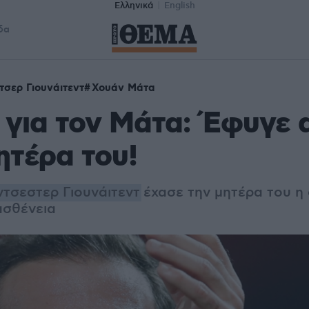
Ελληνικά
English
δα
σερ Γιουνάιτεντ
Χουάν Μάτα
για τον Μάτα: Έφυγε 
ητέρα του!
τσεστερ Γιουνάιτεντ
έχασε την μητέρα του η
ασθένεια