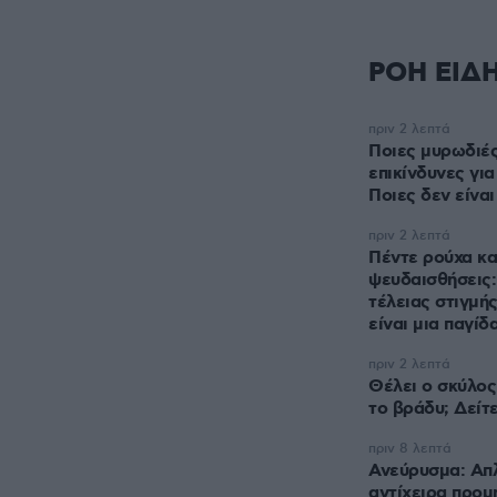
ΡΟΗ ΕΙΔ
πριν 2 λεπτά
Ποιες μυρωδιές
επικίνδυνες για
Ποιες δεν είναι
πριν 2 λεπτά
Πέντε ρούχα κα
ψευδαισθήσεις: 
τέλειας στιγμή
είναι μια παγίδ
πριν 2 λεπτά
Θέλει ο σκύλος
το βράδυ; Δείτ
πριν 8 λεπτά
Ανεύρυσμα: Απλ
αντίχειρα προμ