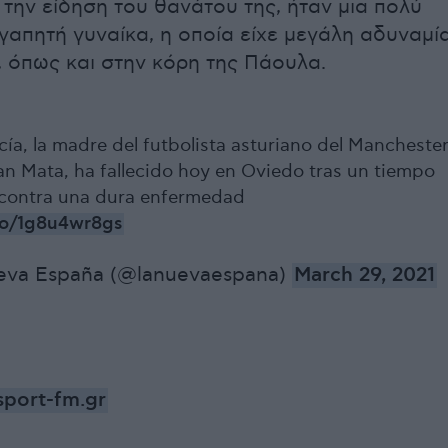
την είδηση του θανάτου της, ήταν μια πολύ
αγαπητή γυναίκα, η οποία είχε μεγάλη αδυναμί
 όπως και στην κόρη της Πάουλα.
ía, la madre del futbolista asturiano del Mancheste
an Mata, ha fallecido hoy en Oviedo tras un tiempo
contra una dura enfermedad
.co/1g8u4wr8gs
eva España (@lanuevaespana)
March 29, 2021
port-fm.gr