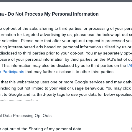
ήμερα:
ma -
Do Not Process My Personal Information
α δανεισμό του Ραντζέλοβιτς στον Ολυμπιακό
to opt-out of the sale, sharing to third parties, or processing of your per
formation for targeted advertising by us, please use the below opt-out s
r selection. Please note that after your opt-out request is processed y
όν στη διάθεση του Μπόλονι ο Μαουρίσιο
eing interest-based ads based on personal information utilized by us or
disclosed to third parties prior to your opt-out. You may separately opt-
losure of your personal information by third parties on the IAB’s list of
κά Μουντιάλ 2022: Δείτε όλα τα γκολ
. This information may also be disclosed by us to third parties on the
IA
Participants
that may further disclose it to other third parties.
 that this website/app uses one or more Google services and may gath
including but not limited to your visit or usage behaviour. You may click 
 to Google and its third-party tags to use your data for below specifi
ogle consent section.
l Data Processing Opt Outs
o opt-out of the Sharing of my personal data.