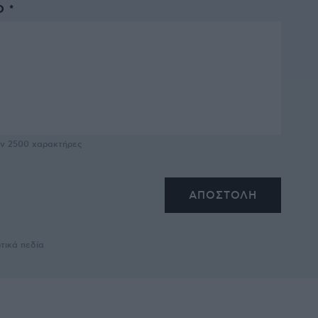
 *
υν
2500
χαρακτήρες
τικά πεδία