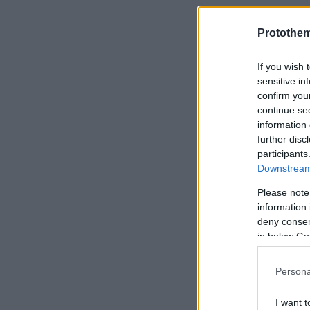
Ειδήσεις σ
Protothe
Σκέψεις γι
If you wish 
sensitive in
confirm you
Έθεσε εαυτ
continue se
information 
further disc
Προκριματι
participants
Downstream 
Please note
information 
deny consent
in below Go
Persona
I want t