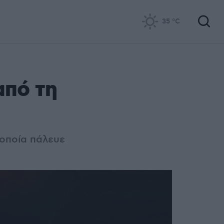
35
°C
από τη
 οποία πάλευε