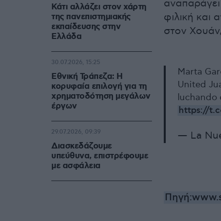
αναπαράγει 
Κάτι αλλάζει στον χάρτη
φιλική και 
της πανεπιστημιακής
εκπαίδευσης στην
στον Χουάν,
Ελλάδα
30.07.2026, 15:25
Marta Garc
Εθνική Τράπεζα: Η
United Ju
κορυφαία επιλογή για τη
χρηματοδότηση μεγάλων
luchando 
έργων
https://t
29.07.2026, 09:39
— La Nu
Διασκεδάζουμε
υπεύθυνα, επιστρέφουμε
με ασφάλεια
Πηγή:www.s