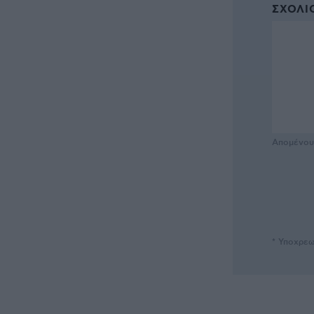
ΣΧΌΛΙΟ
Απομένο
* Υποχρεω