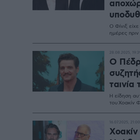
αποχώρ
υποδυθε
Ο Φίνιξ είχε
ημέρες πριν
28.08.2025, 19:3
O Πέδρ
συζητή
ταινία 
Η είδηση αυ
του Χοακίν Φ
16.07.2025, 21:00
Χοακίν 