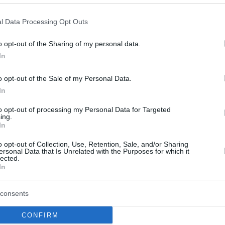
 από μία παραλίγο γκάφα στις
- Τι του είπε στο αυτί
l Data Processing Opt Outs
«έσωσε» κατά κάποιον τρόπο την καριέρα του
o opt-out of the Sharing of my personal data.
 του
In
o opt-out of the Sale of my Personal Data.
4
In
η του Χοακίν Φοίνιξ που
to opt-out of processing my Personal Data for Targeted
ηρίστηκε «αντιεπαγγελματική»
ing.
In
ν Ράσελ Κρόου στο Gladiator
o opt-out of Collection, Use, Retention, Sale, and/or Sharing
ersonal Data that Is Unrelated with the Purposes for which it
κοτ αποκάλυψε μια ιστορία από τα γυρίσματα
lected.
In
consents
ίν Φίνιξ αποκάλυψε πως ο
ου Joker το 2008 είχε προταθεί
CONFIRM