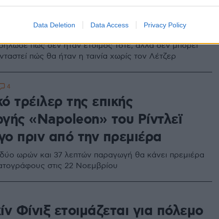
ιο αλλά κατέληξε στον Χιθ
Data Deletion
Data Access
Privacy Policy
δήλωσε πως δεν ήταν έτοιμος τότε, αλλά δεν μπορεί
νταστεί πώς θα ήταν η ταινία χωρίς τον Λέτζερ
4
κό τρέιλερ της επικής
γής «Napoleon» του Ρίντλεϊ
γο πριν από την πρεμιέρα
 δύο ωρών και 37 λεπτών παραγωγή θα κάνει πρεμιέρα
ατογράφους στις 22 Νοεμβρίου
ν Φίνιξ ετοιμάζεται για πόλεμο