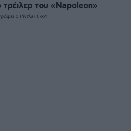
ο τρέιλερ του «Napoleon»
ράφει ο Ρίντλεϊ Σκοτ