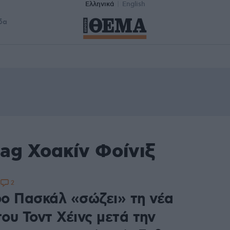
Ελληνικά
English
δα
ag Χοακίν Φοίνιξ
2
1
ο Πασκάλ «σώζει» τη νέα
του Τοντ Χέινς μετά την