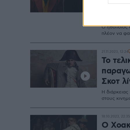
στον ίδ
Λέτζερ
Ο ηθοποιός 
πλέον να φα
21.11.2023, 12:24
Το τελι
παραγω
Σκοτ λί
Η διάρκειας
στους κινημ
18.10.2023, 22:35
Ο Χοακί