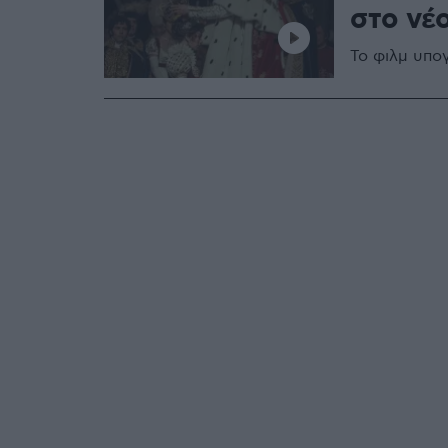
στο νέ
Το φιλμ υπογ