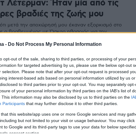
τ Λέτερμαν: Ήταν μία από τις
ερες βραδιές της ζωής μου
ότι μετά την αποχώρησή μου έκαναν εξορκισμό στο
ίπε ο βραβευμένος με Όσκαρ ηθοποιός για την
εοπτική στιγμή του 2009
ma -
Do Not Process My Personal Information
to opt-out of the sale, sharing to third parties, or processing of your per
όρησε το επίσημο τρέιλερ της
formation for targeted advertising by us, please use the below opt-out s
r selection. Please note that after your opt-out request is processed y
ς «Eddington» με τους Χοακίν
eing interest-based ads based on personal information utilized by us or
disclosed to third parties prior to your opt-out. You may separately opt-
 και Πέδρο Πασκάλ
losure of your personal information by third parties on the IAB’s list of
. This information may also be disclosed by us to third parties on the
IA
του Άρι Άστερ θα κάνει πρεμιέρα τον Ιούλιο
Participants
that may further disclose it to other third parties.
 that this website/app uses one or more Google services and may gath
including but not limited to your visit or usage behaviour. You may click 
ο Πασκάλ «έσωσε» τον Χοακίν
 to Google and its third-party tags to use your data for below specifi
ogle consent section.