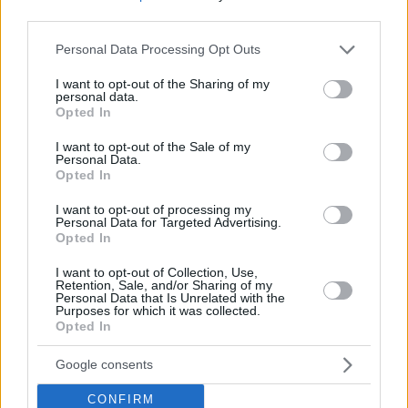
third parties.
Please note that this website/app uses one or more Google
Personal Data Processing Opt Outs
services and may gather and store information including but
not limited to your visit or usage behaviour. You may click to
I want to opt-out of the Sharing of my
personal data.
grant or deny consent to Google and its third-party tags to
Opted In
use your data for below specified purposes in below Google
consent section.
I want to opt-out of the Sale of my
Personal Data.
Opted In
I want to opt-out of processing my
Personal Data for Targeted Advertising.
Opted In
I want to opt-out of Collection, Use,
Retention, Sale, and/or Sharing of my
Personal Data that Is Unrelated with the
Purposes for which it was collected.
Opted In
67
14.06.2024, 16:07
Google consents
Σάκης Τανιμανίδης και Γιώργος Μαυρίδης ανακοίνωσαν
την επιστροφή του «World Party»
CONFIRM