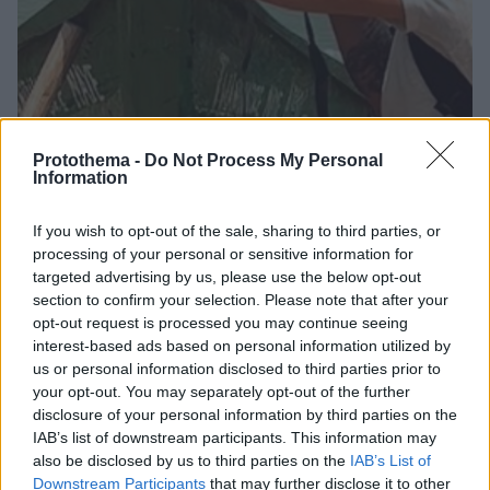
Protothema -
Do Not Process My Personal
Information
If you wish to opt-out of the sale, sharing to third parties, or
5
13.08.2024, 14:51
processing of your personal or sensitive information for
O Γιώργος Μαυρίδης δείχνει φωτογραφίες από τον
targeted advertising by us, please use the below opt-out
πρώτο του προορισμό με τον Σάκη Τανιμανίδη για τη
νέα εκπομπή τους
section to confirm your selection. Please note that after your
opt-out request is processed you may continue seeing
Οι δύο φίλοι πραγματοποίησαν τα γυρίσματα της
interest-based ads based on personal information utilized by
πρώτης εκπομπής για το πρότζεκτ που ανέλαβαν
us or personal information disclosed to third parties prior to
ξανά μετά από χρόνια
your opt-out. You may separately opt-out of the further
disclosure of your personal information by third parties on the
IAB’s list of downstream participants. This information may
also be disclosed by us to third parties on the
IAB’s List of
Downstream Participants
that may further disclose it to other