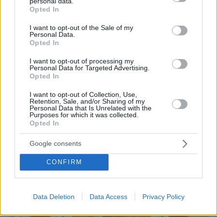
οικονομικών θα ήταν παροδική, είπε ο Κουτσολιούτσος
personal data.
grant or deny consent to Google and its third-party tags to
Opted In
στη δίκη της Folli Follie
use your data for below specified purposes in below Google
consent section.
«Δεν ερευνήθηκε ποτέ η ροή χρημάτων στην Ασία» -
I want to opt-out of the Sale of my
Personal Data.
«Καταστράφηκα οικονομικά για πάντα, ζούμε με τη
Opted In
βοήθεια φίλων» - Το «σφυροκόπημα» της έδρας και
οι απαντήσεις του κατηγορούμενου - Ολόκληρη η
I want to opt-out of processing my
απολογία του γιου του Δημήτρη Κουτσολιούτσου
Personal Data for Targeted Advertising.
Opted In
I want to opt-out of Collection, Use,
Retention, Sale, and/or Sharing of my
Personal Data that Is Unrelated with the
Purposes for which it was collected.
Opted In
Google consents
CONFIRM
Data Deletion
Data Access
Privacy Policy