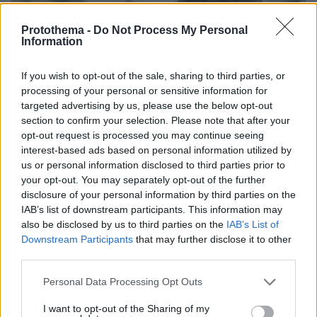
Protothema -
Do Not Process My Personal
Information
If you wish to opt-out of the sale, sharing to third parties, or
processing of your personal or sensitive information for
targeted advertising by us, please use the below opt-out
section to confirm your selection. Please note that after your
opt-out request is processed you may continue seeing
interest-based ads based on personal information utilized by
us or personal information disclosed to third parties prior to
your opt-out. You may separately opt-out of the further
disclosure of your personal information by third parties on the
IAB’s list of downstream participants. This information may
also be disclosed by us to third parties on the
IAB’s List of
Downstream Participants
that may further disclose it to other
third parties.
Please note that this website/app uses one or more Google
Personal Data Processing Opt Outs
6
10.04.2024, 15:34
services and may gather and store information including but
Εγκλωβίστηκα, πίστεψα ότι η ωραιοποίηση των
not limited to your visit or usage behaviour. You may click to
I want to opt-out of the Sharing of my