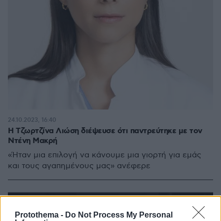
24.10.2023, 16:40
Η Τζωρτζίνα Λιώση διέψευσε ότι παντρεύτηκε με τον
Ντένη Μακρή
«Ήταν μια επιλογή να κάνουμε μια γιορτή για εμάς
και τους αγαπημένους μας» ανέφερε
Protothema -
Do Not Process My Personal