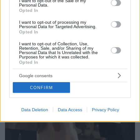
I want to opt-out of the Sale of my
Personal Data.
Δείτε το σχετικό βίντεο
Opted In
I want to opt-out of processing my
Personal Data for Targeted Advertising.
Opted In
I want to opt-out of Collection, Use,
Retention, Sale, and/or Sharing of my
Personal Data that Is Unrelated with the
Purposes for which it was collected.
Opted In
Google consents
CONFIRM
Data Deletion
Data Access
Privacy Policy