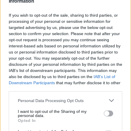
Information
If you wish to opt-out of the sale, sharing to third parties, or
processing of your personal or sensitive information for
targeted advertising by us, please use the below opt-out
section to confirm your selection. Please note that after your
opt-out request is processed you may continue seeing
interest-based ads based on personal information utilized by
us or personal information disclosed to third parties prior to
your opt-out. You may separately opt-out of the further
disclosure of your personal information by third parties on the
IAB’s list of downstream participants. This information may
also be disclosed by us to third parties on the
IAB’s List of
Downstream Participants
that may further disclose it to other
third parties.
Please note that this website/app uses one or more Google
Personal Data Processing Opt Outs
services and may gather and store information including but
1
25.09.2023, 08:28
not limited to your visit or usage behaviour. You may click to
I want to opt-out of the Sharing of my
personal data.
Ντένης Μακρής για Τζωρτζίνα Λιώση: «Ο γάμος ήταν
grant or deny consent to Google and its third-party tags to
Opted In
κάτι πολύ δικό μας που το μοιραστήκαμε με τους δικούς
use your data for below specified purposes in below Google
μας ανθρώπους»
consent section.