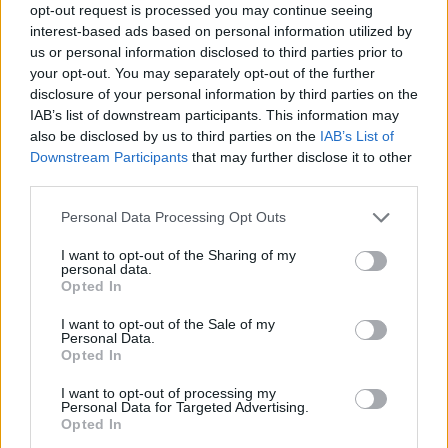
Μετά από έναν χρόνο σχέσης
opt-out request is processed you may continue seeing
interest-based ads based on personal information utilized by
us or personal information disclosed to third parties prior to
your opt-out. You may separately opt-out of the further
disclosure of your personal information by third parties on the
IAB’s list of downstream participants. This information may
also be disclosed by us to third parties on the
IAB’s List of
Downstream Participants
that may further disclose it to other
third parties.
Please note that this website/app uses one or more Google
Personal Data Processing Opt Outs
services and may gather and store information including but
not limited to your visit or usage behaviour. You may click to
I want to opt-out of the Sharing of my
personal data.
grant or deny consent to Google and its third-party tags to
Opted In
use your data for below specified purposes in below Google
consent section.
I want to opt-out of the Sale of my
Personal Data.
Opted In
I want to opt-out of processing my
Personal Data for Targeted Advertising.
Opted In