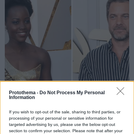
Protothema -
Do Not Process My Personal
Information
If you wish to opt-out of the sale, sharing to third parties, or
processing of your personal or sensitive information for
10.10.2024, 09:00
targeted advertising by us, please use the below opt-out
Χώρισαν η Λουπίτα Νιόνγκο και ο Τζοσουά Τζάκσον
section to confirm your selection. Please note that after your