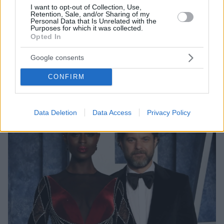
I want to opt-out of Collection, Use,
Retention, Sale, and/or Sharing of my
Personal Data that Is Unrelated with the
1
05.03.2024, 13:43
Purposes for which it was collected.
Η Λουπίτα Νιόνγκο και ο Τζοσουά Τζάκσον είναι
Opted In
ζευγάρι
Οι φωτογραφίες τους από την παραλία, που
Google consents
επιβεβαίωσαν ότι είναι σε σχέση
CONFIRM
Data Deletion
Data Access
Privacy Policy