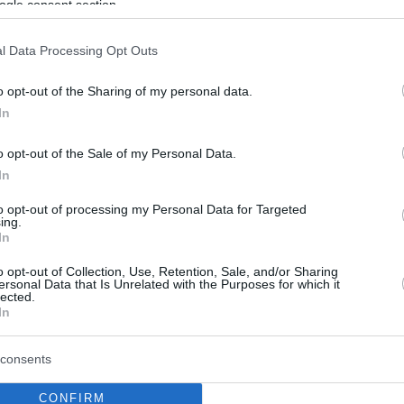
ogle consent section.
 Μουσιάλα
πιθετικός υπέστη κάταγμα περόνης και εξάρθρωση
l Data Processing Opt Outs
που θα τον αφήσει εκτός δράσης για αρκετούς
o opt-out of the Sharing of my personal data.
In
14
8
o opt-out of the Sale of my Personal Data.
τισμός-σοκ για τον Μουσιάλα:
In
αρούμα του «διέλυσε» άθελά
to opt-out of processing my Personal Data for Targeted
ing.
 αστράγαλο - Δείτε βίντεο
In
o opt-out of Collection, Use, Retention, Sale, and/or Sharing
λακας της Παρί έβαλε τα κλάματα αφού «κλείδωσε»
ersonal Data that Is Unrelated with the Purposes for which it
 πόδι του επιθετικού της Μπάγερν Μονάχου -
lected.
ε στο νοσοκομείο ο Μουσιάλα
In
consents
CONFIRM