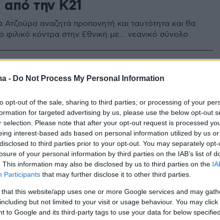
 από την Κ21
 Ατζούρα αναζητά προπονητή και ταυτότητα και θα
ο φιλικό κόντρα στην Εθνική με... νεανικό σύνολο
2
1
ούμα: «Δεν ζήτησα ούτε ευρώ
ma -
Do Not Process My Personal Information
μ πρόκρισης στο Μουντιάλ»
to opt-out of the sale, sharing to third parties, or processing of your per
formation for targeted advertising by us, please use the below opt-out s
ης Σκουάντρα Ατζούρα, σε συνέντευξη του στο Sky
r selection. Please note that after your opt-out request is processed y
a, διέψευσε βουρκωμένος τα όσα γράφτηκαν και
eing interest-based ads based on personal information utilized by us or
για τις απαιτήσεις των παικτών μετά τον αποκλεισμό
disclosed to third parties prior to your opt-out. You may separately opt-
κόσμιο Κύπελλο ποδοσφαίρου
losure of your personal information by third parties on the IAB’s list of
. This information may also be disclosed by us to third parties on the
IA
Participants
that may further disclose it to other third parties.
2
ερν επιβεβαίωσε τη
 that this website/app uses one or more Google services and may gath
including but not limited to your visit or usage behaviour. You may click 
τητα του τραυματισμού του
 to Google and its third-party tags to use your data for below specifi