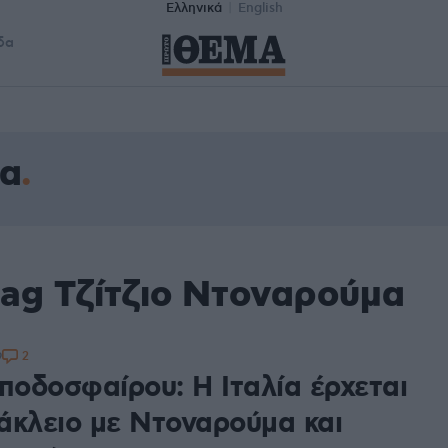
Ελληνικά
English
δα
μα
tag Τζίτζιο Ντοναρούμα
2
9
 ποδοσφαίρου: Η Ιταλία έρχεται
άκλειο με Ντοναρούμα και