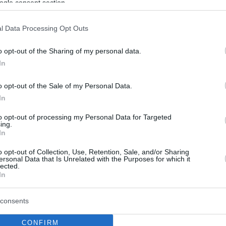
ogle consent section.
μάτισσα» που σαρώνει στο
l Data Processing Opt Outs
o opt-out of the Sharing of my personal data.
την Καλιφόρνια, αλλά ζει στη Νέα Υόρκη. Hθελε να
In
ρια, αλλά έγινε ηθοποιός. Εγινε γνωστή ως η Ρωσίδα
του «The Americans», αλλά διάσημη στον ρόλο της
o opt-out of the Sale of my Personal Data.
 πρέσβειρας στο «The Diplomat». Η ζωή της είναι μια
ηση ανάμεσα σε αντιφάσεις
In
to opt-out of processing my Personal Data for Targeted
ing.
In
o opt-out of Collection, Use, Retention, Sale, and/or Sharing
ersonal Data that Is Unrelated with the Purposes for which it
lected.
In
consents
CONFIRM