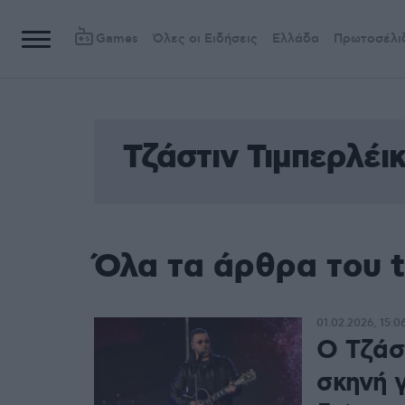
Games
Όλες οι Ειδήσεις
Ελλάδα
Πρωτοσέλι
Τζάστιν Τιμπερλέι
Όλα τα άρθρα του t
01.02.2026, 15:0
Ο Τζάσ
σκηνή 