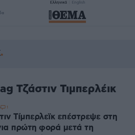
Ελληνικά
English
δα
κ
ag Τζάστιν Τιμπερλέικ
1
6
τιν Τίμπερλεϊκ επέστρεψε στη
για πρώτη φορά μετά τη