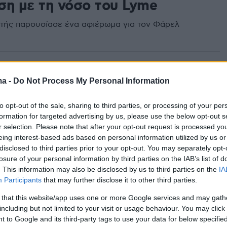
ση με τη νόσο του Lyme
τής παρουσίασε ένα αφιέρωμα για τον Φάρελ
5
ιάσημοι καλλιτέχνες όπως οι
ma -
Do Not Process My Personal Information
Τιμπερλέικ και Pink δεν
to opt-out of the sale, sharing to third parties, or processing of your per
ν να πουλήσουν εισιτήρια και
formation for targeted advertising by us, please use the below opt-out s
r selection. Please note that after your opt-out request is processed y
ουν συναυλίες
eing interest-based ads based on personal information utilized by us or
disclosed to third parties prior to your opt-out. You may separately opt-
οβλήματα όλων των καλλιτεχνών δεν είναι τα ίδια,
losure of your personal information by third parties on the IAB’s list of
ι υπάρχουν κάποια θέματα που επηρεάζουν τη μουσική
. This information may also be disclosed by us to third parties on the
IA
Participants
that may further disclose it to other third parties.
 that this website/app uses one or more Google services and may gath
including but not limited to your visit or usage behaviour. You may click 
56
 to Google and its third-party tags to use your data for below specifi
ναι η Κέρι Ράσελ, η