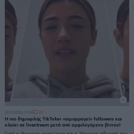
23
20.11.2020, 11:56
H πιο δημοφιλής TikToker «αιμορραγεί» followers και
κλαίει σε livestream μετά από αμφιλεγόμενο βίντεο!
Γιατί η 16χρονη χορεύτρια και η 19χρονη αδερφή της