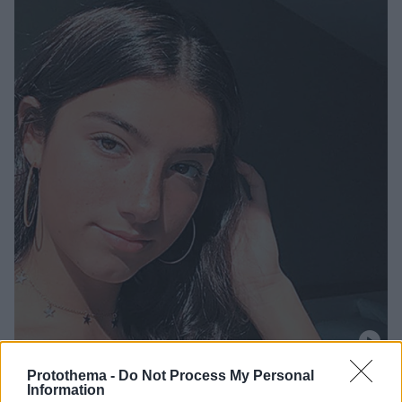
Protothema -
Do Not Process My Personal
50
01.12.2020, 10:40
Information
Τσάρλι Ντ’ Αμέλιο: H 16χρονη εκατομμυριούχος που