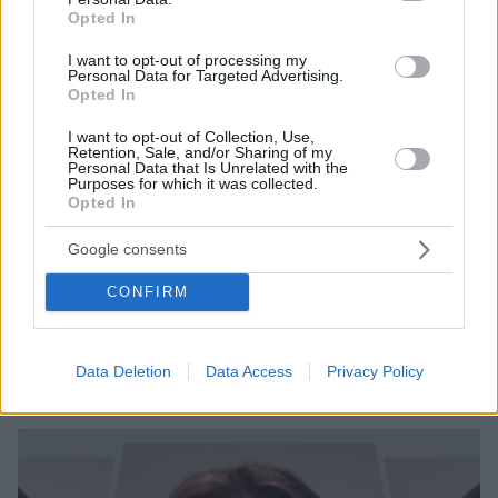
Opted In
I want to opt-out of processing my
Personal Data for Targeted Advertising.
Opted In
I want to opt-out of Collection, Use,
Retention, Sale, and/or Sharing of my
Personal Data that Is Unrelated with the
Purposes for which it was collected.
6
23.11.2020, 13:00
Opted In
Τσάρλι Ντ' Αμέλιο: Από τα κλάματα στους...
πανηγυρισμούς η πιο διάσημη TikToker - Έγραψε
Google consents
ιστορία!
CONFIRM
Η 16χρονη χορεύτρια έγινε η πρώτη TikToker που
απέκτησε 100 εκατομμύρια ακόλουθούς, παρά το
πλήγμα που υπέστη η διαδικτυακή φήμη της μερικές
μέρες πριν
Data Deletion
Data Access
Privacy Policy