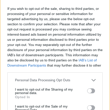
δίνει «γραμμή» στο Tik Tok
If you wish to opt-out of the sale, sharing to third parties, or
Θεωρείται η νέα Κιμ Καρντάσιαν, έχει «ποίμνιο» 100
processing of your personal or sensitive information for
εκατομμυρίων followers, έκανε κομπόδεμα 5 εκατ.
targeted advertising by us, please use the below opt-out
δολαρίων σε έναν χρόνο χωρίς να χρειαστεί να
section to confirm your selection. Please note that after your
μετακινηθεί από το ακατάστατο υπνοδωμάτιό της και
opt-out request is processed you may continue seeing
είναι η αδιαφιλονίκητη μούσα, πρέσβειρα και μασκότ
interest-based ads based on personal information utilized by
του διαδικτυακού κινεζικού «ιού» με το εύπεπτο
us or personal information disclosed to third parties prior to
όνομα TikTok
your opt-out. You may separately opt-out of the further
disclosure of your personal information by third parties on the
IAB’s list of downstream participants. This information may
also be disclosed by us to third parties on the
IAB’s List of
Downstream Participants
that may further disclose it to other
third parties.
Please note that this website/app uses one or more Google
Personal Data Processing Opt Outs
services and may gather and store information including but
not limited to your visit or usage behaviour. You may click to
I want to opt-out of the Sharing of my
personal data.
grant or deny consent to Google and its third-party tags to
Opted In
use your data for below specified purposes in below Google
consent section.
I want to opt-out of the Sale of my
Personal Data.