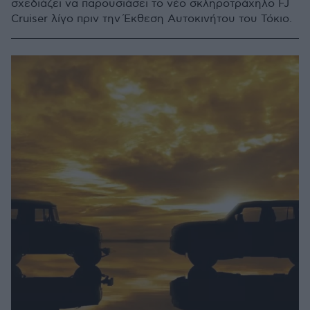
σχεδιάζει να παρουσιάσει το νέο σκληροτράχηλο FJ
Cruiser λίγο πριν την Έκθεση Αυτοκινήτου του Τόκιο.