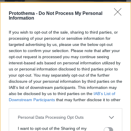
Protothema -
Do Not Process My Personal
Information
11.07.2023, 17:00
Το teaser του νέου Toyota Land Cruiser
If you wish to opt-out of the sale, sharing to third parties, or
Με μια όμορφη όσο και μυστηριώδη φωτογραφία η
processing of your personal or sensitive information for
Toyota αποκαλύπτει τη σιλουέτα του νέου Land
targeted advertising by us, please use the below opt-out
Cruiser και μας προετοιμάζει για την άφιξη της νέας
section to confirm your selection. Please note that after your
γενιάς του θρυλικού της μοντέλου.
opt-out request is processed you may continue seeing
interest-based ads based on personal information utilized by
us or personal information disclosed to third parties prior to
your opt-out. You may separately opt-out of the further
disclosure of your personal information by third parties on the
IAB’s list of downstream participants. This information may
also be disclosed by us to third parties on the
IAB’s List of
Downstream Participants
that may further disclose it to other
third parties.
Please note that this website/app uses one or more Google
Personal Data Processing Opt Outs
services and may gather and store information including but
not limited to your visit or usage behaviour. You may click to
I want to opt-out of the Sharing of my