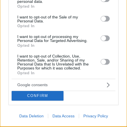
personal data.
grant or deny consent to Google and its third-party tags to
Opted In
use your data for below specified purposes in below Google
consent section.
I want to opt-out of the Sale of my
Personal Data.
Opted In
I want to opt-out of processing my
Personal Data for Targeted Advertising.
Opted In
I want to opt-out of Collection, Use,
Retention, Sale, and/or Sharing of my
Personal Data that Is Unrelated with the
06.02.2023, 17:00
Purposes for which it was collected.
Το αειθαλές Toyota Land Cruiser 70 εξηλεκτρίζεται
Opted In
Μετά από τέσσερις δεκαετίες το Land Cruiser 70
Google consents
Series παραμένει ένα άκρως ποθητό μοντέλο και η
Toyota δείχνει αποφασισμένη να το διατηρήσει στην
CONFIRM
παραγωγή για αρκετά χρόνια ακόμα.
Data Deletion
Data Access
Privacy Policy