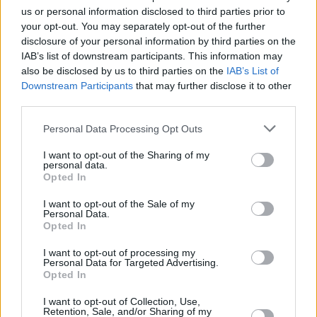
us or personal information disclosed to third parties prior to
your opt-out. You may separately opt-out of the further
disclosure of your personal information by third parties on the
IAB’s list of downstream participants. This information may
also be disclosed by us to third parties on the
IAB’s List of
Downstream Participants
that may further disclose it to other
third parties.
2
16.10.2020, 10:45
Please note that this website/app uses one or more Google
Personal Data Processing Opt Outs
TUI, Jet2, Ryanair, Wizzair «κρατούν» την Ελλάδα για
services and may gather and store information including but
τους Βρετανούς τουρίστες το Νοέμβριο
not limited to your visit or usage behaviour. You may click to
I want to opt-out of the Sharing of my
personal data.
grant or deny consent to Google and its third-party tags to
«Με θερμοκρασίες πάνω από 25 βαθμούς και τους
Opted In
use your data for below specified purposes in below Google
αριθμούς των τουριστών σε ιστορικά χαμηλά, τώρα
consent section.
I want to opt-out of the Sale of my
είναι η κατάλληλη στιγμή να επισκεφτείτε την
Personal Data.
Ελλάδα»
Opted In
I want to opt-out of processing my
Personal Data for Targeted Advertising.
Opted In
I want to opt-out of Collection, Use,
Retention, Sale, and/or Sharing of my