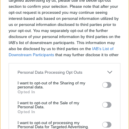
targeted advertising by us, please use the below opt-out
section to confirm your selection. Please note that after your
Η πρώην βίλα του διάσημου designer στο Γκρίνουιτς
opt-out request is processed you may continue seeing
του Κονέκτικατ πωλείται αντί 9,7 εκατ. ευρώ. Λόγω
interest-based ads based on personal information utilized by
των αμέτρητων κομφόρ της αναμένεται να έχει πολύ
us or personal information disclosed to third parties prior to
σύντομα νέο ιδιοκτήτη.
your opt-out. You may separately opt-out of the further
disclosure of your personal information by third parties on the
IAB’s list of downstream participants. This information may
also be disclosed by us to third parties on the
IAB’s List of
Downstream Participants
that may further disclose it to other
third parties.
Please note that this website/app uses one or more Google
Personal Data Processing Opt Outs
services and may gather and store information including but
not limited to your visit or usage behaviour. You may click to
I want to opt-out of the Sharing of my
personal data.
grant or deny consent to Google and its third-party tags to
Opted In
use your data for below specified purposes in below Google
consent section.
I want to opt-out of the Sale of my
Personal Data.
Opted In
I want to opt-out of processing my
Personal Data for Targeted Advertising.