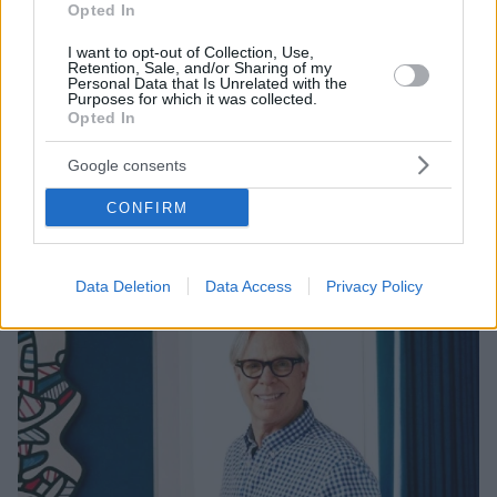
Opted In
I want to opt-out of Collection, Use,
Retention, Sale, and/or Sharing of my
Personal Data that Is Unrelated with the
Purposes for which it was collected.
Opted In
5
16.08.2022, 14:30
Google consents
Φωτογραφίες: To ταξίδι του Tommy Hilfiger στη
Μύκονο
CONFIRM
Ο διάσημος σχεδιαστής επισκέφτηκε πριν μερικές
ημέρες μαζί με τη γυναίκα του, το νησί των ανέμων
Data Deletion
Data Access
Privacy Policy