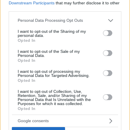
Downstream Participants
that may further disclose it to other
third parties.
Please note that this website/app uses one or more Google
Personal Data Processing Opt Outs
services and may gather and store information including but
not limited to your visit or usage behaviour. You may click to
I want to opt-out of the Sharing of my
personal data.
grant or deny consent to Google and its third-party tags to
Opted In
use your data for below specified purposes in below Google
consent section.
I want to opt-out of the Sale of my
Personal Data.
Opted In
I want to opt-out of processing my
Personal Data for Targeted Advertising.
Opted In
I want to opt-out of Collection, Use,
Retention, Sale, and/or Sharing of my
Personal Data that Is Unrelated with the
2
28.04.2023, 19:30
Purposes for which it was collected.
Εξαρθρώθηκε συμμορία που εξέδιδε γυναίκες στη
Opted In
Σαντορίνη - Συνελήφθησαν επτά άτομα
Google consents
Ο αρχηγός της συμμορίας διαχειριζόταν παράνομο
γραφείο ερωτικών ραντεβού - Τρεις οι εκδιδόμενες