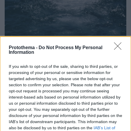
Protothema -
Do Not Process My Personal
Information
8
22.07.2023, 03:27
Επτά κολυμβητές «χάθηκαν» στις ελληνικές θάλασσες
If you wish to opt-out of the sale, sharing to third parties, or
σε ένα 24ωρο - Τουρίστας τραυματίστηκε με τζετ σκι
processing of your personal or sensitive information for
Τα τραγικά περιστατικά καταγράφηκαν σε Αττική,
targeted advertising by us, please use the below opt-out
Θεσσαλονίκη, Χαλκιδική, Εύβοια, Αγρολίδα και
section to confirm your selection. Please note that after your
Σαντορίνη
opt-out request is processed you may continue seeing
interest-based ads based on personal information utilized by
us or personal information disclosed to third parties prior to
your opt-out. You may separately opt-out of the further
disclosure of your personal information by third parties on the
IAB’s list of downstream participants. This information may
also be disclosed by us to third parties on the
IAB’s List of